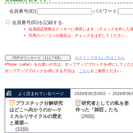
会員番号(ID):
パスワード:
会員番号(ID)を記録する.
会員認証情報をクッキーに保存します.（チェックを外した
共用のパソコンの場合は、チェックをはずしてください．
ログインできない方はこちら
PDFダウンロード（111.7 KB）
iPhone（safari）をお使いの方は、ポップアップブロックをoffにしてく
ポップアップブロックをoffにする方法は、
こちら
をご参照ください．
よく読まれているページ
2026年05月08日 ～ 2026年08
プラスチック分解研究
研究者としての私を形
はどこへ向かうのか―ケ
作った「師匠」たち
ミカルリサイクルの歴史
(26回)
と展望―
(32回)