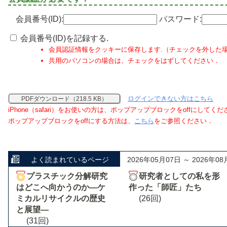
会員番号(ID):
パスワード:
会員番号(ID)を記録する.
会員認証情報をクッキーに保存します.（チェックを外した
共用のパソコンの場合は、チェックをはずしてください．
ログインできない方はこちら
PDFダウンロード（218.5 KB）
iPhone（safari）をお使いの方は、ポップアップブロックをoffにしてく
ポップアップブロックをoffにする方法は、
こちら
をご参照ください．
よく読まれているページ
2026年05月07日 ～ 2026年08
プラスチック分解研究
研究者としての私を形
はどこへ向かうのか―ケ
作った「師匠」たち
ミカルリサイクルの歴史
(26回)
と展望―
(31回)