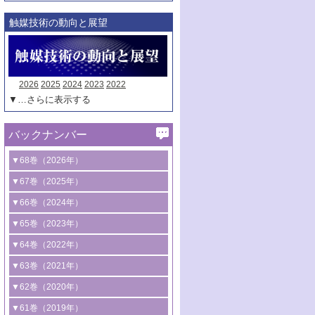
触媒技術の動向と展望
2026
2025
2024
2023
2022
▼…さらに表示する
バックナンバー
▼68巻（2026年）
1号 過酸化水素合成に関する研究動向
▼67巻（2025年）
2号 コンピューター技術により加速する
1号 CO
水素化によるグリーン燃料/グリ
▼66巻（2024年）
2
触媒開発
ーンケミカル製造
1号 低次元ナノ構造を有する触媒材料
▼65巻（2023年）
3号 有機分子変換やCO
資源化のための
2
2号 水素製造のための水分解技術に関す
2号 規制反応場を活用した固体触媒研究
1号 炭素が関わる触媒機能
▼64巻（2022年）
光触媒に関する最近の研究
る最近の研究
の新展開
2号 プラスチックケミカルリサイクルの
1号 合成ガス製造とCOを用いるケミカル
▼63巻（2021年）
B号 第137回触媒討論会（2026年）
3号 オレフィン系樹脂の精密合成に関す
3号 未踏分子変換を目指した酸化触媒プ
ための触媒技術
ズ合成の最新動向
1号 金触媒の新展開
▼62巻（2020年）
る最新技術
ロセスの最前線
3号 非酸化物系金属化合物を基盤とした
2号 化学品合成のための合金触媒開発
2号 ペロブスカイト
1号 触媒設計を拓く欠陥構造のキャラク
▼61巻（2019年）
4号 アルコール類の効率的変換を実現す
4号 シンクロトロン放射光および中性子
触媒材料の開発