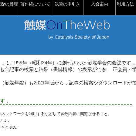
履歴の管理
著作権について
執筆の手引き
入会案内
利用方法・
talysis）」は1959年（昭和34年）に創刊された 触媒学会の会誌です．
も全記事の検索と結果（書誌情報）の表示ができ， 正会員・
（触媒年鑑）も2021年版から，記事の検索やダウンロードが
す．
やネットワークを利用するなどして多数の者に閲覧させること,
いは，
できません．