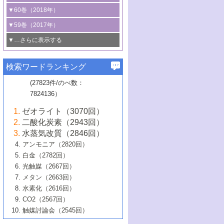
3号 CO
の排出削減および有効活用のた
タリゼーション
2
3号 特殊反応場を利用した触媒的分子変
る非貴金属触媒の研究動向
線を利用した触媒解析技術の最先端
1号 物質移動制御に着目した触媒プロセ
▼60巻（2018年）
4号 格子酸素・格子酸素欠陥を利用した
めの触媒技術
換反応
2号 機能化学品製造に資するクリーンな
ス開発
5号 ゼオライトの合成と応用における研
5号 単原子触媒
触媒反応
1号 固体酸触媒の最新の研究動向
▼59巻（2017年）
触媒的酸化反応
4号 若手による情報発信企画～とびたて
4号 多孔質材料を用いた触媒の新展開
究動向
2号 CO
フリー水素サプライチェーンに
2
6号 参照触媒委員会からのお知らせ
5号 生体触媒によるエネルギー変換反応
2号 二酸化炭素からの有用化学品合成
1号 いたるところに，触媒
▼…さらに表示する
若き触媒の研究者たち～（1）
3号 水処理のための触媒化学
5号 情報学的手法を用いた触媒開発
6号 ヘテロ接合界面
関わる触媒開発動向
B号 第133回触媒討論会（2023年）
6号 窒素とリンの循環のための触媒・機
3号 ナノ粒子・クラスター触媒の最前線
2号 機能性材料の局所構造解析のための
5号 若手による情報発信企画～とびたて
▼58巻（2016年）
4号 光触媒を用いた水分解の最新の研究
6号 カーボンニュートラルに向けた電解
B号 第135回触媒討論会（2025年）
3号 精密高分子合成に関する最近の研究
能性材料
最先端技術
検索ワードランキング
4号 60周年記念企画
若き触媒の研究者たち～（2）
動向
技術
1号 ユニークな構造の高分子を生み出す触
▼57巻（2015年）
動向
B号 第131回触媒討論会（2023年）
3号 無機分離膜材料の開発と触媒反応プ
5号 進化するゼオライト合成技術
6号 石油のノーブル・ユースを志向した
媒技術
(27823件/のべ数：
5号 次世代の触媒プロセスを支えるマイ
B号 第127回触媒討論会（2021年・オン
1号 水素キャリアにかかわる触媒技術の新
4号 バイオマス化成品製造のための触媒
▼56巻（2014年）
ロセスへの適用
触媒技術
7824136）
クロ波
6号 非貴金属系触媒における電気化学的
ライン開催(Zoom)のみ）
2号 リグニンからの化成品製造に向けた触
展開
技術
1号 特殊環境場を利用した材料合成
▼55巻（2013年）
4号 触媒研究における計算科学の利用
酸素還元反応
B号 第129回触媒討論会（2022年・京都
媒技術
6号 メタン転換技術の最新動向
ゼオライト（3070回）
2号 石油精製用触媒の最近の進展
5号 固体触媒による含窒素有機化合物変
2号 光触媒反応機構に関する最新の研究動
1号 高耐久性燃料電池システム用触媒にお
大学：オンライン・対面開催）
▼54巻（2012年）
5号 水素のふるまいを解き明かす最先端
B号 第121回触媒討論会（2018年・東京
3号 触媒研究の最先端～とびたて若き研究
二酸化炭素（2943回）
B号 第125回触媒討論会（2020年・工学
換の最前線
3号 固体酸化物形燃料電池（SOFC）におけ
向
ける新展開
研究
大学）
1号 規則性多孔体の利用技術における最近
▼53巻（2011年）
者たち～（1）
水蒸気改質（2846回）
院大学）
るアノード触媒上での燃料直接改質技術
6号 貴金属使用量低減に向けた自動車排
3号 固体高分子形燃料電池カソード触媒の
2号 リビングラジカル重合の最近の動向
6号 低級アルカンの有効利用のための触
の進歩
アンモニア（2820回）
4号 触媒研究の最先端～とびたて若き研究
1号 金属学から見る合金触媒の新展開
▼52巻（2010年）
ガス浄化触媒の開発
4号 コアシェル構造の制御による触媒機能
開発動向
媒技術
白金（2782回）
3号 天然ガスの化学工業的展開に関する触
2号 第109回触媒討論会
者たち～（2）
2号 第107回触媒討論会
の向上
1号 触媒の劣化対策と長寿命触媒開発
B号 第123回触媒討論会（2019年・大阪
▼51巻（2009年）
4号 人工光合成に向けた近年のアプローチ
光触媒（2667回）
媒技術
B号 第119回触媒討論会（2017年・首都
3号 貴金属低減技術の最新動向
5号 触媒研究の最先端～とびたて若き研究
市立大学）
3号 触媒のその場観察法の進歩（１）
5号 工業触媒およびその周辺技術の最近の
2号 第105回触媒討論会
1号 炭素材料－熱い注目を集める材料－
▼50巻（2008年）
メタン（2663回）
大学東京）
5号 未利用熱エネルギーの有効活用に貢献
4号 貴金属触媒の精密構造制御とその活用
者たち～（3）
4号 貴金属代替技術の最新動向
進歩
水素化（2616回）
4号 触媒のその場観察法の進歩（２）
3号 ナノ構造が拓く新機能
する触媒技術
2号 第103回触媒討論会
1号 触媒化学と学会のこの10年，半世紀，
▼49巻（2007年）
5号 バイオマス化成品製造のための固体触
6号 イオニクス材料と燃料電池・電解合成
5号 光触媒による物質変換反応の新展開
CO2（2567回）
6号 ナノシート
5号 不活性結合の触媒的活性化による有機
そして未来
4号 活性サイトおよびその環境の精密な設
6号 ポリオキソメタレート
3号 環境浄化用光触媒の現状と課題
媒の開発
1号 含フッ素化合物の合成と触媒
▼48巻（2006年）
の最新の研究動向
触媒討論会（2545回）
6号 グラフェン
合成
B号 第115回触媒討論会（2015年・成蹊大
計による触媒の高機能化
2号 第101回触媒討論会
B号 第113回触媒討論会（2014年・ロワジ
4号 水素社会の実現に向けた水素製造・貯
6号 ナノ空間─吸着状態解析から新機能開拓
2号 第99回触媒討論会
B号 第117回触媒討論会（2016年・大阪府
1号 固体酸触媒の最近の進歩
▼47巻（2005年）