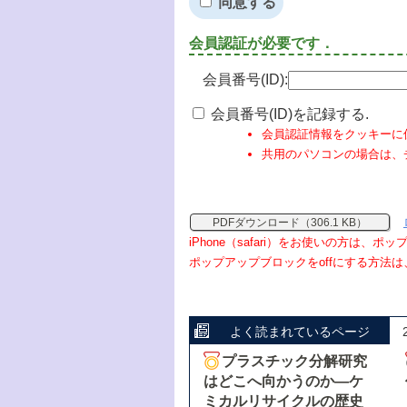
同意する
会員認証が必要です．
会員番号(ID):
会員番号(ID)を記録する.
会員認証情報をクッキーに
共用のパソコンの場合は、
PDFダウンロード（306.1 KB）
iPhone（safari）をお使いの方は、
ポップアップブロックをoffにする方法は
よく読まれているページ
プラスチック分解研究
はどこへ向かうのか―ケ
ミカルリサイクルの歴史