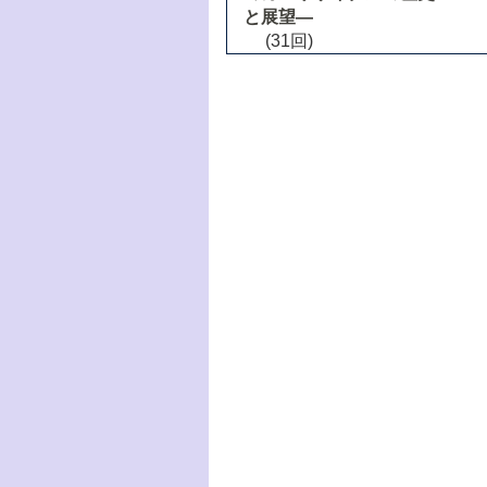
と展望―
(31回)