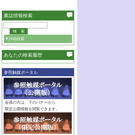
書誌情報検索
▼詳細検索
あなたの検索履歴
必ず含む
参照触媒ポータル
巻・号指定
巻
号
範囲指定
巻
号～
巻
会員の方は、下のバナーから
号
限定公開情報を閲覧できます。
触媒年鑑
年度
記事種別
マーク：
マークあり