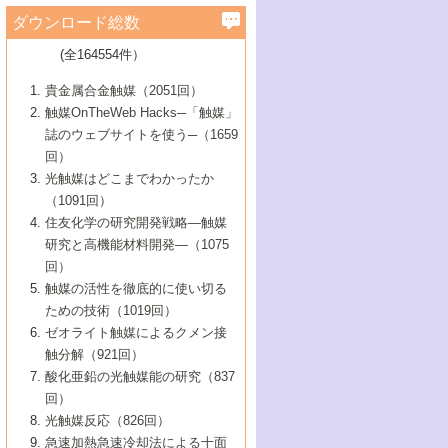
学）
7号 水素を利用する化成品合成の新潮流
6号 新しい固体酸触媒技術
5号 触媒を有効に使うための技術
ールホテル豊橋）
蔵技術の進歩
まで─
3号 メソポーラス物質の新展開
立大学）
3号 実用的ファインケミカル合成プロセス
ダウンロード総数
2号 第97回触媒討論会
1号 最近の触媒担体とその効果
▼46巻（2004年）
7号 ゼオライト合成における最近の進歩
6号 第106回触媒討論会
5号 CO
が関わる触媒・材料
B号 第111回触媒討論会（2013年・関西大
4号 錯体を利用したユニークな表面構造の
を実現する触媒
2
3号 リビング重合触媒の最近の展開
2号 第95回触媒討論会
(全164554件）
1号 部分酸化反応触媒の最前線
▼45巻（2003年）
学）
構築と機能
7号 有機分子触媒による精密有機合成
4号 バイオマス活用のための技術開発
6号 第104回触媒討論会
4号 今後の液体燃料を支える触媒技術
3号 化成品を合成するゼオライト触媒
2号 第93回触媒討論会
1号 なぜこの触媒が良いのか？
▼44巻（2002年）
貴金属合金触媒（2051回）
5号 若手会員による触媒研究の未来展望1：
8号 高機能化ポリオレフィンに向けた重合
5号 こんな物質，あんな物質―新たな触媒
7号 持続可能社会実現のための触媒および
5号 水素製造・貯蔵のための触媒技術の新
4号 水分解用光触媒材料
3号 特殊エネルギー場の触媒反応
触媒OnTheWeb Hacks─「触媒」
企業編
2号 第91回触媒討論会
触媒の最近の進展
1号 高次制御された触媒の化学
▼43巻（2001年）
の可能性―
触媒関連技術
しい展開
誌のウェブサイトを使う─（1659
5号 時間分解分光の進歩と応用
4号 生体内における金属の触媒作用
6号 第102回触媒討論会
3号 最近の自動車排ガス処理技術
2号 第89回触媒討論会
1号 グリーンケミストリーと触媒
▼42巻（2000年）
6号 第100回触媒討論会
8号 未来を拓く金属錯体
回）
6号 第98回触媒討論会
6号 第96回触媒討論会
5号 ファインケミカルズの展開に寄与する
7号 触媒・化学反応における計算化学の進
4号 触媒研究の現状と将来─第90回触媒討論
3号 触媒を利用した電気化学の新展開
2号 第87回触媒討論会特集号
1号 触媒反応工学の明日を拓く
▼41巻（1999年）
7号 『結晶の化学』を活かした触媒研究
光触媒はどこまでわかったか
7号 基礎化学品製造の触媒技術
触媒
歩
会Aから
7号 未来型金属錯体触媒開発への展望
4号 ナノ材料の調製と機能化
（1091回）
3号 生体触媒とバイオプロセス
2号 第85回触媒討論会
8号 イオン液体の応用
1号 孔、穴、あな?-特異な空間とその利用-
▼40巻（1998年）
8号 多機能型リアクター
6号 第94回触媒討論会
8号 若手研究者による触媒研究の未来展望
5号 基礎化学品製造の触媒技術
8号 超臨界流体を用いた化学プロセスの新
住友化学の研究開発戦略―触媒
5号 こんな触媒が欲しい
4号 水素製造・利用の触媒化学
3号 反応ダイナミクス
2号 第83回触媒討論会
1号 創立40周年記念・触媒化学この10年の
▼39巻（1997年）
2：大学・研究所編
展開
研究と高機能材料開発―（1075
7号 サブナノレベルでみた新しい表面現象
6号 第92回触媒討論会
6号 第90回触媒討論会
5号 触媒研究における新しい切り口：コン
進展と21世紀への提言/創立40周年記念・触
4号 超臨界流体の触媒反応への応用
3号 均一系触媒反応最前線
1号 均一系と不均一系触媒反応-その特徴と
回）
▼38巻（1996年）
8号 オレフィン重合触媒の新たな展
7号 基礎化学品製造の触媒技術
ビナトリアルケミストリー
媒学会この10年の歩みとこれから/創立40周
7号 触媒研究と学術雑誌/情報
5号 触媒のおもしろさをどのように伝える
接点
触媒の活性を徹底的に使い切る
4号 実用炭素材料の新展開
1号 触媒の構造と触媒作用/C1化学を中心と
▼37巻（1995年）
年記念・記録は語る
8号 資源の循環と触媒技術
6号 第88回触媒討論会特集号
か
ための技術（1019回）
8号 若い世代からみた触媒化学の現状と未
2号 第79回触媒討論会
5号 研究の方法論を考える
する21世紀への触媒
1号 ファインケミカルズと固体触媒
▼36巻（1994年）
2号 第81回触媒討論会
ゼオライト触媒によるクメン接
来
7号 企業における触媒研究のブレークスル
6号 第86回触媒討論会
3号 最新NO除去触媒の実用化研究
6号 第84回触媒討論会
2号 第77回触媒討論会
2号 第75回触媒討論会
触分解（921回）
1号 電気化学と触媒
▼35巻（1993年）
ー
3号 計算機触媒化学へのさそい
7号 水素化精製触媒の新しい展開
4号 新しい反応場を目指した触媒調製
7号 機能性金属材料と触媒
3号 オリンピックメダル:金・銀・銅はどん
酸化亜鉛の光触媒能の研究（837
3号 希土類を利用した触媒
2号 第73回触媒討論会
8号 この材料を触媒として使ってみません
4号 触媒劣化の制御と予測
1号 工業触媒開発マニュアル―探索から工
▼34巻（1992年）
8号 新しい反応性と機能性を目指した金属
な触媒作用を示すか
回）
5号 反応・分離技術の新しい展開
8号 触媒研究へのNMRの応用と展望
か？
業化まで
4号 触媒とリサイクル
3号 C4化学の展開
5号 最新の実用プロセスと触媒
クラスタ-化学
1号 インパクトを与えたこの研究
▼33巻（1991年）
光触媒反応（826回）
4号 触媒作用における機能の複合化
6号 第80回触媒討論会
2号 第71回触媒討論会
5号 エネルギー変換触媒
4号 《通常号》
6号 第82回触媒討論会
急速加熱急速冷却法による十面
2号 第69回触媒討論会
1号 触媒プロセス開発マニュアル―探索か
▼32巻（1990年）