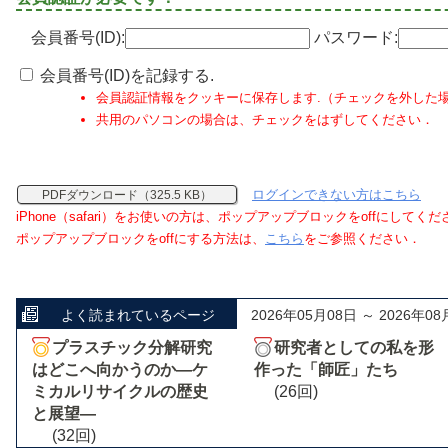
会員番号(ID):
パスワード:
会員番号(ID)を記録する.
会員認証情報をクッキーに保存します.（チェックを外した
共用のパソコンの場合は、チェックをはずしてください．
ログインできない方はこちら
PDFダウンロード（325.5 KB）
iPhone（safari）をお使いの方は、ポップアップブロックをoffにしてく
ポップアップブロックをoffにする方法は、
こちら
をご参照ください．
よく読まれているページ
2026年05月08日 ～ 2026年08
プラスチック分解研究
研究者としての私を形
はどこへ向かうのか―ケ
作った「師匠」たち
ミカルリサイクルの歴史
(26回)
と展望―
(32回)