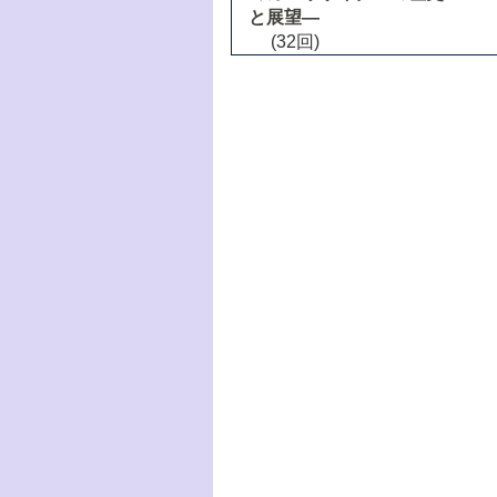
と展望―
(32回)