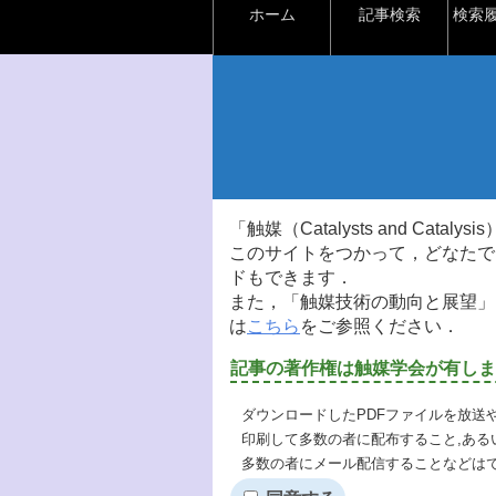
ホーム
記事検索
検索
「触媒（Catalysts and Ca
このサイトをつかって，どなたで
ドもできます．
また，「触媒技術の動向と展望」
は
こちら
をご参照ください．
記事の著作権は触媒学会が有しま
ダウンロードしたPDFファイルを放送
印刷して多数の者に配布すること,ある
多数の者にメール配信することなどは