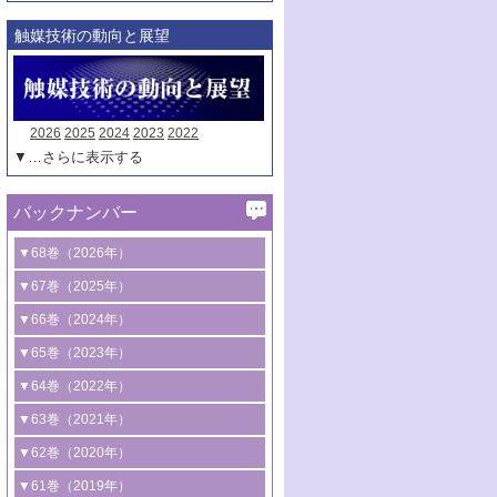
触媒技術の動向と展望
2026
2025
2024
2023
2022
▼…さらに表示する
バックナンバー
▼68巻（2026年）
1号 過酸化水素合成に関する研究動向
▼67巻（2025年）
2号 コンピューター技術により加速する
1号 CO
水素化によるグリーン燃料/グリ
▼66巻（2024年）
2
触媒開発
ーンケミカル製造
1号 低次元ナノ構造を有する触媒材料
▼65巻（2023年）
3号 有機分子変換やCO
資源化のための
2
2号 水素製造のための水分解技術に関す
2号 規制反応場を活用した固体触媒研究
1号 炭素が関わる触媒機能
▼64巻（2022年）
光触媒に関する最近の研究
る最近の研究
の新展開
2号 プラスチックケミカルリサイクルの
1号 合成ガス製造とCOを用いるケミカル
▼63巻（2021年）
B号 第137回触媒討論会（2026年）
3号 オレフィン系樹脂の精密合成に関す
3号 未踏分子変換を目指した酸化触媒プ
ための触媒技術
ズ合成の最新動向
1号 金触媒の新展開
▼62巻（2020年）
る最新技術
ロセスの最前線
3号 非酸化物系金属化合物を基盤とした
2号 化学品合成のための合金触媒開発
2号 ペロブスカイト
1号 触媒設計を拓く欠陥構造のキャラク
▼61巻（2019年）
4号 アルコール類の効率的変換を実現す
4号 シンクロトロン放射光および中性子
触媒材料の開発