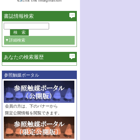
書誌情報検索
▼詳細検索
あなたの検索履歴
必ず含む
参照触媒ポータル
巻・号指定
巻
号
範囲指定
巻
号～
巻
会員の方は、下のバナーから
号
限定公開情報を閲覧できます。
触媒年鑑
年度
記事種別
マーク：
マークあり