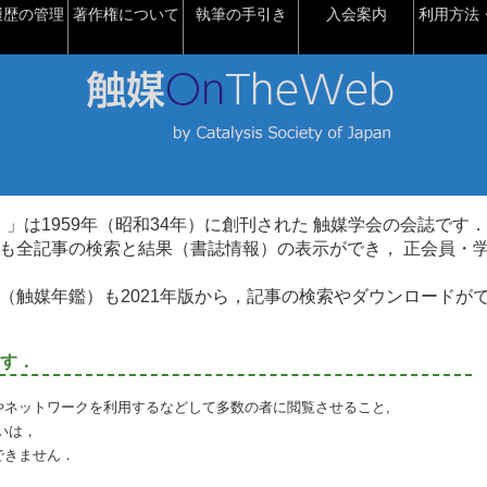
履歴の管理
著作権について
執筆の手引き
入会案内
利用方法・
talysis）」は1959年（昭和34年）に創刊された 触媒学会の会誌です．
も全記事の検索と結果（書誌情報）の表示ができ， 正会員・
（触媒年鑑）も2021年版から，記事の検索やダウンロードが
す．
やネットワークを利用するなどして多数の者に閲覧させること,
いは，
できません．