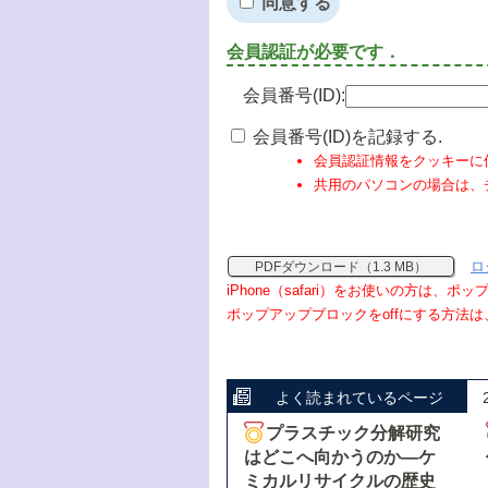
同意する
会員認証が必要です．
会員番号(ID):
会員番号(ID)を記録する.
会員認証情報をクッキーに
共用のパソコンの場合は、
ロ
PDFダウンロード（1.3 MB）
iPhone（safari）をお使いの方は、
ポップアップブロックをoffにする方法は
よく読まれているページ
プラスチック分解研究
はどこへ向かうのか―ケ
ミカルリサイクルの歴史