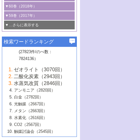
3号 CO
の排出削減および有効活用のた
タリゼーション
2
3号 特殊反応場を利用した触媒的分子変
る非貴金属触媒の研究動向
線を利用した触媒解析技術の最先端
1号 物質移動制御に着目した触媒プロセ
▼60巻（2018年）
4号 格子酸素・格子酸素欠陥を利用した
めの触媒技術
換反応
2号 機能化学品製造に資するクリーンな
ス開発
5号 ゼオライトの合成と応用における研
5号 単原子触媒
触媒反応
1号 固体酸触媒の最新の研究動向
▼59巻（2017年）
触媒的酸化反応
4号 若手による情報発信企画～とびたて
4号 多孔質材料を用いた触媒の新展開
究動向
2号 CO
フリー水素サプライチェーンに
2
6号 参照触媒委員会からのお知らせ
5号 生体触媒によるエネルギー変換反応
2号 二酸化炭素からの有用化学品合成
1号 いたるところに，触媒
▼…さらに表示する
若き触媒の研究者たち～（1）
3号 水処理のための触媒化学
5号 情報学的手法を用いた触媒開発
6号 ヘテロ接合界面
関わる触媒開発動向
B号 第133回触媒討論会（2023年）
6号 窒素とリンの循環のための触媒・機
3号 ナノ粒子・クラスター触媒の最前線
2号 機能性材料の局所構造解析のための
5号 若手による情報発信企画～とびたて
▼58巻（2016年）
4号 光触媒を用いた水分解の最新の研究
6号 カーボンニュートラルに向けた電解
B号 第135回触媒討論会（2025年）
3号 精密高分子合成に関する最近の研究
能性材料
最先端技術
検索ワードランキング
4号 60周年記念企画
若き触媒の研究者たち～（2）
動向
技術
1号 ユニークな構造の高分子を生み出す触
▼57巻（2015年）
動向
B号 第131回触媒討論会（2023年）
3号 無機分離膜材料の開発と触媒反応プ
5号 進化するゼオライト合成技術
6号 石油のノーブル・ユースを志向した
媒技術
(27823件/のべ数：
5号 次世代の触媒プロセスを支えるマイ
B号 第127回触媒討論会（2021年・オン
1号 水素キャリアにかかわる触媒技術の新
4号 バイオマス化成品製造のための触媒
▼56巻（2014年）
ロセスへの適用
触媒技術
7824136）
クロ波
6号 非貴金属系触媒における電気化学的
ライン開催(Zoom)のみ）
2号 リグニンからの化成品製造に向けた触
展開
技術
1号 特殊環境場を利用した材料合成
▼55巻（2013年）
4号 触媒研究における計算科学の利用
酸素還元反応
B号 第129回触媒討論会（2022年・京都
媒技術
6号 メタン転換技術の最新動向
ゼオライト（3070回）
2号 石油精製用触媒の最近の進展
5号 固体触媒による含窒素有機化合物変
2号 光触媒反応機構に関する最新の研究動
1号 高耐久性燃料電池システム用触媒にお
大学：オンライン・対面開催）
▼54巻（2012年）
5号 水素のふるまいを解き明かす最先端
B号 第121回触媒討論会（2018年・東京
3号 触媒研究の最先端～とびたて若き研究
二酸化炭素（2943回）
B号 第125回触媒討論会（2020年・工学
換の最前線
3号 固体酸化物形燃料電池（SOFC）におけ
向
ける新展開
研究
大学）
1号 規則性多孔体の利用技術における最近
▼53巻（2011年）
者たち～（1）
水蒸気改質（2846回）
院大学）
るアノード触媒上での燃料直接改質技術
6号 貴金属使用量低減に向けた自動車排
3号 固体高分子形燃料電池カソード触媒の
2号 リビングラジカル重合の最近の動向
6号 低級アルカンの有効利用のための触
の進歩
アンモニア（2820回）
4号 触媒研究の最先端～とびたて若き研究
1号 金属学から見る合金触媒の新展開
▼52巻（2010年）
ガス浄化触媒の開発
4号 コアシェル構造の制御による触媒機能
開発動向
媒技術
白金（2782回）
3号 天然ガスの化学工業的展開に関する触
2号 第109回触媒討論会
者たち～（2）
2号 第107回触媒討論会
の向上
1号 触媒の劣化対策と長寿命触媒開発
B号 第123回触媒討論会（2019年・大阪
▼51巻（2009年）
4号 人工光合成に向けた近年のアプローチ
光触媒（2667回）
媒技術
B号 第119回触媒討論会（2017年・首都
3号 貴金属低減技術の最新動向
5号 触媒研究の最先端～とびたて若き研究
市立大学）
3号 触媒のその場観察法の進歩（１）
5号 工業触媒およびその周辺技術の最近の
2号 第105回触媒討論会
1号 炭素材料－熱い注目を集める材料－
▼50巻（2008年）
メタン（2663回）
大学東京）
5号 未利用熱エネルギーの有効活用に貢献
4号 貴金属触媒の精密構造制御とその活用
者たち～（3）
4号 貴金属代替技術の最新動向
進歩
水素化（2616回）
4号 触媒のその場観察法の進歩（２）
3号 ナノ構造が拓く新機能
する触媒技術
2号 第103回触媒討論会
1号 触媒化学と学会のこの10年，半世紀，
▼49巻（2007年）
5号 バイオマス化成品製造のための固体触
6号 イオニクス材料と燃料電池・電解合成
5号 光触媒による物質変換反応の新展開
CO2（2567回）
6号 ナノシート
5号 不活性結合の触媒的活性化による有機
そして未来
4号 活性サイトおよびその環境の精密な設
6号 ポリオキソメタレート
3号 環境浄化用光触媒の現状と課題
媒の開発
1号 含フッ素化合物の合成と触媒
▼48巻（2006年）
の最新の研究動向
触媒討論会（2545回）
6号 グラフェン
合成
B号 第115回触媒討論会（2015年・成蹊大
計による触媒の高機能化
2号 第101回触媒討論会
B号 第113回触媒討論会（2014年・ロワジ
4号 水素社会の実現に向けた水素製造・貯
6号 ナノ空間─吸着状態解析から新機能開拓
2号 第99回触媒討論会
B号 第117回触媒討論会（2016年・大阪府
1号 固体酸触媒の最近の進歩
▼47巻（2005年）