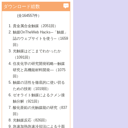
学）
7号 水素を利用する化成品合成の新潮流
6号 新しい固体酸触媒技術
5号 触媒を有効に使うための技術
ールホテル豊橋）
蔵技術の進歩
まで─
3号 メソポーラス物質の新展開
立大学）
3号 実用的ファインケミカル合成プロセス
ダウンロード総数
2号 第97回触媒討論会
1号 最近の触媒担体とその効果
▼46巻（2004年）
7号 ゼオライト合成における最近の進歩
6号 第106回触媒討論会
5号 CO
が関わる触媒・材料
B号 第111回触媒討論会（2013年・関西大
4号 錯体を利用したユニークな表面構造の
を実現する触媒
2
3号 リビング重合触媒の最近の展開
2号 第95回触媒討論会
(全164557件）
1号 部分酸化反応触媒の最前線
▼45巻（2003年）
学）
構築と機能
7号 有機分子触媒による精密有機合成
4号 バイオマス活用のための技術開発
6号 第104回触媒討論会
4号 今後の液体燃料を支える触媒技術
3号 化成品を合成するゼオライト触媒
2号 第93回触媒討論会
1号 なぜこの触媒が良いのか？
▼44巻（2002年）
貴金属合金触媒（2051回）
5号 若手会員による触媒研究の未来展望1：
8号 高機能化ポリオレフィンに向けた重合
5号 こんな物質，あんな物質―新たな触媒
7号 持続可能社会実現のための触媒および
5号 水素製造・貯蔵のための触媒技術の新
4号 水分解用光触媒材料
3号 特殊エネルギー場の触媒反応
触媒OnTheWeb Hacks─「触媒」
企業編
2号 第91回触媒討論会
触媒の最近の進展
1号 高次制御された触媒の化学
▼43巻（2001年）
の可能性―
触媒関連技術
しい展開
誌のウェブサイトを使う─（1659
5号 時間分解分光の進歩と応用
4号 生体内における金属の触媒作用
6号 第102回触媒討論会
3号 最近の自動車排ガス処理技術
2号 第89回触媒討論会
1号 グリーンケミストリーと触媒
▼42巻（2000年）
6号 第100回触媒討論会
8号 未来を拓く金属錯体
回）
6号 第98回触媒討論会
6号 第96回触媒討論会
5号 ファインケミカルズの展開に寄与する
7号 触媒・化学反応における計算化学の進
4号 触媒研究の現状と将来─第90回触媒討論
3号 触媒を利用した電気化学の新展開
2号 第87回触媒討論会特集号
1号 触媒反応工学の明日を拓く
▼41巻（1999年）
7号 『結晶の化学』を活かした触媒研究
光触媒はどこまでわかったか
7号 基礎化学品製造の触媒技術
触媒
歩
会Aから
7号 未来型金属錯体触媒開発への展望
4号 ナノ材料の調製と機能化
（1091回）
3号 生体触媒とバイオプロセス
2号 第85回触媒討論会
8号 イオン液体の応用
1号 孔、穴、あな?-特異な空間とその利用-
▼40巻（1998年）
8号 多機能型リアクター
6号 第94回触媒討論会
8号 若手研究者による触媒研究の未来展望
5号 基礎化学品製造の触媒技術
8号 超臨界流体を用いた化学プロセスの新
住友化学の研究開発戦略―触媒
5号 こんな触媒が欲しい
4号 水素製造・利用の触媒化学
3号 反応ダイナミクス
2号 第83回触媒討論会
1号 創立40周年記念・触媒化学この10年の
▼39巻（1997年）
2：大学・研究所編
展開
研究と高機能材料開発―（1075
7号 サブナノレベルでみた新しい表面現象
6号 第92回触媒討論会
6号 第90回触媒討論会
5号 触媒研究における新しい切り口：コン
進展と21世紀への提言/創立40周年記念・触
4号 超臨界流体の触媒反応への応用
3号 均一系触媒反応最前線
1号 均一系と不均一系触媒反応-その特徴と
回）
▼38巻（1996年）
8号 オレフィン重合触媒の新たな展
7号 基礎化学品製造の触媒技術
ビナトリアルケミストリー
媒学会この10年の歩みとこれから/創立40周
7号 触媒研究と学術雑誌/情報
5号 触媒のおもしろさをどのように伝える
接点
触媒の活性を徹底的に使い切る
4号 実用炭素材料の新展開
1号 触媒の構造と触媒作用/C1化学を中心と
▼37巻（1995年）
年記念・記録は語る
8号 資源の循環と触媒技術
6号 第88回触媒討論会特集号
か
ための技術（1019回）
8号 若い世代からみた触媒化学の現状と未
2号 第79回触媒討論会
5号 研究の方法論を考える
する21世紀への触媒
1号 ファインケミカルズと固体触媒
▼36巻（1994年）
2号 第81回触媒討論会
ゼオライト触媒によるクメン接
来
7号 企業における触媒研究のブレークスル
6号 第86回触媒討論会
3号 最新NO除去触媒の実用化研究
6号 第84回触媒討論会
2号 第77回触媒討論会
2号 第75回触媒討論会
触分解（921回）
1号 電気化学と触媒
▼35巻（1993年）
ー
3号 計算機触媒化学へのさそい
7号 水素化精製触媒の新しい展開
4号 新しい反応場を目指した触媒調製
7号 機能性金属材料と触媒
3号 オリンピックメダル:金・銀・銅はどん
酸化亜鉛の光触媒能の研究（837
3号 希土類を利用した触媒
2号 第73回触媒討論会
8号 この材料を触媒として使ってみません
4号 触媒劣化の制御と予測
1号 工業触媒開発マニュアル―探索から工
▼34巻（1992年）
8号 新しい反応性と機能性を目指した金属
な触媒作用を示すか
回）
5号 反応・分離技術の新しい展開
8号 触媒研究へのNMRの応用と展望
か？
業化まで
4号 触媒とリサイクル
3号 C4化学の展開
5号 最新の実用プロセスと触媒
クラスタ-化学
1号 インパクトを与えたこの研究
▼33巻（1991年）
光触媒反応（826回）
4号 触媒作用における機能の複合化
6号 第80回触媒討論会
2号 第71回触媒討論会
5号 エネルギー変換触媒
4号 《通常号》
6号 第82回触媒討論会
急速加熱急速冷却法による十面
2号 第69回触媒討論会
1号 触媒プロセス開発マニュアル―探索か
▼32巻（1990年）