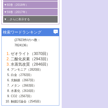
3号 CO
の排出削減および有効活用のた
タリゼーション
2
3号 特殊反応場を利用した触媒的分子変
る非貴金属触媒の研究動向
線を利用した触媒解析技術の最先端
1号 物質移動制御に着目した触媒プロセ
▼60巻（2018年）
4号 格子酸素・格子酸素欠陥を利用した
めの触媒技術
換反応
2号 機能化学品製造に資するクリーンな
ス開発
5号 ゼオライトの合成と応用における研
5号 単原子触媒
触媒反応
1号 固体酸触媒の最新の研究動向
▼59巻（2017年）
触媒的酸化反応
4号 若手による情報発信企画～とびたて
4号 多孔質材料を用いた触媒の新展開
究動向
2号 CO
フリー水素サプライチェーンに
2
6号 参照触媒委員会からのお知らせ
5号 生体触媒によるエネルギー変換反応
2号 二酸化炭素からの有用化学品合成
1号 いたるところに，触媒
▼…さらに表示する
若き触媒の研究者たち～（1）
3号 水処理のための触媒化学
5号 情報学的手法を用いた触媒開発
6号 ヘテロ接合界面
関わる触媒開発動向
B号 第133回触媒討論会（2023年）
6号 窒素とリンの循環のための触媒・機
3号 ナノ粒子・クラスター触媒の最前線
2号 機能性材料の局所構造解析のための
5号 若手による情報発信企画～とびたて
▼58巻（2016年）
4号 光触媒を用いた水分解の最新の研究
6号 カーボンニュートラルに向けた電解
B号 第135回触媒討論会（2025年）
3号 精密高分子合成に関する最近の研究
能性材料
最先端技術
検索ワードランキング
4号 60周年記念企画
若き触媒の研究者たち～（2）
動向
技術
1号 ユニークな構造の高分子を生み出す触
▼57巻（2015年）
動向
B号 第131回触媒討論会（2023年）
3号 無機分離膜材料の開発と触媒反応プ
5号 進化するゼオライト合成技術
6号 石油のノーブル・ユースを志向した
媒技術
(27823件/のべ数：
5号 次世代の触媒プロセスを支えるマイ
B号 第127回触媒討論会（2021年・オン
1号 水素キャリアにかかわる触媒技術の新
4号 バイオマス化成品製造のための触媒
▼56巻（2014年）
ロセスへの適用
触媒技術
7824136）
クロ波
6号 非貴金属系触媒における電気化学的
ライン開催(Zoom)のみ）
2号 リグニンからの化成品製造に向けた触
展開
技術
1号 特殊環境場を利用した材料合成
▼55巻（2013年）
4号 触媒研究における計算科学の利用
酸素還元反応
B号 第129回触媒討論会（2022年・京都
媒技術
6号 メタン転換技術の最新動向
ゼオライト（3070回）
2号 石油精製用触媒の最近の進展
5号 固体触媒による含窒素有機化合物変
2号 光触媒反応機構に関する最新の研究動
1号 高耐久性燃料電池システム用触媒にお
大学：オンライン・対面開催）
▼54巻（2012年）
5号 水素のふるまいを解き明かす最先端
B号 第121回触媒討論会（2018年・東京
3号 触媒研究の最先端～とびたて若き研究
二酸化炭素（2943回）
B号 第125回触媒討論会（2020年・工学
換の最前線
3号 固体酸化物形燃料電池（SOFC）におけ
向
ける新展開
研究
大学）
1号 規則性多孔体の利用技術における最近
▼53巻（2011年）
者たち～（1）
水蒸気改質（2846回）
院大学）
るアノード触媒上での燃料直接改質技術
6号 貴金属使用量低減に向けた自動車排
3号 固体高分子形燃料電池カソード触媒の
2号 リビングラジカル重合の最近の動向
6号 低級アルカンの有効利用のための触
の進歩
アンモニア（2820回）
4号 触媒研究の最先端～とびたて若き研究
1号 金属学から見る合金触媒の新展開
▼52巻（2010年）
ガス浄化触媒の開発
4号 コアシェル構造の制御による触媒機能
開発動向
媒技術
白金（2782回）
3号 天然ガスの化学工業的展開に関する触
2号 第109回触媒討論会
者たち～（2）
2号 第107回触媒討論会
の向上
1号 触媒の劣化対策と長寿命触媒開発
B号 第123回触媒討論会（2019年・大阪
▼51巻（2009年）
4号 人工光合成に向けた近年のアプローチ
光触媒（2667回）
媒技術
B号 第119回触媒討論会（2017年・首都
3号 貴金属低減技術の最新動向
5号 触媒研究の最先端～とびたて若き研究
市立大学）
3号 触媒のその場観察法の進歩（１）
5号 工業触媒およびその周辺技術の最近の
2号 第105回触媒討論会
1号 炭素材料－熱い注目を集める材料－
▼50巻（2008年）
メタン（2663回）
大学東京）
5号 未利用熱エネルギーの有効活用に貢献
4号 貴金属触媒の精密構造制御とその活用
者たち～（3）
4号 貴金属代替技術の最新動向
進歩
水素化（2616回）
4号 触媒のその場観察法の進歩（２）
3号 ナノ構造が拓く新機能
する触媒技術
2号 第103回触媒討論会
1号 触媒化学と学会のこの10年，半世紀，
▼49巻（2007年）
5号 バイオマス化成品製造のための固体触
6号 イオニクス材料と燃料電池・電解合成
5号 光触媒による物質変換反応の新展開
CO2（2567回）
6号 ナノシート
5号 不活性結合の触媒的活性化による有機
そして未来
4号 活性サイトおよびその環境の精密な設
6号 ポリオキソメタレート
3号 環境浄化用光触媒の現状と課題
媒の開発
1号 含フッ素化合物の合成と触媒
▼48巻（2006年）
の最新の研究動向
触媒討論会（2545回）
6号 グラフェン
合成
B号 第115回触媒討論会（2015年・成蹊大
計による触媒の高機能化
2号 第101回触媒討論会
B号 第113回触媒討論会（2014年・ロワジ
4号 水素社会の実現に向けた水素製造・貯
6号 ナノ空間─吸着状態解析から新機能開拓
2号 第99回触媒討論会
B号 第117回触媒討論会（2016年・大阪府
1号 固体酸触媒の最近の進歩
▼47巻（2005年）