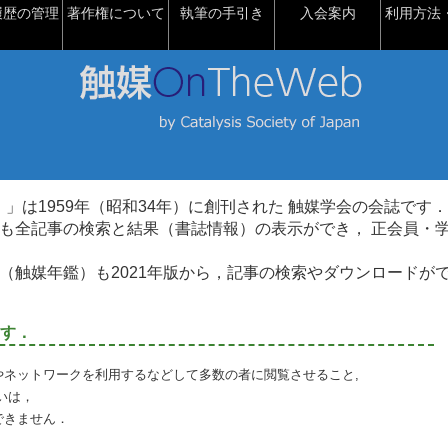
履歴の管理
著作権について
執筆の手引き
入会案内
利用方法・
talysis）」は1959年（昭和34年）に創刊された 触媒学会の会誌です．
も全記事の検索と結果（書誌情報）の表示ができ， 正会員・
（触媒年鑑）も2021年版から，記事の検索やダウンロードが
す．
やネットワークを利用するなどして多数の者に閲覧させること,
いは，
できません．