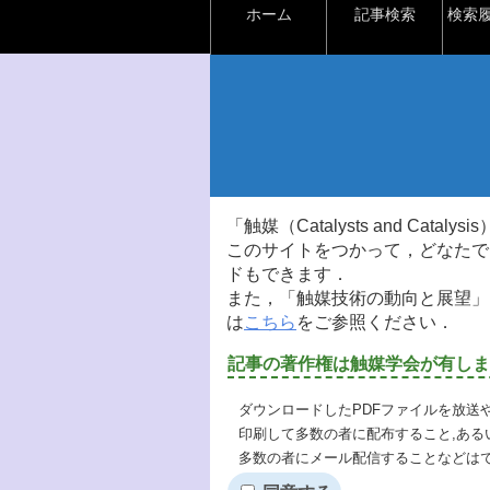
ホーム
記事検索
検索
「触媒（Catalysts and Ca
このサイトをつかって，どなたで
ドもできます．
また，「触媒技術の動向と展望」
は
こちら
をご参照ください．
記事の著作権は触媒学会が有しま
ダウンロードしたPDFファイルを放送
印刷して多数の者に配布すること,ある
多数の者にメール配信することなどは