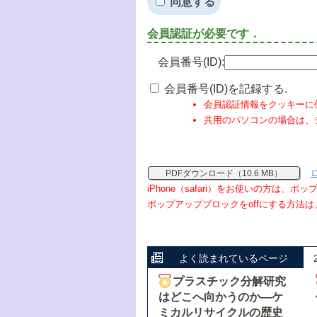
同意する
会員認証が必要です．
会員番号(ID):
会員番号(ID)を記録する.
会員認証情報をクッキーに
共用のパソコンの場合は、
PDFダウンロード（10.6 MB）
iPhone（safari）をお使いの方は、
ポップアップブロックをoffにする方法は
よく読まれているページ
プラスチック分解研究
はどこへ向かうのか―ケ
ミカルリサイクルの歴史