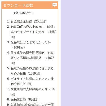
学）
7号 水素を利用する化成品合成の新潮流
6号 新しい固体酸触媒技術
5号 触媒を有効に使うための技術
ールホテル豊橋）
蔵技術の進歩
まで─
3号 メソポーラス物質の新展開
立大学）
3号 実用的ファインケミカル合成プロセス
ダウンロード総数
2号 第97回触媒討論会
1号 最近の触媒担体とその効果
▼46巻（2004年）
7号 ゼオライト合成における最近の進歩
6号 第106回触媒討論会
5号 CO
が関わる触媒・材料
B号 第111回触媒討論会（2013年・関西大
4号 錯体を利用したユニークな表面構造の
を実現する触媒
2
3号 リビング重合触媒の最近の展開
2号 第95回触媒討論会
(全164553件）
1号 部分酸化反応触媒の最前線
▼45巻（2003年）
学）
構築と機能
7号 有機分子触媒による精密有機合成
4号 バイオマス活用のための技術開発
6号 第104回触媒討論会
4号 今後の液体燃料を支える触媒技術
3号 化成品を合成するゼオライト触媒
2号 第93回触媒討論会
1号 なぜこの触媒が良いのか？
▼44巻（2002年）
貴金属合金触媒（2051回）
5号 若手会員による触媒研究の未来展望1：
8号 高機能化ポリオレフィンに向けた重合
5号 こんな物質，あんな物質―新たな触媒
7号 持続可能社会実現のための触媒および
5号 水素製造・貯蔵のための触媒技術の新
4号 水分解用光触媒材料
3号 特殊エネルギー場の触媒反応
触媒OnTheWeb Hacks─「触媒」
企業編
2号 第91回触媒討論会
触媒の最近の進展
1号 高次制御された触媒の化学
▼43巻（2001年）
の可能性―
触媒関連技術
しい展開
誌のウェブサイトを使う─（1659
5号 時間分解分光の進歩と応用
4号 生体内における金属の触媒作用
6号 第102回触媒討論会
3号 最近の自動車排ガス処理技術
2号 第89回触媒討論会
1号 グリーンケミストリーと触媒
▼42巻（2000年）
6号 第100回触媒討論会
8号 未来を拓く金属錯体
回）
6号 第98回触媒討論会
6号 第96回触媒討論会
5号 ファインケミカルズの展開に寄与する
7号 触媒・化学反応における計算化学の進
4号 触媒研究の現状と将来─第90回触媒討論
3号 触媒を利用した電気化学の新展開
2号 第87回触媒討論会特集号
1号 触媒反応工学の明日を拓く
▼41巻（1999年）
7号 『結晶の化学』を活かした触媒研究
光触媒はどこまでわかったか
7号 基礎化学品製造の触媒技術
触媒
歩
会Aから
7号 未来型金属錯体触媒開発への展望
4号 ナノ材料の調製と機能化
（1091回）
3号 生体触媒とバイオプロセス
2号 第85回触媒討論会
8号 イオン液体の応用
1号 孔、穴、あな?-特異な空間とその利用-
▼40巻（1998年）
8号 多機能型リアクター
6号 第94回触媒討論会
8号 若手研究者による触媒研究の未来展望
5号 基礎化学品製造の触媒技術
8号 超臨界流体を用いた化学プロセスの新
住友化学の研究開発戦略―触媒
5号 こんな触媒が欲しい
4号 水素製造・利用の触媒化学
3号 反応ダイナミクス
2号 第83回触媒討論会
1号 創立40周年記念・触媒化学この10年の
▼39巻（1997年）
2：大学・研究所編
展開
研究と高機能材料開発―（1075
7号 サブナノレベルでみた新しい表面現象
6号 第92回触媒討論会
6号 第90回触媒討論会
5号 触媒研究における新しい切り口：コン
進展と21世紀への提言/創立40周年記念・触
4号 超臨界流体の触媒反応への応用
3号 均一系触媒反応最前線
1号 均一系と不均一系触媒反応-その特徴と
回）
▼38巻（1996年）
8号 オレフィン重合触媒の新たな展
7号 基礎化学品製造の触媒技術
ビナトリアルケミストリー
媒学会この10年の歩みとこれから/創立40周
7号 触媒研究と学術雑誌/情報
5号 触媒のおもしろさをどのように伝える
接点
触媒の活性を徹底的に使い切る
4号 実用炭素材料の新展開
1号 触媒の構造と触媒作用/C1化学を中心と
▼37巻（1995年）
年記念・記録は語る
8号 資源の循環と触媒技術
6号 第88回触媒討論会特集号
か
ための技術（1019回）
8号 若い世代からみた触媒化学の現状と未
2号 第79回触媒討論会
5号 研究の方法論を考える
する21世紀への触媒
1号 ファインケミカルズと固体触媒
▼36巻（1994年）
2号 第81回触媒討論会
ゼオライト触媒によるクメン接
来
7号 企業における触媒研究のブレークスル
6号 第86回触媒討論会
3号 最新NO除去触媒の実用化研究
6号 第84回触媒討論会
2号 第77回触媒討論会
2号 第75回触媒討論会
触分解（921回）
1号 電気化学と触媒
▼35巻（1993年）
ー
3号 計算機触媒化学へのさそい
7号 水素化精製触媒の新しい展開
4号 新しい反応場を目指した触媒調製
7号 機能性金属材料と触媒
3号 オリンピックメダル:金・銀・銅はどん
酸化亜鉛の光触媒能の研究（837
3号 希土類を利用した触媒
2号 第73回触媒討論会
8号 この材料を触媒として使ってみません
4号 触媒劣化の制御と予測
1号 工業触媒開発マニュアル―探索から工
▼34巻（1992年）
8号 新しい反応性と機能性を目指した金属
な触媒作用を示すか
回）
5号 反応・分離技術の新しい展開
8号 触媒研究へのNMRの応用と展望
か？
業化まで
4号 触媒とリサイクル
3号 C4化学の展開
5号 最新の実用プロセスと触媒
クラスタ-化学
1号 インパクトを与えたこの研究
▼33巻（1991年）
光触媒反応（826回）
4号 触媒作用における機能の複合化
6号 第80回触媒討論会
2号 第71回触媒討論会
5号 エネルギー変換触媒
4号 《通常号》
6号 第82回触媒討論会
急速加熱急速冷却法による十面
2号 第69回触媒討論会
1号 触媒プロセス開発マニュアル―探索か
▼32巻（1990年）