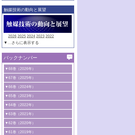
触媒技術の動向と展望
2026
2025
2024
2023
2022
▼…さらに表示する
バックナンバー
▼68巻（2026年）
1号 過酸化水素合成に関する研究動向
▼67巻（2025年）
2号 コンピューター技術により加速する
1号 CO
水素化によるグリーン燃料/グリ
▼66巻（2024年）
2
触媒開発
ーンケミカル製造
1号 低次元ナノ構造を有する触媒材料
▼65巻（2023年）
3号 有機分子変換やCO
資源化のための
2
2号 水素製造のための水分解技術に関す
2号 規制反応場を活用した固体触媒研究
1号 炭素が関わる触媒機能
▼64巻（2022年）
光触媒に関する最近の研究
る最近の研究
の新展開
2号 プラスチックケミカルリサイクルの
1号 合成ガス製造とCOを用いるケミカル
▼63巻（2021年）
B号 第137回触媒討論会（2026年）
3号 オレフィン系樹脂の精密合成に関す
3号 未踏分子変換を目指した酸化触媒プ
ための触媒技術
ズ合成の最新動向
1号 金触媒の新展開
▼62巻（2020年）
る最新技術
ロセスの最前線
3号 非酸化物系金属化合物を基盤とした
2号 化学品合成のための合金触媒開発
2号 ペロブスカイト
1号 触媒設計を拓く欠陥構造のキャラク
▼61巻（2019年）
4号 アルコール類の効率的変換を実現す
4号 シンクロトロン放射光および中性子
触媒材料の開発