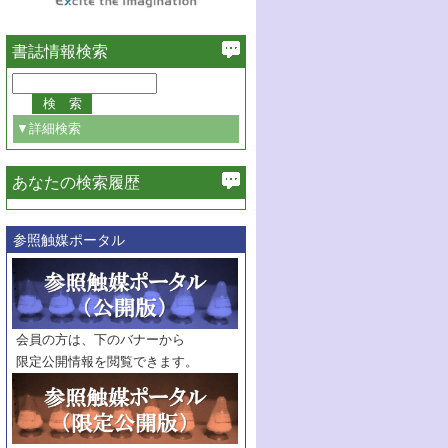
書誌情報検索
▼詳細検索
あなたの検索履歴
必ず含む
参照触媒ポータル
巻・号指定
巻
号
範囲指定
巻
号～
巻
会員の方は、下のバナーから
号
限定公開情報を閲覧できます。
触媒年鑑
年度
記事種別
マーク：
マークあり