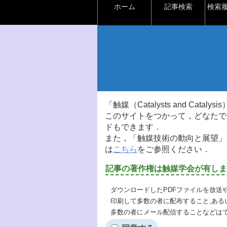
ホーム
記事検索
検索
「触媒（Catalysts and Ca
このサイトをつかって，どなたで
ドもできます．
また，「触媒技術の動向と展望」
は
こちら
をご参照ください．
記事の著作権は触媒学会が有しま
ダウンロードしたPDFファイルを放送
印刷して多数の者に配布すること,ある
多数の者にメール配信することなどは