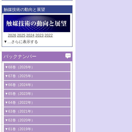
触媒技術の動向と展望
2026
2025
2024
2023
2022
▼…さらに表示する
バックナンバー
▼68巻（2026年）
1号 過酸化水素合成に関する研究動向
▼67巻（2025年）
2号 コンピューター技術により加速する
1号 CO
水素化によるグリーン燃料/グリ
▼66巻（2024年）
2
触媒開発
ーンケミカル製造
1号 低次元ナノ構造を有する触媒材料
▼65巻（2023年）
3号 有機分子変換やCO
資源化のための
2
2号 水素製造のための水分解技術に関す
2号 規制反応場を活用した固体触媒研究
1号 炭素が関わる触媒機能
▼64巻（2022年）
光触媒に関する最近の研究
る最近の研究
の新展開
2号 プラスチックケミカルリサイクルの
1号 合成ガス製造とCOを用いるケミカル
▼63巻（2021年）
B号 第137回触媒討論会（2026年）
3号 オレフィン系樹脂の精密合成に関す
3号 未踏分子変換を目指した酸化触媒プ
ための触媒技術
ズ合成の最新動向
1号 金触媒の新展開
▼62巻（2020年）
る最新技術
ロセスの最前線
3号 非酸化物系金属化合物を基盤とした
2号 化学品合成のための合金触媒開発
2号 ペロブスカイト
1号 触媒設計を拓く欠陥構造のキャラク
▼61巻（2019年）
4号 アルコール類の効率的変換を実現す
4号 シンクロトロン放射光および中性子
触媒材料の開発