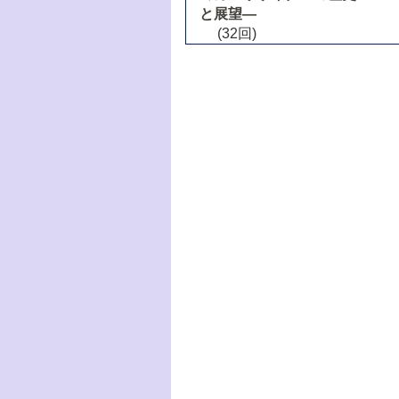
と展望―
(32回)