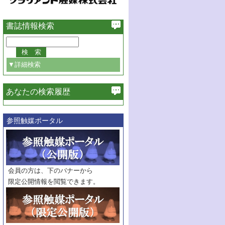
書誌情報検索
▼詳細検索
あなたの検索履歴
必ず含む
参照触媒ポータル
巻・号指定
巻
号
範囲指定
巻
号～
巻
会員の方は、下のバナーから
号
限定公開情報を閲覧できます。
触媒年鑑
年度
記事種別
マーク：
マークあり