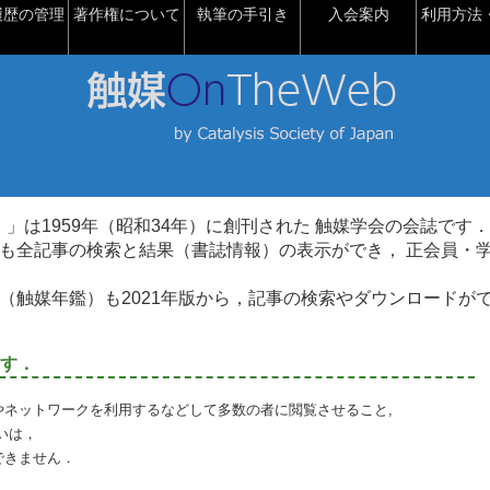
履歴の管理
著作権について
執筆の手引き
入会案内
利用方法・
talysis）」は1959年（昭和34年）に創刊された 触媒学会の会誌です．
も全記事の検索と結果（書誌情報）の表示ができ， 正会員・
（触媒年鑑）も2021年版から，記事の検索やダウンロードが
す．
やネットワークを利用するなどして多数の者に閲覧させること,
いは，
できません．