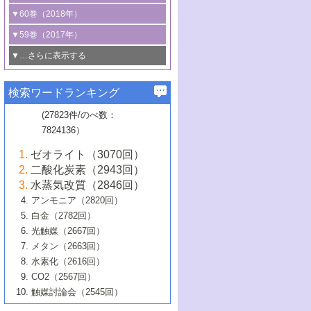
3号 CO
の排出削減および有効活用のた
タリゼーション
2
3号 特殊反応場を利用した触媒的分子変
る非貴金属触媒の研究動向
線を利用した触媒解析技術の最先端
1号 物質移動制御に着目した触媒プロセ
▼60巻（2018年）
4号 格子酸素・格子酸素欠陥を利用した
めの触媒技術
換反応
2号 機能化学品製造に資するクリーンな
ス開発
5号 ゼオライトの合成と応用における研
5号 単原子触媒
触媒反応
1号 固体酸触媒の最新の研究動向
▼59巻（2017年）
触媒的酸化反応
4号 若手による情報発信企画～とびたて
4号 多孔質材料を用いた触媒の新展開
究動向
2号 CO
フリー水素サプライチェーンに
2
6号 参照触媒委員会からのお知らせ
5号 生体触媒によるエネルギー変換反応
2号 二酸化炭素からの有用化学品合成
1号 いたるところに，触媒
▼…さらに表示する
若き触媒の研究者たち～（1）
3号 水処理のための触媒化学
5号 情報学的手法を用いた触媒開発
6号 ヘテロ接合界面
関わる触媒開発動向
B号 第133回触媒討論会（2023年）
6号 窒素とリンの循環のための触媒・機
3号 ナノ粒子・クラスター触媒の最前線
2号 機能性材料の局所構造解析のための
5号 若手による情報発信企画～とびたて
▼58巻（2016年）
4号 光触媒を用いた水分解の最新の研究
6号 カーボンニュートラルに向けた電解
B号 第135回触媒討論会（2025年）
3号 精密高分子合成に関する最近の研究
能性材料
最先端技術
検索ワードランキング
4号 60周年記念企画
若き触媒の研究者たち～（2）
動向
技術
1号 ユニークな構造の高分子を生み出す触
▼57巻（2015年）
動向
B号 第131回触媒討論会（2023年）
3号 無機分離膜材料の開発と触媒反応プ
5号 進化するゼオライト合成技術
6号 石油のノーブル・ユースを志向した
媒技術
(27823件/のべ数：
5号 次世代の触媒プロセスを支えるマイ
B号 第127回触媒討論会（2021年・オン
1号 水素キャリアにかかわる触媒技術の新
4号 バイオマス化成品製造のための触媒
▼56巻（2014年）
ロセスへの適用
触媒技術
7824136）
クロ波
6号 非貴金属系触媒における電気化学的
ライン開催(Zoom)のみ）
2号 リグニンからの化成品製造に向けた触
展開
技術
1号 特殊環境場を利用した材料合成
▼55巻（2013年）
4号 触媒研究における計算科学の利用
酸素還元反応
B号 第129回触媒討論会（2022年・京都
媒技術
6号 メタン転換技術の最新動向
ゼオライト（3070回）
2号 石油精製用触媒の最近の進展
5号 固体触媒による含窒素有機化合物変
2号 光触媒反応機構に関する最新の研究動
1号 高耐久性燃料電池システム用触媒にお
大学：オンライン・対面開催）
▼54巻（2012年）
5号 水素のふるまいを解き明かす最先端
B号 第121回触媒討論会（2018年・東京
3号 触媒研究の最先端～とびたて若き研究
二酸化炭素（2943回）
B号 第125回触媒討論会（2020年・工学
換の最前線
3号 固体酸化物形燃料電池（SOFC）におけ
向
ける新展開
研究
大学）
1号 規則性多孔体の利用技術における最近
▼53巻（2011年）
者たち～（1）
水蒸気改質（2846回）
院大学）
るアノード触媒上での燃料直接改質技術
6号 貴金属使用量低減に向けた自動車排
3号 固体高分子形燃料電池カソード触媒の
2号 リビングラジカル重合の最近の動向
6号 低級アルカンの有効利用のための触
の進歩
アンモニア（2820回）
4号 触媒研究の最先端～とびたて若き研究
1号 金属学から見る合金触媒の新展開
▼52巻（2010年）
ガス浄化触媒の開発
4号 コアシェル構造の制御による触媒機能
開発動向
媒技術
白金（2782回）
3号 天然ガスの化学工業的展開に関する触
2号 第109回触媒討論会
者たち～（2）
2号 第107回触媒討論会
の向上
1号 触媒の劣化対策と長寿命触媒開発
B号 第123回触媒討論会（2019年・大阪
▼51巻（2009年）
4号 人工光合成に向けた近年のアプローチ
光触媒（2667回）
媒技術
B号 第119回触媒討論会（2017年・首都
3号 貴金属低減技術の最新動向
5号 触媒研究の最先端～とびたて若き研究
市立大学）
3号 触媒のその場観察法の進歩（１）
5号 工業触媒およびその周辺技術の最近の
2号 第105回触媒討論会
1号 炭素材料－熱い注目を集める材料－
▼50巻（2008年）
メタン（2663回）
大学東京）
5号 未利用熱エネルギーの有効活用に貢献
4号 貴金属触媒の精密構造制御とその活用
者たち～（3）
4号 貴金属代替技術の最新動向
進歩
水素化（2616回）
4号 触媒のその場観察法の進歩（２）
3号 ナノ構造が拓く新機能
する触媒技術
2号 第103回触媒討論会
1号 触媒化学と学会のこの10年，半世紀，
▼49巻（2007年）
5号 バイオマス化成品製造のための固体触
6号 イオニクス材料と燃料電池・電解合成
5号 光触媒による物質変換反応の新展開
CO2（2567回）
6号 ナノシート
5号 不活性結合の触媒的活性化による有機
そして未来
4号 活性サイトおよびその環境の精密な設
6号 ポリオキソメタレート
3号 環境浄化用光触媒の現状と課題
媒の開発
1号 含フッ素化合物の合成と触媒
▼48巻（2006年）
の最新の研究動向
触媒討論会（2545回）
6号 グラフェン
合成
B号 第115回触媒討論会（2015年・成蹊大
計による触媒の高機能化
2号 第101回触媒討論会
B号 第113回触媒討論会（2014年・ロワジ
4号 水素社会の実現に向けた水素製造・貯
6号 ナノ空間─吸着状態解析から新機能開拓
2号 第99回触媒討論会
B号 第117回触媒討論会（2016年・大阪府
1号 固体酸触媒の最近の進歩
▼47巻（2005年）