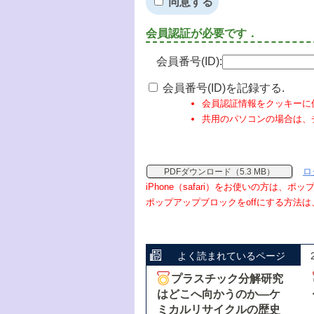
同意する
会員認証が必要です．
会員番号(ID):
会員番号(ID)を記録する.
会員認証情報をクッキーに
共用のパソコンの場合は、
ロ
PDFダウンロード（5.3 MB）
iPhone（safari）をお使いの方は、
ポップアップブロックをoffにする方法は
よく読まれているページ
プラスチック分解研究
はどこへ向かうのか―ケ
ミカルリサイクルの歴史