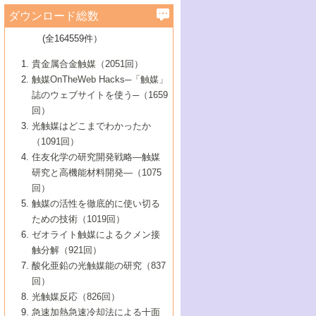
学）
7号 水素を利用する化成品合成の新潮流
6号 新しい固体酸触媒技術
5号 触媒を有効に使うための技術
ールホテル豊橋）
蔵技術の進歩
まで─
3号 メソポーラス物質の新展開
立大学）
3号 実用的ファインケミカル合成プロセス
ダウンロード総数
2号 第97回触媒討論会
1号 最近の触媒担体とその効果
▼46巻（2004年）
7号 ゼオライト合成における最近の進歩
6号 第106回触媒討論会
5号 CO
が関わる触媒・材料
B号 第111回触媒討論会（2013年・関西大
4号 錯体を利用したユニークな表面構造の
を実現する触媒
2
3号 リビング重合触媒の最近の展開
2号 第95回触媒討論会
(全164559件）
1号 部分酸化反応触媒の最前線
▼45巻（2003年）
学）
構築と機能
7号 有機分子触媒による精密有機合成
4号 バイオマス活用のための技術開発
6号 第104回触媒討論会
4号 今後の液体燃料を支える触媒技術
3号 化成品を合成するゼオライト触媒
2号 第93回触媒討論会
1号 なぜこの触媒が良いのか？
▼44巻（2002年）
貴金属合金触媒（2051回）
5号 若手会員による触媒研究の未来展望1：
8号 高機能化ポリオレフィンに向けた重合
5号 こんな物質，あんな物質―新たな触媒
7号 持続可能社会実現のための触媒および
5号 水素製造・貯蔵のための触媒技術の新
4号 水分解用光触媒材料
3号 特殊エネルギー場の触媒反応
触媒OnTheWeb Hacks─「触媒」
企業編
2号 第91回触媒討論会
触媒の最近の進展
1号 高次制御された触媒の化学
▼43巻（2001年）
の可能性―
触媒関連技術
しい展開
誌のウェブサイトを使う─（1659
5号 時間分解分光の進歩と応用
4号 生体内における金属の触媒作用
6号 第102回触媒討論会
3号 最近の自動車排ガス処理技術
2号 第89回触媒討論会
1号 グリーンケミストリーと触媒
▼42巻（2000年）
6号 第100回触媒討論会
8号 未来を拓く金属錯体
回）
6号 第98回触媒討論会
6号 第96回触媒討論会
5号 ファインケミカルズの展開に寄与する
7号 触媒・化学反応における計算化学の進
4号 触媒研究の現状と将来─第90回触媒討論
3号 触媒を利用した電気化学の新展開
2号 第87回触媒討論会特集号
1号 触媒反応工学の明日を拓く
▼41巻（1999年）
7号 『結晶の化学』を活かした触媒研究
光触媒はどこまでわかったか
7号 基礎化学品製造の触媒技術
触媒
歩
会Aから
7号 未来型金属錯体触媒開発への展望
4号 ナノ材料の調製と機能化
（1091回）
3号 生体触媒とバイオプロセス
2号 第85回触媒討論会
8号 イオン液体の応用
1号 孔、穴、あな?-特異な空間とその利用-
▼40巻（1998年）
8号 多機能型リアクター
6号 第94回触媒討論会
8号 若手研究者による触媒研究の未来展望
5号 基礎化学品製造の触媒技術
8号 超臨界流体を用いた化学プロセスの新
住友化学の研究開発戦略―触媒
5号 こんな触媒が欲しい
4号 水素製造・利用の触媒化学
3号 反応ダイナミクス
2号 第83回触媒討論会
1号 創立40周年記念・触媒化学この10年の
▼39巻（1997年）
2：大学・研究所編
展開
研究と高機能材料開発―（1075
7号 サブナノレベルでみた新しい表面現象
6号 第92回触媒討論会
6号 第90回触媒討論会
5号 触媒研究における新しい切り口：コン
進展と21世紀への提言/創立40周年記念・触
4号 超臨界流体の触媒反応への応用
3号 均一系触媒反応最前線
1号 均一系と不均一系触媒反応-その特徴と
回）
▼38巻（1996年）
8号 オレフィン重合触媒の新たな展
7号 基礎化学品製造の触媒技術
ビナトリアルケミストリー
媒学会この10年の歩みとこれから/創立40周
7号 触媒研究と学術雑誌/情報
5号 触媒のおもしろさをどのように伝える
接点
触媒の活性を徹底的に使い切る
4号 実用炭素材料の新展開
1号 触媒の構造と触媒作用/C1化学を中心と
▼37巻（1995年）
年記念・記録は語る
8号 資源の循環と触媒技術
6号 第88回触媒討論会特集号
か
ための技術（1019回）
8号 若い世代からみた触媒化学の現状と未
2号 第79回触媒討論会
5号 研究の方法論を考える
する21世紀への触媒
1号 ファインケミカルズと固体触媒
▼36巻（1994年）
2号 第81回触媒討論会
ゼオライト触媒によるクメン接
来
7号 企業における触媒研究のブレークスル
6号 第86回触媒討論会
3号 最新NO除去触媒の実用化研究
6号 第84回触媒討論会
2号 第77回触媒討論会
2号 第75回触媒討論会
触分解（921回）
1号 電気化学と触媒
▼35巻（1993年）
ー
3号 計算機触媒化学へのさそい
7号 水素化精製触媒の新しい展開
4号 新しい反応場を目指した触媒調製
7号 機能性金属材料と触媒
3号 オリンピックメダル:金・銀・銅はどん
酸化亜鉛の光触媒能の研究（837
3号 希土類を利用した触媒
2号 第73回触媒討論会
8号 この材料を触媒として使ってみません
4号 触媒劣化の制御と予測
1号 工業触媒開発マニュアル―探索から工
▼34巻（1992年）
8号 新しい反応性と機能性を目指した金属
な触媒作用を示すか
回）
5号 反応・分離技術の新しい展開
8号 触媒研究へのNMRの応用と展望
か？
業化まで
4号 触媒とリサイクル
3号 C4化学の展開
5号 最新の実用プロセスと触媒
クラスタ-化学
1号 インパクトを与えたこの研究
▼33巻（1991年）
光触媒反応（826回）
4号 触媒作用における機能の複合化
6号 第80回触媒討論会
2号 第71回触媒討論会
5号 エネルギー変換触媒
4号 《通常号》
6号 第82回触媒討論会
急速加熱急速冷却法による十面
2号 第69回触媒討論会
1号 触媒プロセス開発マニュアル―探索か
▼32巻（1990年）