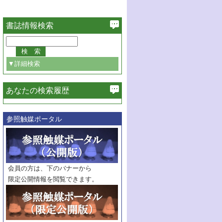
書誌情報検索
▼詳細検索
あなたの検索履歴
必ず含む
参照触媒ポータル
巻・号指定
巻
号
範囲指定
巻
号～
巻
会員の方は、下のバナーから
号
限定公開情報を閲覧できます。
触媒年鑑
年度
記事種別
マーク：
マークあり