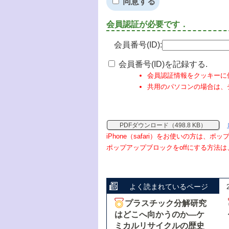
同意する
会員認証が必要です．
会員番号(ID):
会員番号(ID)を記録する.
会員認証情報をクッキーに
共用のパソコンの場合は、
PDFダウンロード（498.8 KB）
iPhone（safari）をお使いの方は、
ポップアップブロックをoffにする方法は
よく読まれているページ
プラスチック分解研究
はどこへ向かうのか―ケ
ミカルリサイクルの歴史