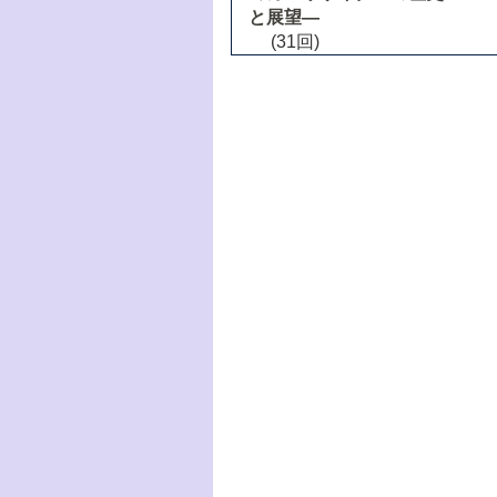
と展望―
(31回)