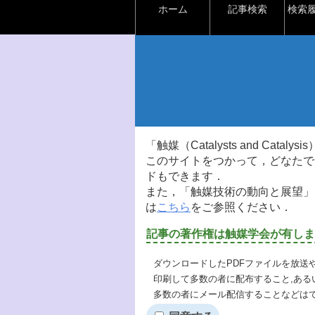
ホーム
記事検索
検索
「触媒（Catalysts and Ca
このサイトをつかって，どなたで
ドもできます．
また，「触媒技術の動向と展望」
は
こちら
をご参照ください．
記事の著作権は触媒学会が有しま
ダウンロードしたPDFファイルを放送
印刷して多数の者に配布すること,ある
多数の者にメール配信することなどは