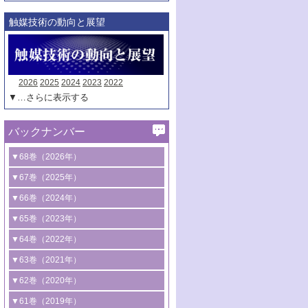
触媒技術の動向と展望
2026
2025
2024
2023
2022
▼…さらに表示する
バックナンバー
▼68巻（2026年）
1号 過酸化水素合成に関する研究動向
▼67巻（2025年）
2号 コンピューター技術により加速する
1号 CO
水素化によるグリーン燃料/グリ
▼66巻（2024年）
2
触媒開発
ーンケミカル製造
1号 低次元ナノ構造を有する触媒材料
▼65巻（2023年）
3号 有機分子変換やCO
資源化のための
2
2号 水素製造のための水分解技術に関す
2号 規制反応場を活用した固体触媒研究
1号 炭素が関わる触媒機能
▼64巻（2022年）
光触媒に関する最近の研究
る最近の研究
の新展開
2号 プラスチックケミカルリサイクルの
1号 合成ガス製造とCOを用いるケミカル
▼63巻（2021年）
B号 第137回触媒討論会（2026年）
3号 オレフィン系樹脂の精密合成に関す
3号 未踏分子変換を目指した酸化触媒プ
ための触媒技術
ズ合成の最新動向
1号 金触媒の新展開
▼62巻（2020年）
る最新技術
ロセスの最前線
3号 非酸化物系金属化合物を基盤とした
2号 化学品合成のための合金触媒開発
2号 ペロブスカイト
1号 触媒設計を拓く欠陥構造のキャラク
▼61巻（2019年）
4号 アルコール類の効率的変換を実現す
4号 シンクロトロン放射光および中性子
触媒材料の開発