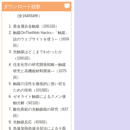
学）
7号 水素を利用する化成品合成の新潮流
6号 新しい固体酸触媒技術
5号 触媒を有効に使うための技術
ールホテル豊橋）
蔵技術の進歩
まで─
3号 メソポーラス物質の新展開
立大学）
3号 実用的ファインケミカル合成プロセス
ダウンロード総数
2号 第97回触媒討論会
1号 最近の触媒担体とその効果
▼46巻（2004年）
7号 ゼオライト合成における最近の進歩
6号 第106回触媒討論会
5号 CO
が関わる触媒・材料
B号 第111回触媒討論会（2013年・関西大
4号 錯体を利用したユニークな表面構造の
を実現する触媒
2
3号 リビング重合触媒の最近の展開
2号 第95回触媒討論会
(全164554件）
1号 部分酸化反応触媒の最前線
▼45巻（2003年）
学）
構築と機能
7号 有機分子触媒による精密有機合成
4号 バイオマス活用のための技術開発
6号 第104回触媒討論会
4号 今後の液体燃料を支える触媒技術
3号 化成品を合成するゼオライト触媒
2号 第93回触媒討論会
1号 なぜこの触媒が良いのか？
▼44巻（2002年）
貴金属合金触媒（2051回）
5号 若手会員による触媒研究の未来展望1：
8号 高機能化ポリオレフィンに向けた重合
5号 こんな物質，あんな物質―新たな触媒
7号 持続可能社会実現のための触媒および
5号 水素製造・貯蔵のための触媒技術の新
4号 水分解用光触媒材料
3号 特殊エネルギー場の触媒反応
触媒OnTheWeb Hacks─「触媒」
企業編
2号 第91回触媒討論会
触媒の最近の進展
1号 高次制御された触媒の化学
▼43巻（2001年）
の可能性―
触媒関連技術
しい展開
誌のウェブサイトを使う─（1659
5号 時間分解分光の進歩と応用
4号 生体内における金属の触媒作用
6号 第102回触媒討論会
3号 最近の自動車排ガス処理技術
2号 第89回触媒討論会
1号 グリーンケミストリーと触媒
▼42巻（2000年）
6号 第100回触媒討論会
8号 未来を拓く金属錯体
回）
6号 第98回触媒討論会
6号 第96回触媒討論会
5号 ファインケミカルズの展開に寄与する
7号 触媒・化学反応における計算化学の進
4号 触媒研究の現状と将来─第90回触媒討論
3号 触媒を利用した電気化学の新展開
2号 第87回触媒討論会特集号
1号 触媒反応工学の明日を拓く
▼41巻（1999年）
7号 『結晶の化学』を活かした触媒研究
光触媒はどこまでわかったか
7号 基礎化学品製造の触媒技術
触媒
歩
会Aから
7号 未来型金属錯体触媒開発への展望
4号 ナノ材料の調製と機能化
（1091回）
3号 生体触媒とバイオプロセス
2号 第85回触媒討論会
8号 イオン液体の応用
1号 孔、穴、あな?-特異な空間とその利用-
▼40巻（1998年）
8号 多機能型リアクター
6号 第94回触媒討論会
8号 若手研究者による触媒研究の未来展望
5号 基礎化学品製造の触媒技術
8号 超臨界流体を用いた化学プロセスの新
住友化学の研究開発戦略―触媒
5号 こんな触媒が欲しい
4号 水素製造・利用の触媒化学
3号 反応ダイナミクス
2号 第83回触媒討論会
1号 創立40周年記念・触媒化学この10年の
▼39巻（1997年）
2：大学・研究所編
展開
研究と高機能材料開発―（1075
7号 サブナノレベルでみた新しい表面現象
6号 第92回触媒討論会
6号 第90回触媒討論会
5号 触媒研究における新しい切り口：コン
進展と21世紀への提言/創立40周年記念・触
4号 超臨界流体の触媒反応への応用
3号 均一系触媒反応最前線
1号 均一系と不均一系触媒反応-その特徴と
回）
▼38巻（1996年）
8号 オレフィン重合触媒の新たな展
7号 基礎化学品製造の触媒技術
ビナトリアルケミストリー
媒学会この10年の歩みとこれから/創立40周
7号 触媒研究と学術雑誌/情報
5号 触媒のおもしろさをどのように伝える
接点
触媒の活性を徹底的に使い切る
4号 実用炭素材料の新展開
1号 触媒の構造と触媒作用/C1化学を中心と
▼37巻（1995年）
年記念・記録は語る
8号 資源の循環と触媒技術
6号 第88回触媒討論会特集号
か
ための技術（1019回）
8号 若い世代からみた触媒化学の現状と未
2号 第79回触媒討論会
5号 研究の方法論を考える
する21世紀への触媒
1号 ファインケミカルズと固体触媒
▼36巻（1994年）
2号 第81回触媒討論会
ゼオライト触媒によるクメン接
来
7号 企業における触媒研究のブレークスル
6号 第86回触媒討論会
3号 最新NO除去触媒の実用化研究
6号 第84回触媒討論会
2号 第77回触媒討論会
2号 第75回触媒討論会
触分解（921回）
1号 電気化学と触媒
▼35巻（1993年）
ー
3号 計算機触媒化学へのさそい
7号 水素化精製触媒の新しい展開
4号 新しい反応場を目指した触媒調製
7号 機能性金属材料と触媒
3号 オリンピックメダル:金・銀・銅はどん
酸化亜鉛の光触媒能の研究（837
3号 希土類を利用した触媒
2号 第73回触媒討論会
8号 この材料を触媒として使ってみません
4号 触媒劣化の制御と予測
1号 工業触媒開発マニュアル―探索から工
▼34巻（1992年）
8号 新しい反応性と機能性を目指した金属
な触媒作用を示すか
回）
5号 反応・分離技術の新しい展開
8号 触媒研究へのNMRの応用と展望
か？
業化まで
4号 触媒とリサイクル
3号 C4化学の展開
5号 最新の実用プロセスと触媒
クラスタ-化学
1号 インパクトを与えたこの研究
▼33巻（1991年）
光触媒反応（826回）
4号 触媒作用における機能の複合化
6号 第80回触媒討論会
2号 第71回触媒討論会
5号 エネルギー変換触媒
4号 《通常号》
6号 第82回触媒討論会
急速加熱急速冷却法による十面
2号 第69回触媒討論会
1号 触媒プロセス開発マニュアル―探索か
▼32巻（1990年）