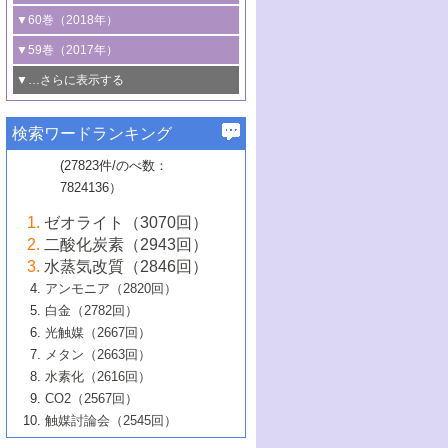
3号 CO
の排出削減および有効活用のた
タリゼーション
2
3号 特殊反応場を利用した触媒的分子変
る非貴金属触媒の研究動向
線を利用した触媒解析技術の最先端
1号 物質移動制御に着目した触媒プロセ
▼60巻（2018年）
4号 格子酸素・格子酸素欠陥を利用した
めの触媒技術
換反応
2号 機能化学品製造に資するクリーンな
ス開発
5号 ゼオライトの合成と応用における研
5号 単原子触媒
触媒反応
1号 固体酸触媒の最新の研究動向
▼59巻（2017年）
触媒的酸化反応
4号 若手による情報発信企画～とびたて
4号 多孔質材料を用いた触媒の新展開
究動向
2号 CO
フリー水素サプライチェーンに
2
6号 参照触媒委員会からのお知らせ
5号 生体触媒によるエネルギー変換反応
2号 二酸化炭素からの有用化学品合成
1号 いたるところに，触媒
▼…さらに表示する
若き触媒の研究者たち～（1）
3号 水処理のための触媒化学
5号 情報学的手法を用いた触媒開発
6号 ヘテロ接合界面
関わる触媒開発動向
B号 第133回触媒討論会（2023年）
6号 窒素とリンの循環のための触媒・機
3号 ナノ粒子・クラスター触媒の最前線
2号 機能性材料の局所構造解析のための
5号 若手による情報発信企画～とびたて
▼58巻（2016年）
4号 光触媒を用いた水分解の最新の研究
6号 カーボンニュートラルに向けた電解
B号 第135回触媒討論会（2025年）
3号 精密高分子合成に関する最近の研究
能性材料
最先端技術
検索ワードランキング
4号 60周年記念企画
若き触媒の研究者たち～（2）
動向
技術
1号 ユニークな構造の高分子を生み出す触
▼57巻（2015年）
動向
B号 第131回触媒討論会（2023年）
3号 無機分離膜材料の開発と触媒反応プ
5号 進化するゼオライト合成技術
6号 石油のノーブル・ユースを志向した
媒技術
(27823件/のべ数：
5号 次世代の触媒プロセスを支えるマイ
B号 第127回触媒討論会（2021年・オン
1号 水素キャリアにかかわる触媒技術の新
4号 バイオマス化成品製造のための触媒
▼56巻（2014年）
ロセスへの適用
触媒技術
7824136）
クロ波
6号 非貴金属系触媒における電気化学的
ライン開催(Zoom)のみ）
2号 リグニンからの化成品製造に向けた触
展開
技術
1号 特殊環境場を利用した材料合成
▼55巻（2013年）
4号 触媒研究における計算科学の利用
酸素還元反応
B号 第129回触媒討論会（2022年・京都
媒技術
6号 メタン転換技術の最新動向
ゼオライト（3070回）
2号 石油精製用触媒の最近の進展
5号 固体触媒による含窒素有機化合物変
2号 光触媒反応機構に関する最新の研究動
1号 高耐久性燃料電池システム用触媒にお
大学：オンライン・対面開催）
▼54巻（2012年）
5号 水素のふるまいを解き明かす最先端
B号 第121回触媒討論会（2018年・東京
3号 触媒研究の最先端～とびたて若き研究
二酸化炭素（2943回）
B号 第125回触媒討論会（2020年・工学
換の最前線
3号 固体酸化物形燃料電池（SOFC）におけ
向
ける新展開
研究
大学）
1号 規則性多孔体の利用技術における最近
▼53巻（2011年）
者たち～（1）
水蒸気改質（2846回）
院大学）
るアノード触媒上での燃料直接改質技術
6号 貴金属使用量低減に向けた自動車排
3号 固体高分子形燃料電池カソード触媒の
2号 リビングラジカル重合の最近の動向
6号 低級アルカンの有効利用のための触
の進歩
アンモニア（2820回）
4号 触媒研究の最先端～とびたて若き研究
1号 金属学から見る合金触媒の新展開
▼52巻（2010年）
ガス浄化触媒の開発
4号 コアシェル構造の制御による触媒機能
開発動向
媒技術
白金（2782回）
3号 天然ガスの化学工業的展開に関する触
2号 第109回触媒討論会
者たち～（2）
2号 第107回触媒討論会
の向上
1号 触媒の劣化対策と長寿命触媒開発
B号 第123回触媒討論会（2019年・大阪
▼51巻（2009年）
4号 人工光合成に向けた近年のアプローチ
光触媒（2667回）
媒技術
B号 第119回触媒討論会（2017年・首都
3号 貴金属低減技術の最新動向
5号 触媒研究の最先端～とびたて若き研究
市立大学）
3号 触媒のその場観察法の進歩（１）
5号 工業触媒およびその周辺技術の最近の
2号 第105回触媒討論会
1号 炭素材料－熱い注目を集める材料－
▼50巻（2008年）
メタン（2663回）
大学東京）
5号 未利用熱エネルギーの有効活用に貢献
4号 貴金属触媒の精密構造制御とその活用
者たち～（3）
4号 貴金属代替技術の最新動向
進歩
水素化（2616回）
4号 触媒のその場観察法の進歩（２）
3号 ナノ構造が拓く新機能
する触媒技術
2号 第103回触媒討論会
1号 触媒化学と学会のこの10年，半世紀，
▼49巻（2007年）
5号 バイオマス化成品製造のための固体触
6号 イオニクス材料と燃料電池・電解合成
5号 光触媒による物質変換反応の新展開
CO2（2567回）
6号 ナノシート
5号 不活性結合の触媒的活性化による有機
そして未来
4号 活性サイトおよびその環境の精密な設
6号 ポリオキソメタレート
3号 環境浄化用光触媒の現状と課題
媒の開発
1号 含フッ素化合物の合成と触媒
▼48巻（2006年）
の最新の研究動向
触媒討論会（2545回）
6号 グラフェン
合成
B号 第115回触媒討論会（2015年・成蹊大
計による触媒の高機能化
2号 第101回触媒討論会
B号 第113回触媒討論会（2014年・ロワジ
4号 水素社会の実現に向けた水素製造・貯
6号 ナノ空間─吸着状態解析から新機能開拓
2号 第99回触媒討論会
B号 第117回触媒討論会（2016年・大阪府
1号 固体酸触媒の最近の進歩
▼47巻（2005年）