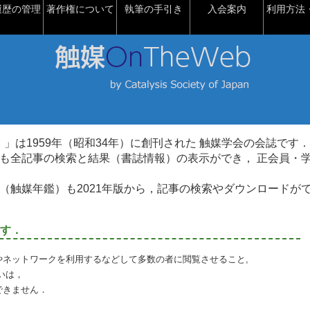
履歴の管理
著作権について
執筆の手引き
入会案内
利用方法・
talysis）」は1959年（昭和34年）に創刊された 触媒学会の会誌です．
も全記事の検索と結果（書誌情報）の表示ができ， 正会員・
（触媒年鑑）も2021年版から，記事の検索やダウンロードが
す．
やネットワークを利用するなどして多数の者に閲覧させること,
いは，
できません．