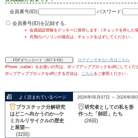
会員番号(ID):
パスワード:
会員番号(ID)を記録する.
会員認証情報をクッキーに保存します.（チェックを外した
共用のパソコンの場合は、チェックをはずしてください．
ログインできない方はこちら
PDFダウンロード（907.8 KB）
iPhone（safari）をお使いの方は、ポップアップブロックをoffにしてく
ポップアップブロックをoffにする方法は、
こちら
をご参照ください．
よく読まれているページ
2026年05月07日 ～ 2026年08
プラスチック分解研究
研究者としての私を形
はどこへ向かうのか―ケ
作った「師匠」たち
ミカルリサイクルの歴史
(26回)
と展望―
(32回)