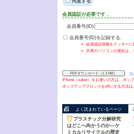
同意する
会員認証が必要です．
会員番号(ID):
会員番号(ID)を記録する.
会員認証情報をクッキーに
共用のパソコンの場合は、
ロ
PDFダウンロード（1.3 MB）
iPhone（safari）をお使いの方は、
ポップアップブロックをoffにする方法は
よく読まれているページ
プラスチック分解研究
はどこへ向かうのか―ケ
ミカルリサイクルの歴史