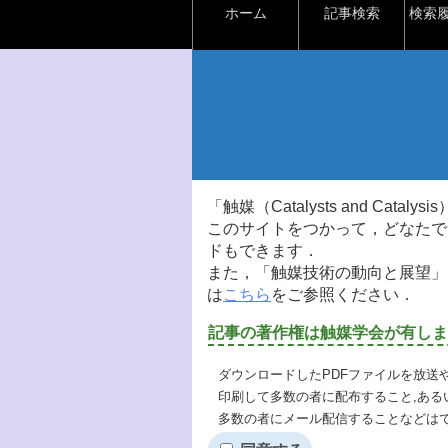
ホーム
記事検索
検索
「触媒（Catalysts and Ca
このサイトをつかって，どなたで
ドもできます．
また，「触媒技術の動向と展望」
は
こちら
をご参照ください．
記事の著作権は触媒学会が有しま
ダウンロードしたPDFファイルを放送
印刷して多数の者に配布すること,ある
多数の者にメール配信することなどは