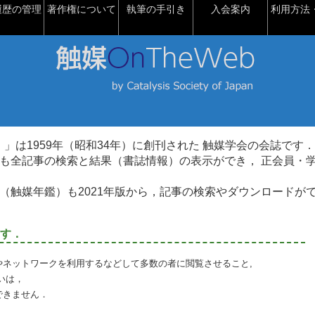
履歴の管理
著作権について
執筆の手引き
入会案内
利用方法・
talysis）」は1959年（昭和34年）に創刊された 触媒学会の会誌です．
も全記事の検索と結果（書誌情報）の表示ができ， 正会員・
（触媒年鑑）も2021年版から，記事の検索やダウンロードが
す．
やネットワークを利用するなどして多数の者に閲覧させること,
いは，
できません．