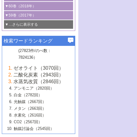
3号 CO
の排出削減および有効活用のた
タリゼーション
2
3号 特殊反応場を利用した触媒的分子変
る非貴金属触媒の研究動向
線を利用した触媒解析技術の最先端
1号 物質移動制御に着目した触媒プロセ
▼60巻（2018年）
4号 格子酸素・格子酸素欠陥を利用した
めの触媒技術
換反応
2号 機能化学品製造に資するクリーンな
ス開発
5号 ゼオライトの合成と応用における研
5号 単原子触媒
触媒反応
1号 固体酸触媒の最新の研究動向
▼59巻（2017年）
触媒的酸化反応
4号 若手による情報発信企画～とびたて
4号 多孔質材料を用いた触媒の新展開
究動向
2号 CO
フリー水素サプライチェーンに
2
6号 参照触媒委員会からのお知らせ
5号 生体触媒によるエネルギー変換反応
2号 二酸化炭素からの有用化学品合成
1号 いたるところに，触媒
▼…さらに表示する
若き触媒の研究者たち～（1）
3号 水処理のための触媒化学
5号 情報学的手法を用いた触媒開発
6号 ヘテロ接合界面
関わる触媒開発動向
B号 第133回触媒討論会（2023年）
6号 窒素とリンの循環のための触媒・機
3号 ナノ粒子・クラスター触媒の最前線
2号 機能性材料の局所構造解析のための
5号 若手による情報発信企画～とびたて
▼58巻（2016年）
4号 光触媒を用いた水分解の最新の研究
6号 カーボンニュートラルに向けた電解
B号 第135回触媒討論会（2025年）
3号 精密高分子合成に関する最近の研究
能性材料
最先端技術
検索ワードランキング
4号 60周年記念企画
若き触媒の研究者たち～（2）
動向
技術
1号 ユニークな構造の高分子を生み出す触
▼57巻（2015年）
動向
B号 第131回触媒討論会（2023年）
3号 無機分離膜材料の開発と触媒反応プ
5号 進化するゼオライト合成技術
6号 石油のノーブル・ユースを志向した
媒技術
(27823件/のべ数：
5号 次世代の触媒プロセスを支えるマイ
B号 第127回触媒討論会（2021年・オン
1号 水素キャリアにかかわる触媒技術の新
4号 バイオマス化成品製造のための触媒
▼56巻（2014年）
ロセスへの適用
触媒技術
7824136）
クロ波
6号 非貴金属系触媒における電気化学的
ライン開催(Zoom)のみ）
2号 リグニンからの化成品製造に向けた触
展開
技術
1号 特殊環境場を利用した材料合成
▼55巻（2013年）
4号 触媒研究における計算科学の利用
酸素還元反応
B号 第129回触媒討論会（2022年・京都
媒技術
6号 メタン転換技術の最新動向
ゼオライト（3070回）
2号 石油精製用触媒の最近の進展
5号 固体触媒による含窒素有機化合物変
2号 光触媒反応機構に関する最新の研究動
1号 高耐久性燃料電池システム用触媒にお
大学：オンライン・対面開催）
▼54巻（2012年）
5号 水素のふるまいを解き明かす最先端
B号 第121回触媒討論会（2018年・東京
3号 触媒研究の最先端～とびたて若き研究
二酸化炭素（2943回）
B号 第125回触媒討論会（2020年・工学
換の最前線
3号 固体酸化物形燃料電池（SOFC）におけ
向
ける新展開
研究
大学）
1号 規則性多孔体の利用技術における最近
▼53巻（2011年）
者たち～（1）
水蒸気改質（2846回）
院大学）
るアノード触媒上での燃料直接改質技術
6号 貴金属使用量低減に向けた自動車排
3号 固体高分子形燃料電池カソード触媒の
2号 リビングラジカル重合の最近の動向
6号 低級アルカンの有効利用のための触
の進歩
アンモニア（2820回）
4号 触媒研究の最先端～とびたて若き研究
1号 金属学から見る合金触媒の新展開
▼52巻（2010年）
ガス浄化触媒の開発
4号 コアシェル構造の制御による触媒機能
開発動向
媒技術
白金（2782回）
3号 天然ガスの化学工業的展開に関する触
2号 第109回触媒討論会
者たち～（2）
2号 第107回触媒討論会
の向上
1号 触媒の劣化対策と長寿命触媒開発
B号 第123回触媒討論会（2019年・大阪
▼51巻（2009年）
4号 人工光合成に向けた近年のアプローチ
光触媒（2667回）
媒技術
B号 第119回触媒討論会（2017年・首都
3号 貴金属低減技術の最新動向
5号 触媒研究の最先端～とびたて若き研究
市立大学）
3号 触媒のその場観察法の進歩（１）
5号 工業触媒およびその周辺技術の最近の
2号 第105回触媒討論会
1号 炭素材料－熱い注目を集める材料－
▼50巻（2008年）
メタン（2663回）
大学東京）
5号 未利用熱エネルギーの有効活用に貢献
4号 貴金属触媒の精密構造制御とその活用
者たち～（3）
4号 貴金属代替技術の最新動向
進歩
水素化（2616回）
4号 触媒のその場観察法の進歩（２）
3号 ナノ構造が拓く新機能
する触媒技術
2号 第103回触媒討論会
1号 触媒化学と学会のこの10年，半世紀，
▼49巻（2007年）
5号 バイオマス化成品製造のための固体触
6号 イオニクス材料と燃料電池・電解合成
5号 光触媒による物質変換反応の新展開
CO2（2567回）
6号 ナノシート
5号 不活性結合の触媒的活性化による有機
そして未来
4号 活性サイトおよびその環境の精密な設
6号 ポリオキソメタレート
3号 環境浄化用光触媒の現状と課題
媒の開発
1号 含フッ素化合物の合成と触媒
▼48巻（2006年）
の最新の研究動向
触媒討論会（2545回）
6号 グラフェン
合成
B号 第115回触媒討論会（2015年・成蹊大
計による触媒の高機能化
2号 第101回触媒討論会
B号 第113回触媒討論会（2014年・ロワジ
4号 水素社会の実現に向けた水素製造・貯
6号 ナノ空間─吸着状態解析から新機能開拓
2号 第99回触媒討論会
B号 第117回触媒討論会（2016年・大阪府
1号 固体酸触媒の最近の進歩
▼47巻（2005年）