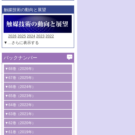
触媒技術の動向と展望
2026
2025
2024
2023
2022
▼…さらに表示する
バックナンバー
▼68巻（2026年）
1号 過酸化水素合成に関する研究動向
▼67巻（2025年）
2号 コンピューター技術により加速する
1号 CO
水素化によるグリーン燃料/グリ
▼66巻（2024年）
2
触媒開発
ーンケミカル製造
1号 低次元ナノ構造を有する触媒材料
▼65巻（2023年）
3号 有機分子変換やCO
資源化のための
2
2号 水素製造のための水分解技術に関す
2号 規制反応場を活用した固体触媒研究
1号 炭素が関わる触媒機能
▼64巻（2022年）
光触媒に関する最近の研究
る最近の研究
の新展開
2号 プラスチックケミカルリサイクルの
1号 合成ガス製造とCOを用いるケミカル
▼63巻（2021年）
B号 第137回触媒討論会（2026年）
3号 オレフィン系樹脂の精密合成に関す
3号 未踏分子変換を目指した酸化触媒プ
ための触媒技術
ズ合成の最新動向
1号 金触媒の新展開
▼62巻（2020年）
る最新技術
ロセスの最前線
3号 非酸化物系金属化合物を基盤とした
2号 化学品合成のための合金触媒開発
2号 ペロブスカイト
1号 触媒設計を拓く欠陥構造のキャラク
▼61巻（2019年）
4号 アルコール類の効率的変換を実現す
4号 シンクロトロン放射光および中性子
触媒材料の開発