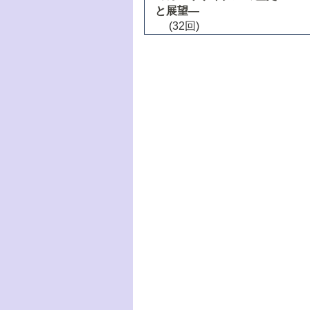
と展望―
(32回)