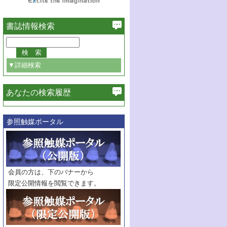
書誌情報検索
▼詳細検索
あなたの検索履歴
必ず含む
参照触媒ポータル
巻・号指定
巻
号
範囲指定
巻
号～
巻
会員の方は、下のバナーから
号
限定公開情報を閲覧できます。
触媒年鑑
年度
記事種別
マーク：
マークあり