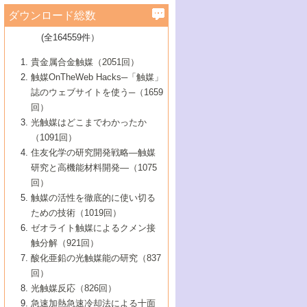
学）
7号 水素を利用する化成品合成の新潮流
6号 新しい固体酸触媒技術
5号 触媒を有効に使うための技術
ールホテル豊橋）
蔵技術の進歩
まで─
3号 メソポーラス物質の新展開
立大学）
3号 実用的ファインケミカル合成プロセス
ダウンロード総数
2号 第97回触媒討論会
1号 最近の触媒担体とその効果
▼46巻（2004年）
7号 ゼオライト合成における最近の進歩
6号 第106回触媒討論会
5号 CO
が関わる触媒・材料
B号 第111回触媒討論会（2013年・関西大
4号 錯体を利用したユニークな表面構造の
を実現する触媒
2
3号 リビング重合触媒の最近の展開
2号 第95回触媒討論会
(全164559件）
1号 部分酸化反応触媒の最前線
▼45巻（2003年）
学）
構築と機能
7号 有機分子触媒による精密有機合成
4号 バイオマス活用のための技術開発
6号 第104回触媒討論会
4号 今後の液体燃料を支える触媒技術
3号 化成品を合成するゼオライト触媒
2号 第93回触媒討論会
1号 なぜこの触媒が良いのか？
▼44巻（2002年）
貴金属合金触媒（2051回）
5号 若手会員による触媒研究の未来展望1：
8号 高機能化ポリオレフィンに向けた重合
5号 こんな物質，あんな物質―新たな触媒
7号 持続可能社会実現のための触媒および
5号 水素製造・貯蔵のための触媒技術の新
4号 水分解用光触媒材料
3号 特殊エネルギー場の触媒反応
触媒OnTheWeb Hacks─「触媒」
企業編
2号 第91回触媒討論会
触媒の最近の進展
1号 高次制御された触媒の化学
▼43巻（2001年）
の可能性―
触媒関連技術
しい展開
誌のウェブサイトを使う─（1659
5号 時間分解分光の進歩と応用
4号 生体内における金属の触媒作用
6号 第102回触媒討論会
3号 最近の自動車排ガス処理技術
2号 第89回触媒討論会
1号 グリーンケミストリーと触媒
▼42巻（2000年）
6号 第100回触媒討論会
8号 未来を拓く金属錯体
回）
6号 第98回触媒討論会
6号 第96回触媒討論会
5号 ファインケミカルズの展開に寄与する
7号 触媒・化学反応における計算化学の進
4号 触媒研究の現状と将来─第90回触媒討論
3号 触媒を利用した電気化学の新展開
2号 第87回触媒討論会特集号
1号 触媒反応工学の明日を拓く
▼41巻（1999年）
7号 『結晶の化学』を活かした触媒研究
光触媒はどこまでわかったか
7号 基礎化学品製造の触媒技術
触媒
歩
会Aから
7号 未来型金属錯体触媒開発への展望
4号 ナノ材料の調製と機能化
（1091回）
3号 生体触媒とバイオプロセス
2号 第85回触媒討論会
8号 イオン液体の応用
1号 孔、穴、あな?-特異な空間とその利用-
▼40巻（1998年）
8号 多機能型リアクター
6号 第94回触媒討論会
8号 若手研究者による触媒研究の未来展望
5号 基礎化学品製造の触媒技術
8号 超臨界流体を用いた化学プロセスの新
住友化学の研究開発戦略―触媒
5号 こんな触媒が欲しい
4号 水素製造・利用の触媒化学
3号 反応ダイナミクス
2号 第83回触媒討論会
1号 創立40周年記念・触媒化学この10年の
▼39巻（1997年）
2：大学・研究所編
展開
研究と高機能材料開発―（1075
7号 サブナノレベルでみた新しい表面現象
6号 第92回触媒討論会
6号 第90回触媒討論会
5号 触媒研究における新しい切り口：コン
進展と21世紀への提言/創立40周年記念・触
4号 超臨界流体の触媒反応への応用
3号 均一系触媒反応最前線
1号 均一系と不均一系触媒反応-その特徴と
回）
▼38巻（1996年）
8号 オレフィン重合触媒の新たな展
7号 基礎化学品製造の触媒技術
ビナトリアルケミストリー
媒学会この10年の歩みとこれから/創立40周
7号 触媒研究と学術雑誌/情報
5号 触媒のおもしろさをどのように伝える
接点
触媒の活性を徹底的に使い切る
4号 実用炭素材料の新展開
1号 触媒の構造と触媒作用/C1化学を中心と
▼37巻（1995年）
年記念・記録は語る
8号 資源の循環と触媒技術
6号 第88回触媒討論会特集号
か
ための技術（1019回）
8号 若い世代からみた触媒化学の現状と未
2号 第79回触媒討論会
5号 研究の方法論を考える
する21世紀への触媒
1号 ファインケミカルズと固体触媒
▼36巻（1994年）
2号 第81回触媒討論会
ゼオライト触媒によるクメン接
来
7号 企業における触媒研究のブレークスル
6号 第86回触媒討論会
3号 最新NO除去触媒の実用化研究
6号 第84回触媒討論会
2号 第77回触媒討論会
2号 第75回触媒討論会
触分解（921回）
1号 電気化学と触媒
▼35巻（1993年）
ー
3号 計算機触媒化学へのさそい
7号 水素化精製触媒の新しい展開
4号 新しい反応場を目指した触媒調製
7号 機能性金属材料と触媒
3号 オリンピックメダル:金・銀・銅はどん
酸化亜鉛の光触媒能の研究（837
3号 希土類を利用した触媒
2号 第73回触媒討論会
8号 この材料を触媒として使ってみません
4号 触媒劣化の制御と予測
1号 工業触媒開発マニュアル―探索から工
▼34巻（1992年）
8号 新しい反応性と機能性を目指した金属
な触媒作用を示すか
回）
5号 反応・分離技術の新しい展開
8号 触媒研究へのNMRの応用と展望
か？
業化まで
4号 触媒とリサイクル
3号 C4化学の展開
5号 最新の実用プロセスと触媒
クラスタ-化学
1号 インパクトを与えたこの研究
▼33巻（1991年）
光触媒反応（826回）
4号 触媒作用における機能の複合化
6号 第80回触媒討論会
2号 第71回触媒討論会
5号 エネルギー変換触媒
4号 《通常号》
6号 第82回触媒討論会
急速加熱急速冷却法による十面
2号 第69回触媒討論会
1号 触媒プロセス開発マニュアル―探索か
▼32巻（1990年）