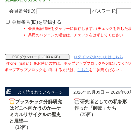
会員番号(ID):
パスワード:
会員番号(ID)を記録する.
会員認証情報をクッキーに保存します.（チェックを外した
共用のパソコンの場合は、チェックをはずしてください．
ログインできない方はこちら
PDFダウンロード（103.4 KB）
iPhone（safari）をお使いの方は、ポップアップブロックをoffにしてく
ポップアップブロックをoffにする方法は、
こちら
をご参照ください．
よく読まれているページ
2026年05月09日 ～ 2026年08
プラスチック分解研究
研究者としての私を形
はどこへ向かうのか―ケ
作った「師匠」たち
ミカルリサイクルの歴史
(25回)
と展望―
(32回)