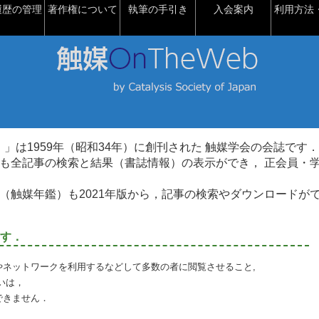
履歴の管理
著作権について
執筆の手引き
入会案内
利用方法・
talysis）」は1959年（昭和34年）に創刊された 触媒学会の会誌です．
も全記事の検索と結果（書誌情報）の表示ができ， 正会員・
（触媒年鑑）も2021年版から，記事の検索やダウンロードが
す．
やネットワークを利用するなどして多数の者に閲覧させること,
いは，
できません．