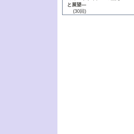
と展望―
(30回)