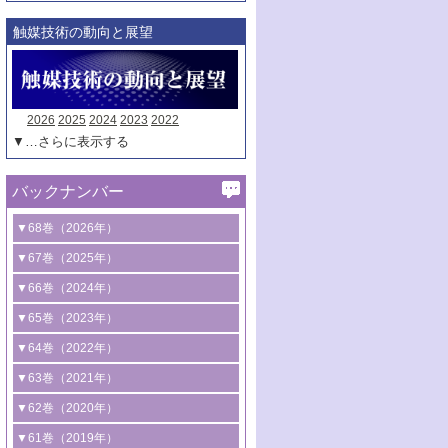
触媒技術の動向と展望
2026
2025
2024
2023
2022
▼…さらに表示する
バックナンバー
▼68巻（2026年）
1号 過酸化水素合成に関する研究動向
▼67巻（2025年）
2号 コンピューター技術により加速する
1号 CO
水素化によるグリーン燃料/グリ
▼66巻（2024年）
2
触媒開発
ーンケミカル製造
1号 低次元ナノ構造を有する触媒材料
▼65巻（2023年）
3号 有機分子変換やCO
資源化のための
2
2号 水素製造のための水分解技術に関す
2号 規制反応場を活用した固体触媒研究
1号 炭素が関わる触媒機能
▼64巻（2022年）
光触媒に関する最近の研究
る最近の研究
の新展開
2号 プラスチックケミカルリサイクルの
1号 合成ガス製造とCOを用いるケミカル
▼63巻（2021年）
B号 第137回触媒討論会（2026年）
3号 オレフィン系樹脂の精密合成に関す
3号 未踏分子変換を目指した酸化触媒プ
ための触媒技術
ズ合成の最新動向
1号 金触媒の新展開
▼62巻（2020年）
る最新技術
ロセスの最前線
3号 非酸化物系金属化合物を基盤とした
2号 化学品合成のための合金触媒開発
2号 ペロブスカイト
1号 触媒設計を拓く欠陥構造のキャラク
▼61巻（2019年）
4号 アルコール類の効率的変換を実現す
4号 シンクロトロン放射光および中性子
触媒材料の開発