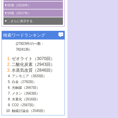
3号 CO
の排出削減および有効活用のた
タリゼーション
2
3号 特殊反応場を利用した触媒的分子変
る非貴金属触媒の研究動向
線を利用した触媒解析技術の最先端
1号 物質移動制御に着目した触媒プロセ
▼60巻（2018年）
4号 格子酸素・格子酸素欠陥を利用した
めの触媒技術
換反応
2号 機能化学品製造に資するクリーンな
ス開発
5号 ゼオライトの合成と応用における研
5号 単原子触媒
触媒反応
1号 固体酸触媒の最新の研究動向
▼59巻（2017年）
触媒的酸化反応
4号 若手による情報発信企画～とびたて
4号 多孔質材料を用いた触媒の新展開
究動向
2号 CO
フリー水素サプライチェーンに
2
6号 参照触媒委員会からのお知らせ
5号 生体触媒によるエネルギー変換反応
2号 二酸化炭素からの有用化学品合成
1号 いたるところに，触媒
▼…さらに表示する
若き触媒の研究者たち～（1）
3号 水処理のための触媒化学
5号 情報学的手法を用いた触媒開発
6号 ヘテロ接合界面
関わる触媒開発動向
B号 第133回触媒討論会（2023年）
6号 窒素とリンの循環のための触媒・機
3号 ナノ粒子・クラスター触媒の最前線
2号 機能性材料の局所構造解析のための
5号 若手による情報発信企画～とびたて
▼58巻（2016年）
4号 光触媒を用いた水分解の最新の研究
6号 カーボンニュートラルに向けた電解
B号 第135回触媒討論会（2025年）
3号 精密高分子合成に関する最近の研究
能性材料
最先端技術
検索ワードランキング
4号 60周年記念企画
若き触媒の研究者たち～（2）
動向
技術
1号 ユニークな構造の高分子を生み出す触
▼57巻（2015年）
動向
B号 第131回触媒討論会（2023年）
3号 無機分離膜材料の開発と触媒反応プ
5号 進化するゼオライト合成技術
6号 石油のノーブル・ユースを志向した
媒技術
(27823件/のべ数：
5号 次世代の触媒プロセスを支えるマイ
B号 第127回触媒討論会（2021年・オン
1号 水素キャリアにかかわる触媒技術の新
4号 バイオマス化成品製造のための触媒
▼56巻（2014年）
ロセスへの適用
触媒技術
7824136）
クロ波
6号 非貴金属系触媒における電気化学的
ライン開催(Zoom)のみ）
2号 リグニンからの化成品製造に向けた触
展開
技術
1号 特殊環境場を利用した材料合成
▼55巻（2013年）
4号 触媒研究における計算科学の利用
酸素還元反応
B号 第129回触媒討論会（2022年・京都
媒技術
6号 メタン転換技術の最新動向
ゼオライト（3070回）
2号 石油精製用触媒の最近の進展
5号 固体触媒による含窒素有機化合物変
2号 光触媒反応機構に関する最新の研究動
1号 高耐久性燃料電池システム用触媒にお
大学：オンライン・対面開催）
▼54巻（2012年）
5号 水素のふるまいを解き明かす最先端
B号 第121回触媒討論会（2018年・東京
3号 触媒研究の最先端～とびたて若き研究
二酸化炭素（2943回）
B号 第125回触媒討論会（2020年・工学
換の最前線
3号 固体酸化物形燃料電池（SOFC）におけ
向
ける新展開
研究
大学）
1号 規則性多孔体の利用技術における最近
▼53巻（2011年）
者たち～（1）
水蒸気改質（2846回）
院大学）
るアノード触媒上での燃料直接改質技術
6号 貴金属使用量低減に向けた自動車排
3号 固体高分子形燃料電池カソード触媒の
2号 リビングラジカル重合の最近の動向
6号 低級アルカンの有効利用のための触
の進歩
アンモニア（2820回）
4号 触媒研究の最先端～とびたて若き研究
1号 金属学から見る合金触媒の新展開
▼52巻（2010年）
ガス浄化触媒の開発
4号 コアシェル構造の制御による触媒機能
開発動向
媒技術
白金（2782回）
3号 天然ガスの化学工業的展開に関する触
2号 第109回触媒討論会
者たち～（2）
2号 第107回触媒討論会
の向上
1号 触媒の劣化対策と長寿命触媒開発
B号 第123回触媒討論会（2019年・大阪
▼51巻（2009年）
4号 人工光合成に向けた近年のアプローチ
光触媒（2667回）
媒技術
B号 第119回触媒討論会（2017年・首都
3号 貴金属低減技術の最新動向
5号 触媒研究の最先端～とびたて若き研究
市立大学）
3号 触媒のその場観察法の進歩（１）
5号 工業触媒およびその周辺技術の最近の
2号 第105回触媒討論会
1号 炭素材料－熱い注目を集める材料－
▼50巻（2008年）
メタン（2663回）
大学東京）
5号 未利用熱エネルギーの有効活用に貢献
4号 貴金属触媒の精密構造制御とその活用
者たち～（3）
4号 貴金属代替技術の最新動向
進歩
水素化（2616回）
4号 触媒のその場観察法の進歩（２）
3号 ナノ構造が拓く新機能
する触媒技術
2号 第103回触媒討論会
1号 触媒化学と学会のこの10年，半世紀，
▼49巻（2007年）
5号 バイオマス化成品製造のための固体触
6号 イオニクス材料と燃料電池・電解合成
5号 光触媒による物質変換反応の新展開
CO2（2567回）
6号 ナノシート
5号 不活性結合の触媒的活性化による有機
そして未来
4号 活性サイトおよびその環境の精密な設
6号 ポリオキソメタレート
3号 環境浄化用光触媒の現状と課題
媒の開発
1号 含フッ素化合物の合成と触媒
▼48巻（2006年）
の最新の研究動向
触媒討論会（2545回）
6号 グラフェン
合成
B号 第115回触媒討論会（2015年・成蹊大
計による触媒の高機能化
2号 第101回触媒討論会
B号 第113回触媒討論会（2014年・ロワジ
4号 水素社会の実現に向けた水素製造・貯
6号 ナノ空間─吸着状態解析から新機能開拓
2号 第99回触媒討論会
B号 第117回触媒討論会（2016年・大阪府
1号 固体酸触媒の最近の進歩
▼47巻（2005年）