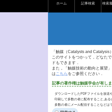
ホーム
記事検索
検索
「触媒（Catalysts and Ca
このサイトをつかって，どなたで
ドもできます．
また，「触媒技術の動向と展望」
は
こちら
をご参照ください．
記事の著作権は触媒学会が有しま
ダウンロードしたPDFファイルを放送
印刷して多数の者に配布すること,ある
多数の者にメール配信することなどは