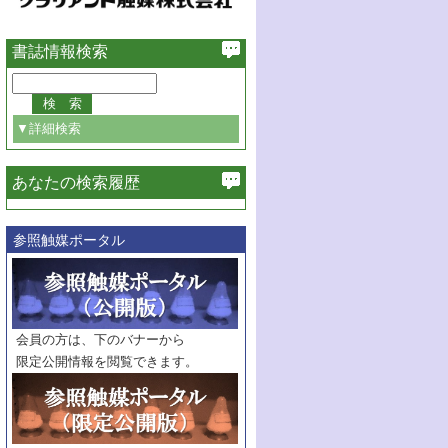
書誌情報検索
▼詳細検索
あなたの検索履歴
必ず含む
参照触媒ポータル
巻・号指定
巻
号
範囲指定
巻
号～
巻
会員の方は、下のバナーから
号
限定公開情報を閲覧できます。
触媒年鑑
年度
記事種別
マーク：
マークあり