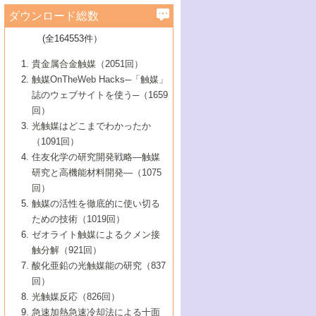
学）
7号 水素を利用する化成品合成の新潮流
6号 新しい固体酸触媒技術
5号 触媒を有効に使うための技術
ールホテル豊橋）
蔵技術の進歩
まで─
3号 メソポーラス物質の新展開
立大学）
3号 実用的ファインケミカル合成プロセス
ダウンロード総数
2号 第97回触媒討論会
1号 最近の触媒担体とその効果
▼46巻（2004年）
7号 ゼオライト合成における最近の進歩
6号 第106回触媒討論会
5号 CO
が関わる触媒・材料
B号 第111回触媒討論会（2013年・関西大
4号 錯体を利用したユニークな表面構造の
を実現する触媒
2
3号 リビング重合触媒の最近の展開
2号 第95回触媒討論会
(全164553件）
1号 部分酸化反応触媒の最前線
▼45巻（2003年）
学）
構築と機能
7号 有機分子触媒による精密有機合成
4号 バイオマス活用のための技術開発
6号 第104回触媒討論会
4号 今後の液体燃料を支える触媒技術
3号 化成品を合成するゼオライト触媒
2号 第93回触媒討論会
1号 なぜこの触媒が良いのか？
▼44巻（2002年）
貴金属合金触媒（2051回）
5号 若手会員による触媒研究の未来展望1：
8号 高機能化ポリオレフィンに向けた重合
5号 こんな物質，あんな物質―新たな触媒
7号 持続可能社会実現のための触媒および
5号 水素製造・貯蔵のための触媒技術の新
4号 水分解用光触媒材料
3号 特殊エネルギー場の触媒反応
触媒OnTheWeb Hacks─「触媒」
企業編
2号 第91回触媒討論会
触媒の最近の進展
1号 高次制御された触媒の化学
▼43巻（2001年）
の可能性―
触媒関連技術
しい展開
誌のウェブサイトを使う─（1659
5号 時間分解分光の進歩と応用
4号 生体内における金属の触媒作用
6号 第102回触媒討論会
3号 最近の自動車排ガス処理技術
2号 第89回触媒討論会
1号 グリーンケミストリーと触媒
▼42巻（2000年）
6号 第100回触媒討論会
8号 未来を拓く金属錯体
回）
6号 第98回触媒討論会
6号 第96回触媒討論会
5号 ファインケミカルズの展開に寄与する
7号 触媒・化学反応における計算化学の進
4号 触媒研究の現状と将来─第90回触媒討論
3号 触媒を利用した電気化学の新展開
2号 第87回触媒討論会特集号
1号 触媒反応工学の明日を拓く
▼41巻（1999年）
7号 『結晶の化学』を活かした触媒研究
光触媒はどこまでわかったか
7号 基礎化学品製造の触媒技術
触媒
歩
会Aから
7号 未来型金属錯体触媒開発への展望
4号 ナノ材料の調製と機能化
（1091回）
3号 生体触媒とバイオプロセス
2号 第85回触媒討論会
8号 イオン液体の応用
1号 孔、穴、あな?-特異な空間とその利用-
▼40巻（1998年）
8号 多機能型リアクター
6号 第94回触媒討論会
8号 若手研究者による触媒研究の未来展望
5号 基礎化学品製造の触媒技術
8号 超臨界流体を用いた化学プロセスの新
住友化学の研究開発戦略―触媒
5号 こんな触媒が欲しい
4号 水素製造・利用の触媒化学
3号 反応ダイナミクス
2号 第83回触媒討論会
1号 創立40周年記念・触媒化学この10年の
▼39巻（1997年）
2：大学・研究所編
展開
研究と高機能材料開発―（1075
7号 サブナノレベルでみた新しい表面現象
6号 第92回触媒討論会
6号 第90回触媒討論会
5号 触媒研究における新しい切り口：コン
進展と21世紀への提言/創立40周年記念・触
4号 超臨界流体の触媒反応への応用
3号 均一系触媒反応最前線
1号 均一系と不均一系触媒反応-その特徴と
回）
▼38巻（1996年）
8号 オレフィン重合触媒の新たな展
7号 基礎化学品製造の触媒技術
ビナトリアルケミストリー
媒学会この10年の歩みとこれから/創立40周
7号 触媒研究と学術雑誌/情報
5号 触媒のおもしろさをどのように伝える
接点
触媒の活性を徹底的に使い切る
4号 実用炭素材料の新展開
1号 触媒の構造と触媒作用/C1化学を中心と
▼37巻（1995年）
年記念・記録は語る
8号 資源の循環と触媒技術
6号 第88回触媒討論会特集号
か
ための技術（1019回）
8号 若い世代からみた触媒化学の現状と未
2号 第79回触媒討論会
5号 研究の方法論を考える
する21世紀への触媒
1号 ファインケミカルズと固体触媒
▼36巻（1994年）
2号 第81回触媒討論会
ゼオライト触媒によるクメン接
来
7号 企業における触媒研究のブレークスル
6号 第86回触媒討論会
3号 最新NO除去触媒の実用化研究
6号 第84回触媒討論会
2号 第77回触媒討論会
2号 第75回触媒討論会
触分解（921回）
1号 電気化学と触媒
▼35巻（1993年）
ー
3号 計算機触媒化学へのさそい
7号 水素化精製触媒の新しい展開
4号 新しい反応場を目指した触媒調製
7号 機能性金属材料と触媒
3号 オリンピックメダル:金・銀・銅はどん
酸化亜鉛の光触媒能の研究（837
3号 希土類を利用した触媒
2号 第73回触媒討論会
8号 この材料を触媒として使ってみません
4号 触媒劣化の制御と予測
1号 工業触媒開発マニュアル―探索から工
▼34巻（1992年）
8号 新しい反応性と機能性を目指した金属
な触媒作用を示すか
回）
5号 反応・分離技術の新しい展開
8号 触媒研究へのNMRの応用と展望
か？
業化まで
4号 触媒とリサイクル
3号 C4化学の展開
5号 最新の実用プロセスと触媒
クラスタ-化学
1号 インパクトを与えたこの研究
▼33巻（1991年）
光触媒反応（826回）
4号 触媒作用における機能の複合化
6号 第80回触媒討論会
2号 第71回触媒討論会
5号 エネルギー変換触媒
4号 《通常号》
6号 第82回触媒討論会
急速加熱急速冷却法による十面
2号 第69回触媒討論会
1号 触媒プロセス開発マニュアル―探索か
▼32巻（1990年）