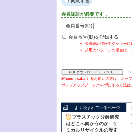
同意する
会員認証が必要です．
会員番号(ID):
会員番号(ID)を記録する.
会員認証情報をクッキーに
共用のパソコンの場合は、
ロ
PDFダウンロード（1.2 MB）
iPhone（safari）をお使いの方は、
ポップアップブロックをoffにする方法は
よく読まれているページ
プラスチック分解研究
はどこへ向かうのか―ケ
ミカルリサイクルの歴史