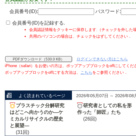
会員番号(ID):
パスワード:
会員番号(ID)を記録する.
会員認証情報をクッキーに保存します.（チェックを外した
共用のパソコンの場合は、チェックをはずしてください．
ログインできない方はこちら
PDFダウンロード（530.0 KB）
iPhone（safari）をお使いの方は、ポップアップブロックをoffにしてく
ポップアップブロックをoffにする方法は、
こちら
をご参照ください．
よく読まれているページ
2026年05月07日 ～ 2026年08
プラスチック分解研究
研究者としての私を形
はどこへ向かうのか―ケ
作った「師匠」たち
ミカルリサイクルの歴史
(26回)
と展望―
(31回)