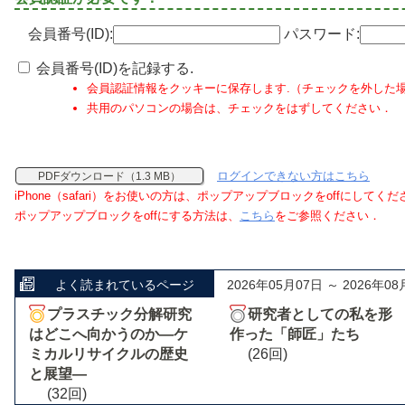
会員番号(ID):
パスワード:
会員番号(ID)を記録する.
会員認証情報をクッキーに保存します.（チェックを外した
共用のパソコンの場合は、チェックをはずしてください．
ログインできない方はこちら
PDFダウンロード（1.3 MB）
iPhone（safari）をお使いの方は、ポップアップブロックをoffにしてく
ポップアップブロックをoffにする方法は、
こちら
をご参照ください．
よく読まれているページ
2026年05月07日 ～ 2026年08
プラスチック分解研究
研究者としての私を形
はどこへ向かうのか―ケ
作った「師匠」たち
ミカルリサイクルの歴史
(26回)
と展望―
(32回)