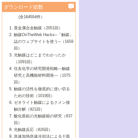
学）
7号 水素を利用する化成品合成の新潮流
6号 新しい固体酸触媒技術
5号 触媒を有効に使うための技術
ールホテル豊橋）
蔵技術の進歩
まで─
3号 メソポーラス物質の新展開
立大学）
3号 実用的ファインケミカル合成プロセス
ダウンロード総数
2号 第97回触媒討論会
1号 最近の触媒担体とその効果
▼46巻（2004年）
7号 ゼオライト合成における最近の進歩
6号 第106回触媒討論会
5号 CO
が関わる触媒・材料
B号 第111回触媒討論会（2013年・関西大
4号 錯体を利用したユニークな表面構造の
を実現する触媒
2
3号 リビング重合触媒の最近の展開
2号 第95回触媒討論会
(全164554件）
1号 部分酸化反応触媒の最前線
▼45巻（2003年）
学）
構築と機能
7号 有機分子触媒による精密有機合成
4号 バイオマス活用のための技術開発
6号 第104回触媒討論会
4号 今後の液体燃料を支える触媒技術
3号 化成品を合成するゼオライト触媒
2号 第93回触媒討論会
1号 なぜこの触媒が良いのか？
▼44巻（2002年）
貴金属合金触媒（2051回）
5号 若手会員による触媒研究の未来展望1：
8号 高機能化ポリオレフィンに向けた重合
5号 こんな物質，あんな物質―新たな触媒
7号 持続可能社会実現のための触媒および
5号 水素製造・貯蔵のための触媒技術の新
4号 水分解用光触媒材料
3号 特殊エネルギー場の触媒反応
触媒OnTheWeb Hacks─「触媒」
企業編
2号 第91回触媒討論会
触媒の最近の進展
1号 高次制御された触媒の化学
▼43巻（2001年）
の可能性―
触媒関連技術
しい展開
誌のウェブサイトを使う─（1659
5号 時間分解分光の進歩と応用
4号 生体内における金属の触媒作用
6号 第102回触媒討論会
3号 最近の自動車排ガス処理技術
2号 第89回触媒討論会
1号 グリーンケミストリーと触媒
▼42巻（2000年）
6号 第100回触媒討論会
8号 未来を拓く金属錯体
回）
6号 第98回触媒討論会
6号 第96回触媒討論会
5号 ファインケミカルズの展開に寄与する
7号 触媒・化学反応における計算化学の進
4号 触媒研究の現状と将来─第90回触媒討論
3号 触媒を利用した電気化学の新展開
2号 第87回触媒討論会特集号
1号 触媒反応工学の明日を拓く
▼41巻（1999年）
7号 『結晶の化学』を活かした触媒研究
光触媒はどこまでわかったか
7号 基礎化学品製造の触媒技術
触媒
歩
会Aから
7号 未来型金属錯体触媒開発への展望
4号 ナノ材料の調製と機能化
（1091回）
3号 生体触媒とバイオプロセス
2号 第85回触媒討論会
8号 イオン液体の応用
1号 孔、穴、あな?-特異な空間とその利用-
▼40巻（1998年）
8号 多機能型リアクター
6号 第94回触媒討論会
8号 若手研究者による触媒研究の未来展望
5号 基礎化学品製造の触媒技術
8号 超臨界流体を用いた化学プロセスの新
住友化学の研究開発戦略―触媒
5号 こんな触媒が欲しい
4号 水素製造・利用の触媒化学
3号 反応ダイナミクス
2号 第83回触媒討論会
1号 創立40周年記念・触媒化学この10年の
▼39巻（1997年）
2：大学・研究所編
展開
研究と高機能材料開発―（1075
7号 サブナノレベルでみた新しい表面現象
6号 第92回触媒討論会
6号 第90回触媒討論会
5号 触媒研究における新しい切り口：コン
進展と21世紀への提言/創立40周年記念・触
4号 超臨界流体の触媒反応への応用
3号 均一系触媒反応最前線
1号 均一系と不均一系触媒反応-その特徴と
回）
▼38巻（1996年）
8号 オレフィン重合触媒の新たな展
7号 基礎化学品製造の触媒技術
ビナトリアルケミストリー
媒学会この10年の歩みとこれから/創立40周
7号 触媒研究と学術雑誌/情報
5号 触媒のおもしろさをどのように伝える
接点
触媒の活性を徹底的に使い切る
4号 実用炭素材料の新展開
1号 触媒の構造と触媒作用/C1化学を中心と
▼37巻（1995年）
年記念・記録は語る
8号 資源の循環と触媒技術
6号 第88回触媒討論会特集号
か
ための技術（1019回）
8号 若い世代からみた触媒化学の現状と未
2号 第79回触媒討論会
5号 研究の方法論を考える
する21世紀への触媒
1号 ファインケミカルズと固体触媒
▼36巻（1994年）
2号 第81回触媒討論会
ゼオライト触媒によるクメン接
来
7号 企業における触媒研究のブレークスル
6号 第86回触媒討論会
3号 最新NO除去触媒の実用化研究
6号 第84回触媒討論会
2号 第77回触媒討論会
2号 第75回触媒討論会
触分解（921回）
1号 電気化学と触媒
▼35巻（1993年）
ー
3号 計算機触媒化学へのさそい
7号 水素化精製触媒の新しい展開
4号 新しい反応場を目指した触媒調製
7号 機能性金属材料と触媒
3号 オリンピックメダル:金・銀・銅はどん
酸化亜鉛の光触媒能の研究（837
3号 希土類を利用した触媒
2号 第73回触媒討論会
8号 この材料を触媒として使ってみません
4号 触媒劣化の制御と予測
1号 工業触媒開発マニュアル―探索から工
▼34巻（1992年）
8号 新しい反応性と機能性を目指した金属
な触媒作用を示すか
回）
5号 反応・分離技術の新しい展開
8号 触媒研究へのNMRの応用と展望
か？
業化まで
4号 触媒とリサイクル
3号 C4化学の展開
5号 最新の実用プロセスと触媒
クラスタ-化学
1号 インパクトを与えたこの研究
▼33巻（1991年）
光触媒反応（826回）
4号 触媒作用における機能の複合化
6号 第80回触媒討論会
2号 第71回触媒討論会
5号 エネルギー変換触媒
4号 《通常号》
6号 第82回触媒討論会
急速加熱急速冷却法による十面
2号 第69回触媒討論会
1号 触媒プロセス開発マニュアル―探索か
▼32巻（1990年）