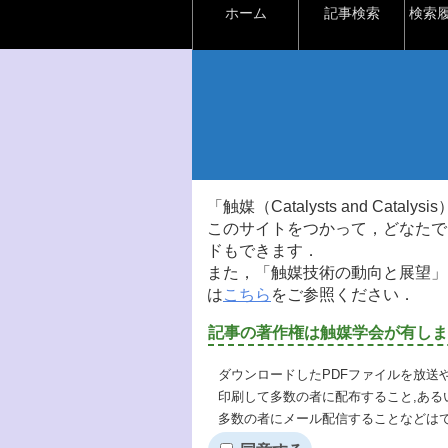
ホーム
記事検索
検索
「触媒（Catalysts and Ca
このサイトをつかって，どなたで
ドもできます．
また，「触媒技術の動向と展望」
は
こちら
をご参照ください．
記事の著作権は触媒学会が有しま
ダウンロードしたPDFファイルを放送
印刷して多数の者に配布すること,ある
多数の者にメール配信することなどは