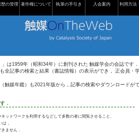
履歴の管理
著作権について
執筆の手引き
入会案内
利用方法・
talysis）」は1959年（昭和34年）に創刊された 触媒学会の会誌です．
も全記事の検索と結果（書誌情報）の表示ができ， 正会員・
（触媒年鑑）も2021年版から，記事の検索やダウンロードが
す．
やネットワークを利用するなどして多数の者に閲覧させること,
いは，
できません．