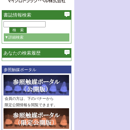
書誌情報検索
▼詳細検索
あなたの検索履歴
必ず含む
参照触媒ポータル
巻・号指定
巻
号
範囲指定
巻
号～
巻
会員の方は、下のバナーから
号
限定公開情報を閲覧できます。
触媒年鑑
年度
記事種別
マーク：
マークあり