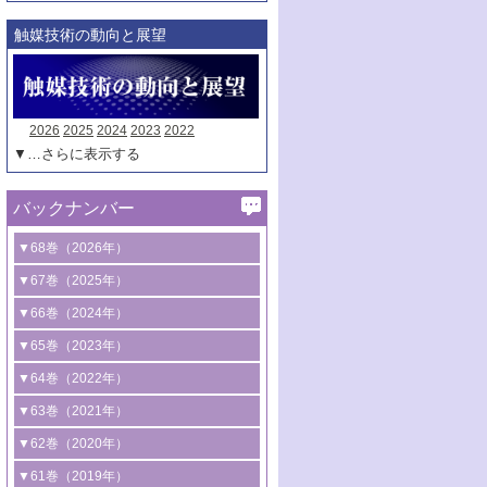
触媒技術の動向と展望
2026
2025
2024
2023
2022
▼…さらに表示する
バックナンバー
▼68巻（2026年）
1号 過酸化水素合成に関する研究動向
▼67巻（2025年）
2号 コンピューター技術により加速する
1号 CO
水素化によるグリーン燃料/グリ
▼66巻（2024年）
2
触媒開発
ーンケミカル製造
1号 低次元ナノ構造を有する触媒材料
▼65巻（2023年）
3号 有機分子変換やCO
資源化のための
2
2号 水素製造のための水分解技術に関す
2号 規制反応場を活用した固体触媒研究
1号 炭素が関わる触媒機能
▼64巻（2022年）
光触媒に関する最近の研究
る最近の研究
の新展開
2号 プラスチックケミカルリサイクルの
1号 合成ガス製造とCOを用いるケミカル
▼63巻（2021年）
B号 第137回触媒討論会（2026年）
3号 オレフィン系樹脂の精密合成に関す
3号 未踏分子変換を目指した酸化触媒プ
ための触媒技術
ズ合成の最新動向
1号 金触媒の新展開
▼62巻（2020年）
る最新技術
ロセスの最前線
3号 非酸化物系金属化合物を基盤とした
2号 化学品合成のための合金触媒開発
2号 ペロブスカイト
1号 触媒設計を拓く欠陥構造のキャラク
▼61巻（2019年）
4号 アルコール類の効率的変換を実現す
4号 シンクロトロン放射光および中性子
触媒材料の開発