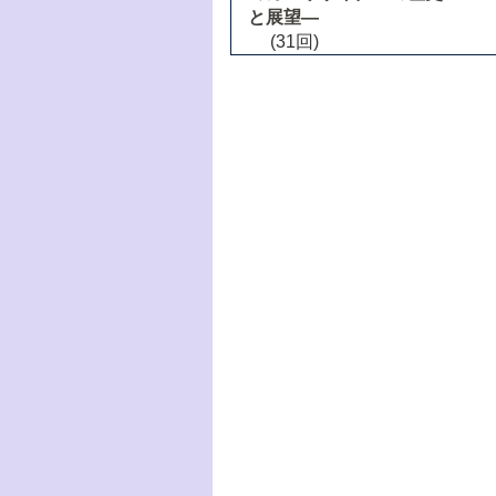
と展望―
(31回)