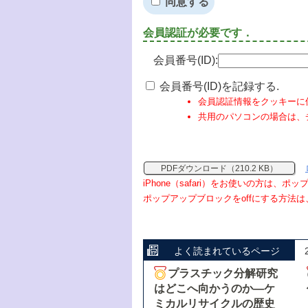
同意する
会員認証が必要です．
会員番号(ID):
会員番号(ID)を記録する.
会員認証情報をクッキーに
共用のパソコンの場合は、
PDFダウンロード（210.2 KB）
iPhone（safari）をお使いの方は、
ポップアップブロックをoffにする方法は
よく読まれているページ
プラスチック分解研究
はどこへ向かうのか―ケ
ミカルリサイクルの歴史