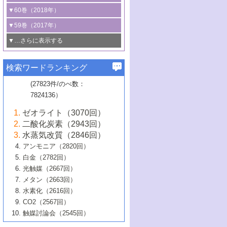
3号 CO
の排出削減および有効活用のた
タリゼーション
2
3号 特殊反応場を利用した触媒的分子変
る非貴金属触媒の研究動向
線を利用した触媒解析技術の最先端
1号 物質移動制御に着目した触媒プロセ
▼60巻（2018年）
4号 格子酸素・格子酸素欠陥を利用した
めの触媒技術
換反応
2号 機能化学品製造に資するクリーンな
ス開発
5号 ゼオライトの合成と応用における研
5号 単原子触媒
触媒反応
1号 固体酸触媒の最新の研究動向
▼59巻（2017年）
触媒的酸化反応
4号 若手による情報発信企画～とびたて
4号 多孔質材料を用いた触媒の新展開
究動向
2号 CO
フリー水素サプライチェーンに
2
6号 参照触媒委員会からのお知らせ
5号 生体触媒によるエネルギー変換反応
2号 二酸化炭素からの有用化学品合成
1号 いたるところに，触媒
▼…さらに表示する
若き触媒の研究者たち～（1）
3号 水処理のための触媒化学
5号 情報学的手法を用いた触媒開発
6号 ヘテロ接合界面
関わる触媒開発動向
B号 第133回触媒討論会（2023年）
6号 窒素とリンの循環のための触媒・機
3号 ナノ粒子・クラスター触媒の最前線
2号 機能性材料の局所構造解析のための
5号 若手による情報発信企画～とびたて
▼58巻（2016年）
4号 光触媒を用いた水分解の最新の研究
6号 カーボンニュートラルに向けた電解
B号 第135回触媒討論会（2025年）
3号 精密高分子合成に関する最近の研究
能性材料
最先端技術
検索ワードランキング
4号 60周年記念企画
若き触媒の研究者たち～（2）
動向
技術
1号 ユニークな構造の高分子を生み出す触
▼57巻（2015年）
動向
B号 第131回触媒討論会（2023年）
3号 無機分離膜材料の開発と触媒反応プ
5号 進化するゼオライト合成技術
6号 石油のノーブル・ユースを志向した
媒技術
(27823件/のべ数：
5号 次世代の触媒プロセスを支えるマイ
B号 第127回触媒討論会（2021年・オン
1号 水素キャリアにかかわる触媒技術の新
4号 バイオマス化成品製造のための触媒
▼56巻（2014年）
ロセスへの適用
触媒技術
7824136）
クロ波
6号 非貴金属系触媒における電気化学的
ライン開催(Zoom)のみ）
2号 リグニンからの化成品製造に向けた触
展開
技術
1号 特殊環境場を利用した材料合成
▼55巻（2013年）
4号 触媒研究における計算科学の利用
酸素還元反応
B号 第129回触媒討論会（2022年・京都
媒技術
6号 メタン転換技術の最新動向
ゼオライト（3070回）
2号 石油精製用触媒の最近の進展
5号 固体触媒による含窒素有機化合物変
2号 光触媒反応機構に関する最新の研究動
1号 高耐久性燃料電池システム用触媒にお
大学：オンライン・対面開催）
▼54巻（2012年）
5号 水素のふるまいを解き明かす最先端
B号 第121回触媒討論会（2018年・東京
3号 触媒研究の最先端～とびたて若き研究
二酸化炭素（2943回）
B号 第125回触媒討論会（2020年・工学
換の最前線
3号 固体酸化物形燃料電池（SOFC）におけ
向
ける新展開
研究
大学）
1号 規則性多孔体の利用技術における最近
▼53巻（2011年）
者たち～（1）
水蒸気改質（2846回）
院大学）
るアノード触媒上での燃料直接改質技術
6号 貴金属使用量低減に向けた自動車排
3号 固体高分子形燃料電池カソード触媒の
2号 リビングラジカル重合の最近の動向
6号 低級アルカンの有効利用のための触
の進歩
アンモニア（2820回）
4号 触媒研究の最先端～とびたて若き研究
1号 金属学から見る合金触媒の新展開
▼52巻（2010年）
ガス浄化触媒の開発
4号 コアシェル構造の制御による触媒機能
開発動向
媒技術
白金（2782回）
3号 天然ガスの化学工業的展開に関する触
2号 第109回触媒討論会
者たち～（2）
2号 第107回触媒討論会
の向上
1号 触媒の劣化対策と長寿命触媒開発
B号 第123回触媒討論会（2019年・大阪
▼51巻（2009年）
4号 人工光合成に向けた近年のアプローチ
光触媒（2667回）
媒技術
B号 第119回触媒討論会（2017年・首都
3号 貴金属低減技術の最新動向
5号 触媒研究の最先端～とびたて若き研究
市立大学）
3号 触媒のその場観察法の進歩（１）
5号 工業触媒およびその周辺技術の最近の
2号 第105回触媒討論会
1号 炭素材料－熱い注目を集める材料－
▼50巻（2008年）
メタン（2663回）
大学東京）
5号 未利用熱エネルギーの有効活用に貢献
4号 貴金属触媒の精密構造制御とその活用
者たち～（3）
4号 貴金属代替技術の最新動向
進歩
水素化（2616回）
4号 触媒のその場観察法の進歩（２）
3号 ナノ構造が拓く新機能
する触媒技術
2号 第103回触媒討論会
1号 触媒化学と学会のこの10年，半世紀，
▼49巻（2007年）
5号 バイオマス化成品製造のための固体触
6号 イオニクス材料と燃料電池・電解合成
5号 光触媒による物質変換反応の新展開
CO2（2567回）
6号 ナノシート
5号 不活性結合の触媒的活性化による有機
そして未来
4号 活性サイトおよびその環境の精密な設
6号 ポリオキソメタレート
3号 環境浄化用光触媒の現状と課題
媒の開発
1号 含フッ素化合物の合成と触媒
▼48巻（2006年）
の最新の研究動向
触媒討論会（2545回）
6号 グラフェン
合成
B号 第115回触媒討論会（2015年・成蹊大
計による触媒の高機能化
2号 第101回触媒討論会
B号 第113回触媒討論会（2014年・ロワジ
4号 水素社会の実現に向けた水素製造・貯
6号 ナノ空間─吸着状態解析から新機能開拓
2号 第99回触媒討論会
B号 第117回触媒討論会（2016年・大阪府
1号 固体酸触媒の最近の進歩
▼47巻（2005年）