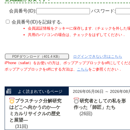
会員番号(ID):
パスワード:
会員番号(ID)を記録する.
会員認証情報をクッキーに保存します.（チェックを外した
共用のパソコンの場合は、チェックをはずしてください．
ログインできない方はこちら
PDFダウンロード（401.4 KB）
iPhone（safari）をお使いの方は、ポップアップブロックをoffにしてく
ポップアップブロックをoffにする方法は、
こちら
をご参照ください．
よく読まれているページ
2026年05月06日 ～ 2026年08
プラスチック分解研究
研究者としての私を形
はどこへ向かうのか―ケ
作った「師匠」たち
ミカルリサイクルの歴史
(26回)
と展望―
(31回)