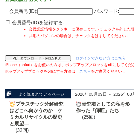
会員番号(ID):
パスワード:
会員番号(ID)を記録する.
会員認証情報をクッキーに保存します.（チェックを外した
共用のパソコンの場合は、チェックをはずしてください．
ログインできない方はこちら
PDFダウンロード（643.5 KB）
iPhone（safari）をお使いの方は、ポップアップブロックをoffにしてく
ポップアップブロックをoffにする方法は、
こちら
をご参照ください．
よく読まれているページ
2026年05月09日 ～ 2026年08
プラスチック分解研究
研究者としての私を形
はどこへ向かうのか―ケ
作った「師匠」たち
ミカルリサイクルの歴史
(25回)
と展望―
(32回)