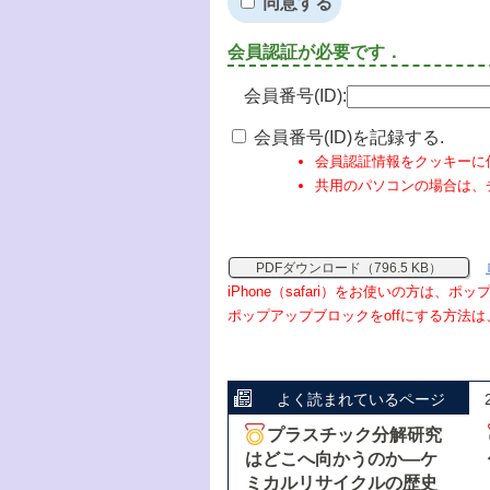
同意する
会員認証が必要です．
会員番号(ID):
会員番号(ID)を記録する.
会員認証情報をクッキーに
共用のパソコンの場合は、
PDFダウンロード（796.5 KB）
iPhone（safari）をお使いの方は、
ポップアップブロックをoffにする方法は
よく読まれているページ
プラスチック分解研究
はどこへ向かうのか―ケ
ミカルリサイクルの歴史