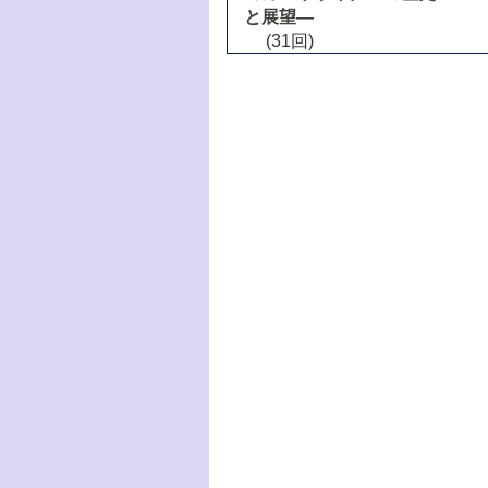
と展望―
(31回)