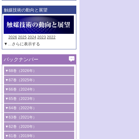
触媒技術の動向と展望
2026
2025
2024
2023
2022
▼…さらに表示する
バックナンバー
▼68巻（2026年）
1号 過酸化水素合成に関する研究動向
▼67巻（2025年）
2号 コンピューター技術により加速する
1号 CO
水素化によるグリーン燃料/グリ
▼66巻（2024年）
2
触媒開発
ーンケミカル製造
1号 低次元ナノ構造を有する触媒材料
▼65巻（2023年）
3号 有機分子変換やCO
資源化のための
2
2号 水素製造のための水分解技術に関す
2号 規制反応場を活用した固体触媒研究
1号 炭素が関わる触媒機能
▼64巻（2022年）
光触媒に関する最近の研究
る最近の研究
の新展開
2号 プラスチックケミカルリサイクルの
1号 合成ガス製造とCOを用いるケミカル
▼63巻（2021年）
B号 第137回触媒討論会（2026年）
3号 オレフィン系樹脂の精密合成に関す
3号 未踏分子変換を目指した酸化触媒プ
ための触媒技術
ズ合成の最新動向
1号 金触媒の新展開
▼62巻（2020年）
る最新技術
ロセスの最前線
3号 非酸化物系金属化合物を基盤とした
2号 化学品合成のための合金触媒開発
2号 ペロブスカイト
1号 触媒設計を拓く欠陥構造のキャラク
▼61巻（2019年）
4号 アルコール類の効率的変換を実現す
4号 シンクロトロン放射光および中性子
触媒材料の開発