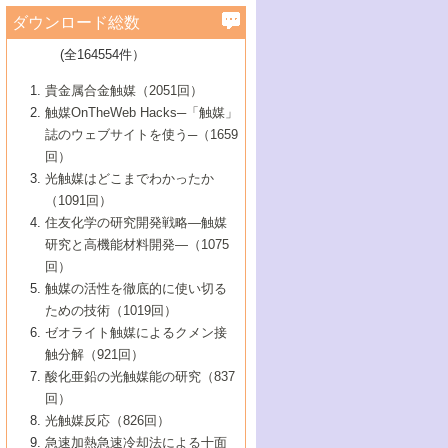
学）
7号 水素を利用する化成品合成の新潮流
6号 新しい固体酸触媒技術
5号 触媒を有効に使うための技術
ールホテル豊橋）
蔵技術の進歩
まで─
3号 メソポーラス物質の新展開
立大学）
3号 実用的ファインケミカル合成プロセス
ダウンロード総数
2号 第97回触媒討論会
1号 最近の触媒担体とその効果
▼46巻（2004年）
7号 ゼオライト合成における最近の進歩
6号 第106回触媒討論会
5号 CO
が関わる触媒・材料
B号 第111回触媒討論会（2013年・関西大
4号 錯体を利用したユニークな表面構造の
を実現する触媒
2
3号 リビング重合触媒の最近の展開
2号 第95回触媒討論会
(全164554件）
1号 部分酸化反応触媒の最前線
▼45巻（2003年）
学）
構築と機能
7号 有機分子触媒による精密有機合成
4号 バイオマス活用のための技術開発
6号 第104回触媒討論会
4号 今後の液体燃料を支える触媒技術
3号 化成品を合成するゼオライト触媒
2号 第93回触媒討論会
1号 なぜこの触媒が良いのか？
▼44巻（2002年）
貴金属合金触媒（2051回）
5号 若手会員による触媒研究の未来展望1：
8号 高機能化ポリオレフィンに向けた重合
5号 こんな物質，あんな物質―新たな触媒
7号 持続可能社会実現のための触媒および
5号 水素製造・貯蔵のための触媒技術の新
4号 水分解用光触媒材料
3号 特殊エネルギー場の触媒反応
触媒OnTheWeb Hacks─「触媒」
企業編
2号 第91回触媒討論会
触媒の最近の進展
1号 高次制御された触媒の化学
▼43巻（2001年）
の可能性―
触媒関連技術
しい展開
誌のウェブサイトを使う─（1659
5号 時間分解分光の進歩と応用
4号 生体内における金属の触媒作用
6号 第102回触媒討論会
3号 最近の自動車排ガス処理技術
2号 第89回触媒討論会
1号 グリーンケミストリーと触媒
▼42巻（2000年）
6号 第100回触媒討論会
8号 未来を拓く金属錯体
回）
6号 第98回触媒討論会
6号 第96回触媒討論会
5号 ファインケミカルズの展開に寄与する
7号 触媒・化学反応における計算化学の進
4号 触媒研究の現状と将来─第90回触媒討論
3号 触媒を利用した電気化学の新展開
2号 第87回触媒討論会特集号
1号 触媒反応工学の明日を拓く
▼41巻（1999年）
7号 『結晶の化学』を活かした触媒研究
光触媒はどこまでわかったか
7号 基礎化学品製造の触媒技術
触媒
歩
会Aから
7号 未来型金属錯体触媒開発への展望
4号 ナノ材料の調製と機能化
（1091回）
3号 生体触媒とバイオプロセス
2号 第85回触媒討論会
8号 イオン液体の応用
1号 孔、穴、あな?-特異な空間とその利用-
▼40巻（1998年）
8号 多機能型リアクター
6号 第94回触媒討論会
8号 若手研究者による触媒研究の未来展望
5号 基礎化学品製造の触媒技術
8号 超臨界流体を用いた化学プロセスの新
住友化学の研究開発戦略―触媒
5号 こんな触媒が欲しい
4号 水素製造・利用の触媒化学
3号 反応ダイナミクス
2号 第83回触媒討論会
1号 創立40周年記念・触媒化学この10年の
▼39巻（1997年）
2：大学・研究所編
展開
研究と高機能材料開発―（1075
7号 サブナノレベルでみた新しい表面現象
6号 第92回触媒討論会
6号 第90回触媒討論会
5号 触媒研究における新しい切り口：コン
進展と21世紀への提言/創立40周年記念・触
4号 超臨界流体の触媒反応への応用
3号 均一系触媒反応最前線
1号 均一系と不均一系触媒反応-その特徴と
回）
▼38巻（1996年）
8号 オレフィン重合触媒の新たな展
7号 基礎化学品製造の触媒技術
ビナトリアルケミストリー
媒学会この10年の歩みとこれから/創立40周
7号 触媒研究と学術雑誌/情報
5号 触媒のおもしろさをどのように伝える
接点
触媒の活性を徹底的に使い切る
4号 実用炭素材料の新展開
1号 触媒の構造と触媒作用/C1化学を中心と
▼37巻（1995年）
年記念・記録は語る
8号 資源の循環と触媒技術
6号 第88回触媒討論会特集号
か
ための技術（1019回）
8号 若い世代からみた触媒化学の現状と未
2号 第79回触媒討論会
5号 研究の方法論を考える
する21世紀への触媒
1号 ファインケミカルズと固体触媒
▼36巻（1994年）
2号 第81回触媒討論会
ゼオライト触媒によるクメン接
来
7号 企業における触媒研究のブレークスル
6号 第86回触媒討論会
3号 最新NO除去触媒の実用化研究
6号 第84回触媒討論会
2号 第77回触媒討論会
2号 第75回触媒討論会
触分解（921回）
1号 電気化学と触媒
▼35巻（1993年）
ー
3号 計算機触媒化学へのさそい
7号 水素化精製触媒の新しい展開
4号 新しい反応場を目指した触媒調製
7号 機能性金属材料と触媒
3号 オリンピックメダル:金・銀・銅はどん
酸化亜鉛の光触媒能の研究（837
3号 希土類を利用した触媒
2号 第73回触媒討論会
8号 この材料を触媒として使ってみません
4号 触媒劣化の制御と予測
1号 工業触媒開発マニュアル―探索から工
▼34巻（1992年）
8号 新しい反応性と機能性を目指した金属
な触媒作用を示すか
回）
5号 反応・分離技術の新しい展開
8号 触媒研究へのNMRの応用と展望
か？
業化まで
4号 触媒とリサイクル
3号 C4化学の展開
5号 最新の実用プロセスと触媒
クラスタ-化学
1号 インパクトを与えたこの研究
▼33巻（1991年）
光触媒反応（826回）
4号 触媒作用における機能の複合化
6号 第80回触媒討論会
2号 第71回触媒討論会
5号 エネルギー変換触媒
4号 《通常号》
6号 第82回触媒討論会
急速加熱急速冷却法による十面
2号 第69回触媒討論会
1号 触媒プロセス開発マニュアル―探索か
▼32巻（1990年）