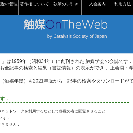
履歴の管理
著作権について
執筆の手引き
入会案内
利用方法・
talysis）」は1959年（昭和34年）に創刊された 触媒学会の会誌です．
も全記事の検索と結果（書誌情報）の表示ができ， 正会員・
（触媒年鑑）も2021年版から，記事の検索やダウンロードが
す．
やネットワークを利用するなどして多数の者に閲覧させること,
いは，
できません．