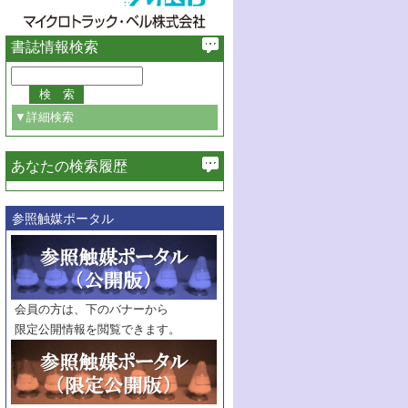
書誌情報検索
▼詳細検索
あなたの検索履歴
必ず含む
参照触媒ポータル
巻・号指定
巻
号
範囲指定
巻
号～
巻
会員の方は、下のバナーから
号
限定公開情報を閲覧できます。
触媒年鑑
年度
記事種別
マーク：
マークあり