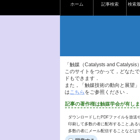
ホーム
記事検索
検索
「触媒（Catalysts and Ca
このサイトをつかって，どなたで
ドもできます．
また，「触媒技術の動向と展望」
は
こちら
をご参照ください．
記事の著作権は触媒学会が有しま
ダウンロードしたPDFファイルを放送
印刷して多数の者に配布すること,ある
多数の者にメール配信することなどは