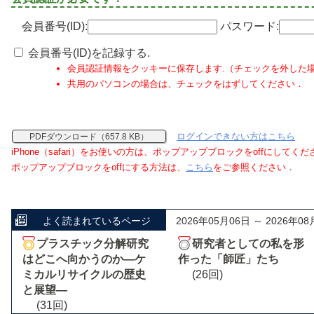
会員番号(ID):
パスワード:
会員番号(ID)を記録する.
会員認証情報をクッキーに保存します.（チェックを外した
共用のパソコンの場合は、チェックをはずしてください．
ログインできない方はこちら
PDFダウンロード（657.8 KB）
iPhone（safari）をお使いの方は、ポップアップブロックをoffにしてく
ポップアップブロックをoffにする方法は、
こちら
をご参照ください．
よく読まれているページ
2026年05月06日 ～ 2026年08
プラスチック分解研究
研究者としての私を形
はどこへ向かうのか―ケ
作った「師匠」たち
ミカルリサイクルの歴史
(26回)
と展望―
(31回)