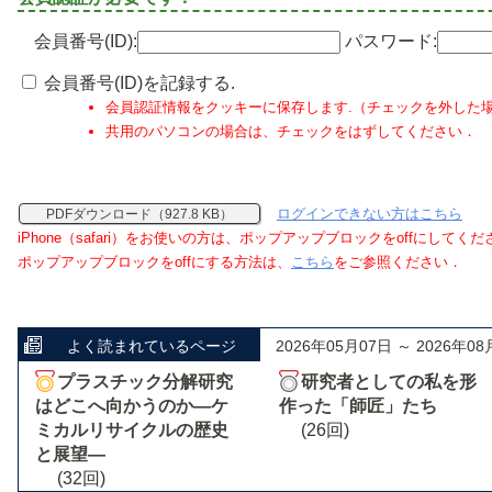
会員番号(ID):
パスワード:
会員番号(ID)を記録する.
会員認証情報をクッキーに保存します.（チェックを外した
共用のパソコンの場合は、チェックをはずしてください．
ログインできない方はこちら
PDFダウンロード（927.8 KB）
iPhone（safari）をお使いの方は、ポップアップブロックをoffにしてく
ポップアップブロックをoffにする方法は、
こちら
をご参照ください．
よく読まれているページ
2026年05月07日 ～ 2026年08
プラスチック分解研究
研究者としての私を形
はどこへ向かうのか―ケ
作った「師匠」たち
ミカルリサイクルの歴史
(26回)
と展望―
(32回)