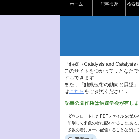
ホーム
記事検索
検索
「触媒（Catalysts and Ca
このサイトをつかって，どなたで
ドもできます．
また，「触媒技術の動向と展望」
は
こちら
をご参照ください．
記事の著作権は触媒学会が有しま
ダウンロードしたPDFファイルを放送
印刷して多数の者に配布すること,ある
多数の者にメール配信することなどは