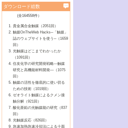
学）
7号 水素を利用する化成品合成の新潮流
6号 新しい固体酸触媒技術
5号 触媒を有効に使うための技術
ールホテル豊橋）
蔵技術の進歩
まで─
3号 メソポーラス物質の新展開
立大学）
3号 実用的ファインケミカル合成プロセス
ダウンロード総数
2号 第97回触媒討論会
1号 最近の触媒担体とその効果
▼46巻（2004年）
7号 ゼオライト合成における最近の進歩
6号 第106回触媒討論会
5号 CO
が関わる触媒・材料
B号 第111回触媒討論会（2013年・関西大
4号 錯体を利用したユニークな表面構造の
を実現する触媒
2
3号 リビング重合触媒の最近の展開
2号 第95回触媒討論会
(全164558件）
1号 部分酸化反応触媒の最前線
▼45巻（2003年）
学）
構築と機能
7号 有機分子触媒による精密有機合成
4号 バイオマス活用のための技術開発
6号 第104回触媒討論会
4号 今後の液体燃料を支える触媒技術
3号 化成品を合成するゼオライト触媒
2号 第93回触媒討論会
1号 なぜこの触媒が良いのか？
▼44巻（2002年）
貴金属合金触媒（2051回）
5号 若手会員による触媒研究の未来展望1：
8号 高機能化ポリオレフィンに向けた重合
5号 こんな物質，あんな物質―新たな触媒
7号 持続可能社会実現のための触媒および
5号 水素製造・貯蔵のための触媒技術の新
4号 水分解用光触媒材料
3号 特殊エネルギー場の触媒反応
触媒OnTheWeb Hacks─「触媒」
企業編
2号 第91回触媒討論会
触媒の最近の進展
1号 高次制御された触媒の化学
▼43巻（2001年）
の可能性―
触媒関連技術
しい展開
誌のウェブサイトを使う─（1659
5号 時間分解分光の進歩と応用
4号 生体内における金属の触媒作用
6号 第102回触媒討論会
3号 最近の自動車排ガス処理技術
2号 第89回触媒討論会
1号 グリーンケミストリーと触媒
▼42巻（2000年）
6号 第100回触媒討論会
8号 未来を拓く金属錯体
回）
6号 第98回触媒討論会
6号 第96回触媒討論会
5号 ファインケミカルズの展開に寄与する
7号 触媒・化学反応における計算化学の進
4号 触媒研究の現状と将来─第90回触媒討論
3号 触媒を利用した電気化学の新展開
2号 第87回触媒討論会特集号
1号 触媒反応工学の明日を拓く
▼41巻（1999年）
7号 『結晶の化学』を活かした触媒研究
光触媒はどこまでわかったか
7号 基礎化学品製造の触媒技術
触媒
歩
会Aから
7号 未来型金属錯体触媒開発への展望
4号 ナノ材料の調製と機能化
（1091回）
3号 生体触媒とバイオプロセス
2号 第85回触媒討論会
8号 イオン液体の応用
1号 孔、穴、あな?-特異な空間とその利用-
▼40巻（1998年）
8号 多機能型リアクター
6号 第94回触媒討論会
8号 若手研究者による触媒研究の未来展望
5号 基礎化学品製造の触媒技術
8号 超臨界流体を用いた化学プロセスの新
住友化学の研究開発戦略―触媒
5号 こんな触媒が欲しい
4号 水素製造・利用の触媒化学
3号 反応ダイナミクス
2号 第83回触媒討論会
1号 創立40周年記念・触媒化学この10年の
▼39巻（1997年）
2：大学・研究所編
展開
研究と高機能材料開発―（1075
7号 サブナノレベルでみた新しい表面現象
6号 第92回触媒討論会
6号 第90回触媒討論会
5号 触媒研究における新しい切り口：コン
進展と21世紀への提言/創立40周年記念・触
4号 超臨界流体の触媒反応への応用
3号 均一系触媒反応最前線
1号 均一系と不均一系触媒反応-その特徴と
回）
▼38巻（1996年）
8号 オレフィン重合触媒の新たな展
7号 基礎化学品製造の触媒技術
ビナトリアルケミストリー
媒学会この10年の歩みとこれから/創立40周
7号 触媒研究と学術雑誌/情報
5号 触媒のおもしろさをどのように伝える
接点
触媒の活性を徹底的に使い切る
4号 実用炭素材料の新展開
1号 触媒の構造と触媒作用/C1化学を中心と
▼37巻（1995年）
年記念・記録は語る
8号 資源の循環と触媒技術
6号 第88回触媒討論会特集号
か
ための技術（1019回）
8号 若い世代からみた触媒化学の現状と未
2号 第79回触媒討論会
5号 研究の方法論を考える
する21世紀への触媒
1号 ファインケミカルズと固体触媒
▼36巻（1994年）
2号 第81回触媒討論会
ゼオライト触媒によるクメン接
来
7号 企業における触媒研究のブレークスル
6号 第86回触媒討論会
3号 最新NO除去触媒の実用化研究
6号 第84回触媒討論会
2号 第77回触媒討論会
2号 第75回触媒討論会
触分解（921回）
1号 電気化学と触媒
▼35巻（1993年）
ー
3号 計算機触媒化学へのさそい
7号 水素化精製触媒の新しい展開
4号 新しい反応場を目指した触媒調製
7号 機能性金属材料と触媒
3号 オリンピックメダル:金・銀・銅はどん
酸化亜鉛の光触媒能の研究（837
3号 希土類を利用した触媒
2号 第73回触媒討論会
8号 この材料を触媒として使ってみません
4号 触媒劣化の制御と予測
1号 工業触媒開発マニュアル―探索から工
▼34巻（1992年）
8号 新しい反応性と機能性を目指した金属
な触媒作用を示すか
回）
5号 反応・分離技術の新しい展開
8号 触媒研究へのNMRの応用と展望
か？
業化まで
4号 触媒とリサイクル
3号 C4化学の展開
5号 最新の実用プロセスと触媒
クラスタ-化学
1号 インパクトを与えたこの研究
▼33巻（1991年）
光触媒反応（826回）
4号 触媒作用における機能の複合化
6号 第80回触媒討論会
2号 第71回触媒討論会
5号 エネルギー変換触媒
4号 《通常号》
6号 第82回触媒討論会
急速加熱急速冷却法による十面
2号 第69回触媒討論会
1号 触媒プロセス開発マニュアル―探索か
▼32巻（1990年）