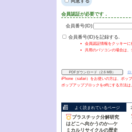
同意する
会員認証が必要です．
会員番号(ID):
会員番号(ID)を記録する.
会員認証情報をクッキーに
共用のパソコンの場合は、
ロ
PDFダウンロード（2.6 MB）
iPhone（safari）をお使いの方は、
ポップアップブロックをoffにする方法は
よく読まれているページ
プラスチック分解研究
はどこへ向かうのか―ケ
ミカルリサイクルの歴史