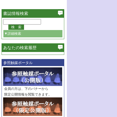
書誌情報検索
▼詳細検索
あなたの検索履歴
必ず含む
参照触媒ポータル
巻・号指定
巻
号
範囲指定
巻
号～
巻
会員の方は、下のバナーから
号
限定公開情報を閲覧できます。
触媒年鑑
年度
記事種別
マーク：
マークあり