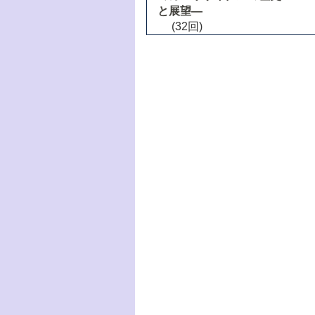
と展望―
(32回)