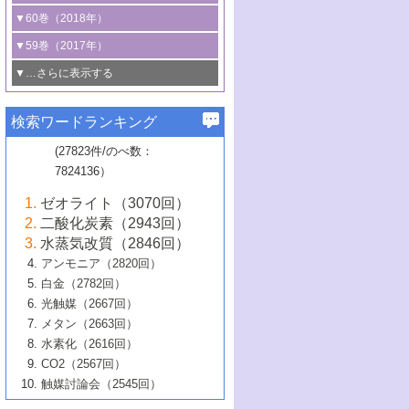
3号 CO
の排出削減および有効活用のた
タリゼーション
2
3号 特殊反応場を利用した触媒的分子変
る非貴金属触媒の研究動向
線を利用した触媒解析技術の最先端
1号 物質移動制御に着目した触媒プロセ
▼60巻（2018年）
4号 格子酸素・格子酸素欠陥を利用した
めの触媒技術
換反応
2号 機能化学品製造に資するクリーンな
ス開発
5号 ゼオライトの合成と応用における研
5号 単原子触媒
触媒反応
1号 固体酸触媒の最新の研究動向
▼59巻（2017年）
触媒的酸化反応
4号 若手による情報発信企画～とびたて
4号 多孔質材料を用いた触媒の新展開
究動向
2号 CO
フリー水素サプライチェーンに
2
6号 参照触媒委員会からのお知らせ
5号 生体触媒によるエネルギー変換反応
2号 二酸化炭素からの有用化学品合成
1号 いたるところに，触媒
▼…さらに表示する
若き触媒の研究者たち～（1）
3号 水処理のための触媒化学
5号 情報学的手法を用いた触媒開発
6号 ヘテロ接合界面
関わる触媒開発動向
B号 第133回触媒討論会（2023年）
6号 窒素とリンの循環のための触媒・機
3号 ナノ粒子・クラスター触媒の最前線
2号 機能性材料の局所構造解析のための
5号 若手による情報発信企画～とびたて
▼58巻（2016年）
4号 光触媒を用いた水分解の最新の研究
6号 カーボンニュートラルに向けた電解
B号 第135回触媒討論会（2025年）
3号 精密高分子合成に関する最近の研究
能性材料
最先端技術
検索ワードランキング
4号 60周年記念企画
若き触媒の研究者たち～（2）
動向
技術
1号 ユニークな構造の高分子を生み出す触
▼57巻（2015年）
動向
B号 第131回触媒討論会（2023年）
3号 無機分離膜材料の開発と触媒反応プ
5号 進化するゼオライト合成技術
6号 石油のノーブル・ユースを志向した
媒技術
(27823件/のべ数：
5号 次世代の触媒プロセスを支えるマイ
B号 第127回触媒討論会（2021年・オン
1号 水素キャリアにかかわる触媒技術の新
4号 バイオマス化成品製造のための触媒
▼56巻（2014年）
ロセスへの適用
触媒技術
7824136）
クロ波
6号 非貴金属系触媒における電気化学的
ライン開催(Zoom)のみ）
2号 リグニンからの化成品製造に向けた触
展開
技術
1号 特殊環境場を利用した材料合成
▼55巻（2013年）
4号 触媒研究における計算科学の利用
酸素還元反応
B号 第129回触媒討論会（2022年・京都
媒技術
6号 メタン転換技術の最新動向
ゼオライト（3070回）
2号 石油精製用触媒の最近の進展
5号 固体触媒による含窒素有機化合物変
2号 光触媒反応機構に関する最新の研究動
1号 高耐久性燃料電池システム用触媒にお
大学：オンライン・対面開催）
▼54巻（2012年）
5号 水素のふるまいを解き明かす最先端
B号 第121回触媒討論会（2018年・東京
3号 触媒研究の最先端～とびたて若き研究
二酸化炭素（2943回）
B号 第125回触媒討論会（2020年・工学
換の最前線
3号 固体酸化物形燃料電池（SOFC）におけ
向
ける新展開
研究
大学）
1号 規則性多孔体の利用技術における最近
▼53巻（2011年）
者たち～（1）
水蒸気改質（2846回）
院大学）
るアノード触媒上での燃料直接改質技術
6号 貴金属使用量低減に向けた自動車排
3号 固体高分子形燃料電池カソード触媒の
2号 リビングラジカル重合の最近の動向
6号 低級アルカンの有効利用のための触
の進歩
アンモニア（2820回）
4号 触媒研究の最先端～とびたて若き研究
1号 金属学から見る合金触媒の新展開
▼52巻（2010年）
ガス浄化触媒の開発
4号 コアシェル構造の制御による触媒機能
開発動向
媒技術
白金（2782回）
3号 天然ガスの化学工業的展開に関する触
2号 第109回触媒討論会
者たち～（2）
2号 第107回触媒討論会
の向上
1号 触媒の劣化対策と長寿命触媒開発
B号 第123回触媒討論会（2019年・大阪
▼51巻（2009年）
4号 人工光合成に向けた近年のアプローチ
光触媒（2667回）
媒技術
B号 第119回触媒討論会（2017年・首都
3号 貴金属低減技術の最新動向
5号 触媒研究の最先端～とびたて若き研究
市立大学）
3号 触媒のその場観察法の進歩（１）
5号 工業触媒およびその周辺技術の最近の
2号 第105回触媒討論会
1号 炭素材料－熱い注目を集める材料－
▼50巻（2008年）
メタン（2663回）
大学東京）
5号 未利用熱エネルギーの有効活用に貢献
4号 貴金属触媒の精密構造制御とその活用
者たち～（3）
4号 貴金属代替技術の最新動向
進歩
水素化（2616回）
4号 触媒のその場観察法の進歩（２）
3号 ナノ構造が拓く新機能
する触媒技術
2号 第103回触媒討論会
1号 触媒化学と学会のこの10年，半世紀，
▼49巻（2007年）
5号 バイオマス化成品製造のための固体触
6号 イオニクス材料と燃料電池・電解合成
5号 光触媒による物質変換反応の新展開
CO2（2567回）
6号 ナノシート
5号 不活性結合の触媒的活性化による有機
そして未来
4号 活性サイトおよびその環境の精密な設
6号 ポリオキソメタレート
3号 環境浄化用光触媒の現状と課題
媒の開発
1号 含フッ素化合物の合成と触媒
▼48巻（2006年）
の最新の研究動向
触媒討論会（2545回）
6号 グラフェン
合成
B号 第115回触媒討論会（2015年・成蹊大
計による触媒の高機能化
2号 第101回触媒討論会
B号 第113回触媒討論会（2014年・ロワジ
4号 水素社会の実現に向けた水素製造・貯
6号 ナノ空間─吸着状態解析から新機能開拓
2号 第99回触媒討論会
B号 第117回触媒討論会（2016年・大阪府
1号 固体酸触媒の最近の進歩
▼47巻（2005年）