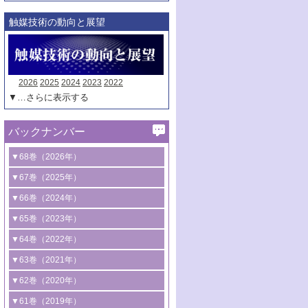
触媒技術の動向と展望
2026
2025
2024
2023
2022
▼…さらに表示する
バックナンバー
▼68巻（2026年）
1号 過酸化水素合成に関する研究動向
▼67巻（2025年）
2号 コンピューター技術により加速する
1号 CO
水素化によるグリーン燃料/グリ
▼66巻（2024年）
2
触媒開発
ーンケミカル製造
1号 低次元ナノ構造を有する触媒材料
▼65巻（2023年）
3号 有機分子変換やCO
資源化のための
2
2号 水素製造のための水分解技術に関す
2号 規制反応場を活用した固体触媒研究
1号 炭素が関わる触媒機能
▼64巻（2022年）
光触媒に関する最近の研究
る最近の研究
の新展開
2号 プラスチックケミカルリサイクルの
1号 合成ガス製造とCOを用いるケミカル
▼63巻（2021年）
B号 第137回触媒討論会（2026年）
3号 オレフィン系樹脂の精密合成に関す
3号 未踏分子変換を目指した酸化触媒プ
ための触媒技術
ズ合成の最新動向
1号 金触媒の新展開
▼62巻（2020年）
る最新技術
ロセスの最前線
3号 非酸化物系金属化合物を基盤とした
2号 化学品合成のための合金触媒開発
2号 ペロブスカイト
1号 触媒設計を拓く欠陥構造のキャラク
▼61巻（2019年）
4号 アルコール類の効率的変換を実現す
4号 シンクロトロン放射光および中性子
触媒材料の開発