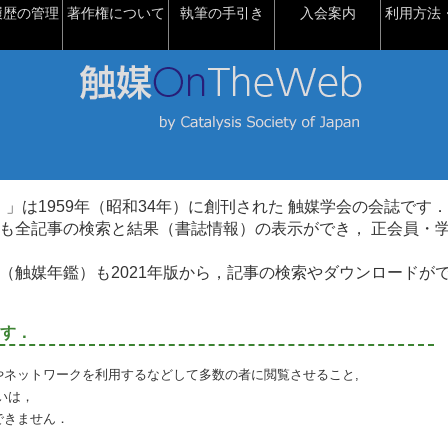
履歴の管理
著作権について
執筆の手引き
入会案内
利用方法・
talysis）」は1959年（昭和34年）に創刊された 触媒学会の会誌です．
も全記事の検索と結果（書誌情報）の表示ができ， 正会員・
（触媒年鑑）も2021年版から，記事の検索やダウンロードが
す．
やネットワークを利用するなどして多数の者に閲覧させること,
いは，
できません．