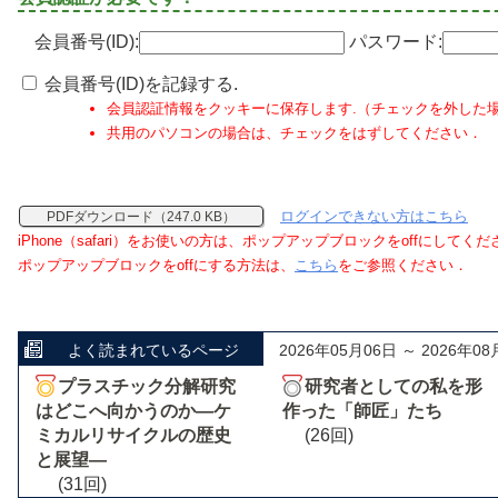
会員番号(ID):
パスワード:
会員番号(ID)を記録する.
会員認証情報をクッキーに保存します.（チェックを外した
共用のパソコンの場合は、チェックをはずしてください．
ログインできない方はこちら
PDFダウンロード（247.0 KB）
iPhone（safari）をお使いの方は、ポップアップブロックをoffにしてく
ポップアップブロックをoffにする方法は、
こちら
をご参照ください．
よく読まれているページ
2026年05月06日 ～ 2026年08
プラスチック分解研究
研究者としての私を形
はどこへ向かうのか―ケ
作った「師匠」たち
ミカルリサイクルの歴史
(26回)
と展望―
(31回)