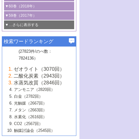
3号 CO
の排出削減および有効活用のた
タリゼーション
2
3号 特殊反応場を利用した触媒的分子変
る非貴金属触媒の研究動向
線を利用した触媒解析技術の最先端
1号 物質移動制御に着目した触媒プロセ
▼60巻（2018年）
4号 格子酸素・格子酸素欠陥を利用した
めの触媒技術
換反応
2号 機能化学品製造に資するクリーンな
ス開発
5号 ゼオライトの合成と応用における研
5号 単原子触媒
触媒反応
1号 固体酸触媒の最新の研究動向
▼59巻（2017年）
触媒的酸化反応
4号 若手による情報発信企画～とびたて
4号 多孔質材料を用いた触媒の新展開
究動向
2号 CO
フリー水素サプライチェーンに
2
6号 参照触媒委員会からのお知らせ
5号 生体触媒によるエネルギー変換反応
2号 二酸化炭素からの有用化学品合成
1号 いたるところに，触媒
▼…さらに表示する
若き触媒の研究者たち～（1）
3号 水処理のための触媒化学
5号 情報学的手法を用いた触媒開発
6号 ヘテロ接合界面
関わる触媒開発動向
B号 第133回触媒討論会（2023年）
6号 窒素とリンの循環のための触媒・機
3号 ナノ粒子・クラスター触媒の最前線
2号 機能性材料の局所構造解析のための
5号 若手による情報発信企画～とびたて
▼58巻（2016年）
4号 光触媒を用いた水分解の最新の研究
6号 カーボンニュートラルに向けた電解
B号 第135回触媒討論会（2025年）
3号 精密高分子合成に関する最近の研究
能性材料
最先端技術
検索ワードランキング
4号 60周年記念企画
若き触媒の研究者たち～（2）
動向
技術
1号 ユニークな構造の高分子を生み出す触
▼57巻（2015年）
動向
B号 第131回触媒討論会（2023年）
3号 無機分離膜材料の開発と触媒反応プ
5号 進化するゼオライト合成技術
6号 石油のノーブル・ユースを志向した
媒技術
(27823件/のべ数：
5号 次世代の触媒プロセスを支えるマイ
B号 第127回触媒討論会（2021年・オン
1号 水素キャリアにかかわる触媒技術の新
4号 バイオマス化成品製造のための触媒
▼56巻（2014年）
ロセスへの適用
触媒技術
7824136）
クロ波
6号 非貴金属系触媒における電気化学的
ライン開催(Zoom)のみ）
2号 リグニンからの化成品製造に向けた触
展開
技術
1号 特殊環境場を利用した材料合成
▼55巻（2013年）
4号 触媒研究における計算科学の利用
酸素還元反応
B号 第129回触媒討論会（2022年・京都
媒技術
6号 メタン転換技術の最新動向
ゼオライト（3070回）
2号 石油精製用触媒の最近の進展
5号 固体触媒による含窒素有機化合物変
2号 光触媒反応機構に関する最新の研究動
1号 高耐久性燃料電池システム用触媒にお
大学：オンライン・対面開催）
▼54巻（2012年）
5号 水素のふるまいを解き明かす最先端
B号 第121回触媒討論会（2018年・東京
3号 触媒研究の最先端～とびたて若き研究
二酸化炭素（2943回）
B号 第125回触媒討論会（2020年・工学
換の最前線
3号 固体酸化物形燃料電池（SOFC）におけ
向
ける新展開
研究
大学）
1号 規則性多孔体の利用技術における最近
▼53巻（2011年）
者たち～（1）
水蒸気改質（2846回）
院大学）
るアノード触媒上での燃料直接改質技術
6号 貴金属使用量低減に向けた自動車排
3号 固体高分子形燃料電池カソード触媒の
2号 リビングラジカル重合の最近の動向
6号 低級アルカンの有効利用のための触
の進歩
アンモニア（2820回）
4号 触媒研究の最先端～とびたて若き研究
1号 金属学から見る合金触媒の新展開
▼52巻（2010年）
ガス浄化触媒の開発
4号 コアシェル構造の制御による触媒機能
開発動向
媒技術
白金（2782回）
3号 天然ガスの化学工業的展開に関する触
2号 第109回触媒討論会
者たち～（2）
2号 第107回触媒討論会
の向上
1号 触媒の劣化対策と長寿命触媒開発
B号 第123回触媒討論会（2019年・大阪
▼51巻（2009年）
4号 人工光合成に向けた近年のアプローチ
光触媒（2667回）
媒技術
B号 第119回触媒討論会（2017年・首都
3号 貴金属低減技術の最新動向
5号 触媒研究の最先端～とびたて若き研究
市立大学）
3号 触媒のその場観察法の進歩（１）
5号 工業触媒およびその周辺技術の最近の
2号 第105回触媒討論会
1号 炭素材料－熱い注目を集める材料－
▼50巻（2008年）
メタン（2663回）
大学東京）
5号 未利用熱エネルギーの有効活用に貢献
4号 貴金属触媒の精密構造制御とその活用
者たち～（3）
4号 貴金属代替技術の最新動向
進歩
水素化（2616回）
4号 触媒のその場観察法の進歩（２）
3号 ナノ構造が拓く新機能
する触媒技術
2号 第103回触媒討論会
1号 触媒化学と学会のこの10年，半世紀，
▼49巻（2007年）
5号 バイオマス化成品製造のための固体触
6号 イオニクス材料と燃料電池・電解合成
5号 光触媒による物質変換反応の新展開
CO2（2567回）
6号 ナノシート
5号 不活性結合の触媒的活性化による有機
そして未来
4号 活性サイトおよびその環境の精密な設
6号 ポリオキソメタレート
3号 環境浄化用光触媒の現状と課題
媒の開発
1号 含フッ素化合物の合成と触媒
▼48巻（2006年）
の最新の研究動向
触媒討論会（2545回）
6号 グラフェン
合成
B号 第115回触媒討論会（2015年・成蹊大
計による触媒の高機能化
2号 第101回触媒討論会
B号 第113回触媒討論会（2014年・ロワジ
4号 水素社会の実現に向けた水素製造・貯
6号 ナノ空間─吸着状態解析から新機能開拓
2号 第99回触媒討論会
B号 第117回触媒討論会（2016年・大阪府
1号 固体酸触媒の最近の進歩
▼47巻（2005年）