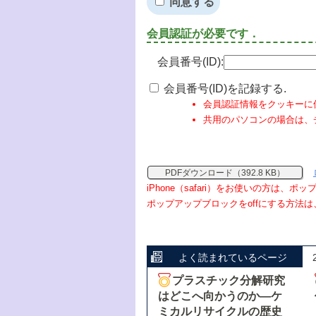
同意する
会員認証が必要です．
会員番号(ID):
会員番号(ID)を記録する.
会員認証情報をクッキーに
共用のパソコンの場合は、
PDFダウンロード（392.8 KB）
iPhone（safari）をお使いの方は、
ポップアップブロックをoffにする方法は
よく読まれているページ
プラスチック分解研究
はどこへ向かうのか―ケ
ミカルリサイクルの歴史