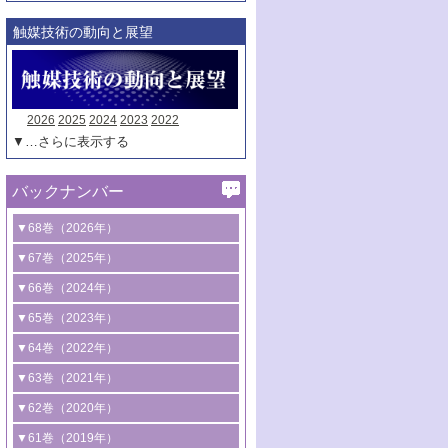
触媒技術の動向と展望
2026
2025
2024
2023
2022
▼…さらに表示する
バックナンバー
▼68巻（2026年）
1号 過酸化水素合成に関する研究動向
▼67巻（2025年）
2号 コンピューター技術により加速する
1号 CO
水素化によるグリーン燃料/グリ
▼66巻（2024年）
2
触媒開発
ーンケミカル製造
1号 低次元ナノ構造を有する触媒材料
▼65巻（2023年）
3号 有機分子変換やCO
資源化のための
2
2号 水素製造のための水分解技術に関す
2号 規制反応場を活用した固体触媒研究
1号 炭素が関わる触媒機能
▼64巻（2022年）
光触媒に関する最近の研究
る最近の研究
の新展開
2号 プラスチックケミカルリサイクルの
1号 合成ガス製造とCOを用いるケミカル
▼63巻（2021年）
B号 第137回触媒討論会（2026年）
3号 オレフィン系樹脂の精密合成に関す
3号 未踏分子変換を目指した酸化触媒プ
ための触媒技術
ズ合成の最新動向
1号 金触媒の新展開
▼62巻（2020年）
る最新技術
ロセスの最前線
3号 非酸化物系金属化合物を基盤とした
2号 化学品合成のための合金触媒開発
2号 ペロブスカイト
1号 触媒設計を拓く欠陥構造のキャラク
▼61巻（2019年）
4号 アルコール類の効率的変換を実現す
4号 シンクロトロン放射光および中性子
触媒材料の開発