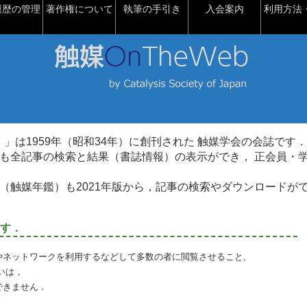
履歴の管理
著作権について
執筆の手引き
入会案内
利用方法・
talysis）」は1959年（昭和34年）に創刊された 触媒学会の会誌です．
も全記事の検索と結果（書誌情報）の表示ができ， 正会員・
（触媒年鑑）も2021年版から，記事の検索やダウンロードが
す．
やネットワークを利用するなどして多数の者に閲覧させること,
いは，
できません．