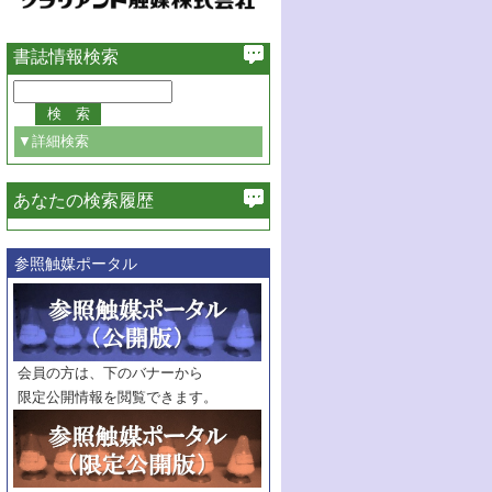
書誌情報検索
▼詳細検索
あなたの検索履歴
必ず含む
参照触媒ポータル
巻・号指定
巻
号
範囲指定
巻
号～
巻
会員の方は、下のバナーから
号
限定公開情報を閲覧できます。
触媒年鑑
年度
記事種別
マーク：
マークあり