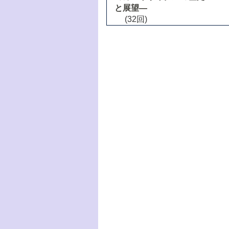
と展望―
(32回)