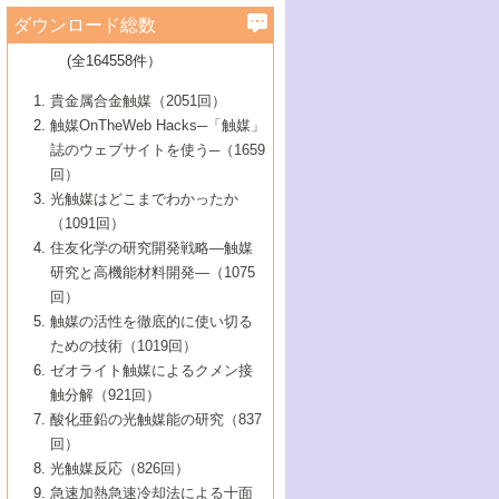
学）
7号 水素を利用する化成品合成の新潮流
6号 新しい固体酸触媒技術
5号 触媒を有効に使うための技術
ールホテル豊橋）
蔵技術の進歩
まで─
3号 メソポーラス物質の新展開
立大学）
3号 実用的ファインケミカル合成プロセス
ダウンロード総数
2号 第97回触媒討論会
1号 最近の触媒担体とその効果
▼46巻（2004年）
7号 ゼオライト合成における最近の進歩
6号 第106回触媒討論会
5号 CO
が関わる触媒・材料
B号 第111回触媒討論会（2013年・関西大
4号 錯体を利用したユニークな表面構造の
を実現する触媒
2
3号 リビング重合触媒の最近の展開
2号 第95回触媒討論会
(全164558件）
1号 部分酸化反応触媒の最前線
▼45巻（2003年）
学）
構築と機能
7号 有機分子触媒による精密有機合成
4号 バイオマス活用のための技術開発
6号 第104回触媒討論会
4号 今後の液体燃料を支える触媒技術
3号 化成品を合成するゼオライト触媒
2号 第93回触媒討論会
1号 なぜこの触媒が良いのか？
▼44巻（2002年）
貴金属合金触媒（2051回）
5号 若手会員による触媒研究の未来展望1：
8号 高機能化ポリオレフィンに向けた重合
5号 こんな物質，あんな物質―新たな触媒
7号 持続可能社会実現のための触媒および
5号 水素製造・貯蔵のための触媒技術の新
4号 水分解用光触媒材料
3号 特殊エネルギー場の触媒反応
触媒OnTheWeb Hacks─「触媒」
企業編
2号 第91回触媒討論会
触媒の最近の進展
1号 高次制御された触媒の化学
▼43巻（2001年）
の可能性―
触媒関連技術
しい展開
誌のウェブサイトを使う─（1659
5号 時間分解分光の進歩と応用
4号 生体内における金属の触媒作用
6号 第102回触媒討論会
3号 最近の自動車排ガス処理技術
2号 第89回触媒討論会
1号 グリーンケミストリーと触媒
▼42巻（2000年）
6号 第100回触媒討論会
8号 未来を拓く金属錯体
回）
6号 第98回触媒討論会
6号 第96回触媒討論会
5号 ファインケミカルズの展開に寄与する
7号 触媒・化学反応における計算化学の進
4号 触媒研究の現状と将来─第90回触媒討論
3号 触媒を利用した電気化学の新展開
2号 第87回触媒討論会特集号
1号 触媒反応工学の明日を拓く
▼41巻（1999年）
7号 『結晶の化学』を活かした触媒研究
光触媒はどこまでわかったか
7号 基礎化学品製造の触媒技術
触媒
歩
会Aから
7号 未来型金属錯体触媒開発への展望
4号 ナノ材料の調製と機能化
（1091回）
3号 生体触媒とバイオプロセス
2号 第85回触媒討論会
8号 イオン液体の応用
1号 孔、穴、あな?-特異な空間とその利用-
▼40巻（1998年）
8号 多機能型リアクター
6号 第94回触媒討論会
8号 若手研究者による触媒研究の未来展望
5号 基礎化学品製造の触媒技術
8号 超臨界流体を用いた化学プロセスの新
住友化学の研究開発戦略―触媒
5号 こんな触媒が欲しい
4号 水素製造・利用の触媒化学
3号 反応ダイナミクス
2号 第83回触媒討論会
1号 創立40周年記念・触媒化学この10年の
▼39巻（1997年）
2：大学・研究所編
展開
研究と高機能材料開発―（1075
7号 サブナノレベルでみた新しい表面現象
6号 第92回触媒討論会
6号 第90回触媒討論会
5号 触媒研究における新しい切り口：コン
進展と21世紀への提言/創立40周年記念・触
4号 超臨界流体の触媒反応への応用
3号 均一系触媒反応最前線
1号 均一系と不均一系触媒反応-その特徴と
回）
▼38巻（1996年）
8号 オレフィン重合触媒の新たな展
7号 基礎化学品製造の触媒技術
ビナトリアルケミストリー
媒学会この10年の歩みとこれから/創立40周
7号 触媒研究と学術雑誌/情報
5号 触媒のおもしろさをどのように伝える
接点
触媒の活性を徹底的に使い切る
4号 実用炭素材料の新展開
1号 触媒の構造と触媒作用/C1化学を中心と
▼37巻（1995年）
年記念・記録は語る
8号 資源の循環と触媒技術
6号 第88回触媒討論会特集号
か
ための技術（1019回）
8号 若い世代からみた触媒化学の現状と未
2号 第79回触媒討論会
5号 研究の方法論を考える
する21世紀への触媒
1号 ファインケミカルズと固体触媒
▼36巻（1994年）
2号 第81回触媒討論会
ゼオライト触媒によるクメン接
来
7号 企業における触媒研究のブレークスル
6号 第86回触媒討論会
3号 最新NO除去触媒の実用化研究
6号 第84回触媒討論会
2号 第77回触媒討論会
2号 第75回触媒討論会
触分解（921回）
1号 電気化学と触媒
▼35巻（1993年）
ー
3号 計算機触媒化学へのさそい
7号 水素化精製触媒の新しい展開
4号 新しい反応場を目指した触媒調製
7号 機能性金属材料と触媒
3号 オリンピックメダル:金・銀・銅はどん
酸化亜鉛の光触媒能の研究（837
3号 希土類を利用した触媒
2号 第73回触媒討論会
8号 この材料を触媒として使ってみません
4号 触媒劣化の制御と予測
1号 工業触媒開発マニュアル―探索から工
▼34巻（1992年）
8号 新しい反応性と機能性を目指した金属
な触媒作用を示すか
回）
5号 反応・分離技術の新しい展開
8号 触媒研究へのNMRの応用と展望
か？
業化まで
4号 触媒とリサイクル
3号 C4化学の展開
5号 最新の実用プロセスと触媒
クラスタ-化学
1号 インパクトを与えたこの研究
▼33巻（1991年）
光触媒反応（826回）
4号 触媒作用における機能の複合化
6号 第80回触媒討論会
2号 第71回触媒討論会
5号 エネルギー変換触媒
4号 《通常号》
6号 第82回触媒討論会
急速加熱急速冷却法による十面
2号 第69回触媒討論会
1号 触媒プロセス開発マニュアル―探索か
▼32巻（1990年）