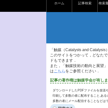
ホーム
記事検索
検索
「触媒（Catalysts and Ca
このサイトをつかって，どなたで
ドもできます．
また，「触媒技術の動向と展望」
は
こちら
をご参照ください．
記事の著作権は触媒学会が有しま
ダウンロードしたPDFファイルを放送
印刷して多数の者に配布すること,ある
多数の者にメール配信することなどは