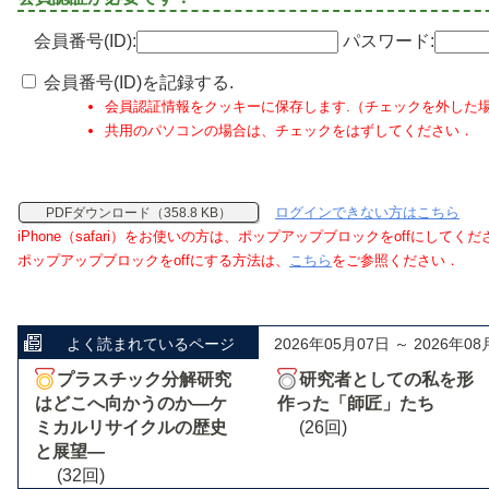
会員番号(ID):
パスワード:
会員番号(ID)を記録する.
会員認証情報をクッキーに保存します.（チェックを外した
共用のパソコンの場合は、チェックをはずしてください．
ログインできない方はこちら
PDFダウンロード（358.8 KB）
iPhone（safari）をお使いの方は、ポップアップブロックをoffにしてく
ポップアップブロックをoffにする方法は、
こちら
をご参照ください．
よく読まれているページ
2026年05月07日 ～ 2026年08
プラスチック分解研究
研究者としての私を形
はどこへ向かうのか―ケ
作った「師匠」たち
ミカルリサイクルの歴史
(26回)
と展望―
(32回)