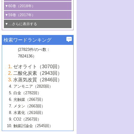
3号 CO
の排出削減および有効活用のた
タリゼーション
2
3号 特殊反応場を利用した触媒的分子変
る非貴金属触媒の研究動向
線を利用した触媒解析技術の最先端
1号 物質移動制御に着目した触媒プロセ
▼60巻（2018年）
4号 格子酸素・格子酸素欠陥を利用した
めの触媒技術
換反応
2号 機能化学品製造に資するクリーンな
ス開発
5号 ゼオライトの合成と応用における研
5号 単原子触媒
触媒反応
1号 固体酸触媒の最新の研究動向
▼59巻（2017年）
触媒的酸化反応
4号 若手による情報発信企画～とびたて
4号 多孔質材料を用いた触媒の新展開
究動向
2号 CO
フリー水素サプライチェーンに
2
6号 参照触媒委員会からのお知らせ
5号 生体触媒によるエネルギー変換反応
2号 二酸化炭素からの有用化学品合成
1号 いたるところに，触媒
▼…さらに表示する
若き触媒の研究者たち～（1）
3号 水処理のための触媒化学
5号 情報学的手法を用いた触媒開発
6号 ヘテロ接合界面
関わる触媒開発動向
B号 第133回触媒討論会（2023年）
6号 窒素とリンの循環のための触媒・機
3号 ナノ粒子・クラスター触媒の最前線
2号 機能性材料の局所構造解析のための
5号 若手による情報発信企画～とびたて
▼58巻（2016年）
4号 光触媒を用いた水分解の最新の研究
6号 カーボンニュートラルに向けた電解
B号 第135回触媒討論会（2025年）
3号 精密高分子合成に関する最近の研究
能性材料
最先端技術
検索ワードランキング
4号 60周年記念企画
若き触媒の研究者たち～（2）
動向
技術
1号 ユニークな構造の高分子を生み出す触
▼57巻（2015年）
動向
B号 第131回触媒討論会（2023年）
3号 無機分離膜材料の開発と触媒反応プ
5号 進化するゼオライト合成技術
6号 石油のノーブル・ユースを志向した
媒技術
(27823件/のべ数：
5号 次世代の触媒プロセスを支えるマイ
B号 第127回触媒討論会（2021年・オン
1号 水素キャリアにかかわる触媒技術の新
4号 バイオマス化成品製造のための触媒
▼56巻（2014年）
ロセスへの適用
触媒技術
7824136）
クロ波
6号 非貴金属系触媒における電気化学的
ライン開催(Zoom)のみ）
2号 リグニンからの化成品製造に向けた触
展開
技術
1号 特殊環境場を利用した材料合成
▼55巻（2013年）
4号 触媒研究における計算科学の利用
酸素還元反応
B号 第129回触媒討論会（2022年・京都
媒技術
6号 メタン転換技術の最新動向
ゼオライト（3070回）
2号 石油精製用触媒の最近の進展
5号 固体触媒による含窒素有機化合物変
2号 光触媒反応機構に関する最新の研究動
1号 高耐久性燃料電池システム用触媒にお
大学：オンライン・対面開催）
▼54巻（2012年）
5号 水素のふるまいを解き明かす最先端
B号 第121回触媒討論会（2018年・東京
3号 触媒研究の最先端～とびたて若き研究
二酸化炭素（2943回）
B号 第125回触媒討論会（2020年・工学
換の最前線
3号 固体酸化物形燃料電池（SOFC）におけ
向
ける新展開
研究
大学）
1号 規則性多孔体の利用技術における最近
▼53巻（2011年）
者たち～（1）
水蒸気改質（2846回）
院大学）
るアノード触媒上での燃料直接改質技術
6号 貴金属使用量低減に向けた自動車排
3号 固体高分子形燃料電池カソード触媒の
2号 リビングラジカル重合の最近の動向
6号 低級アルカンの有効利用のための触
の進歩
アンモニア（2820回）
4号 触媒研究の最先端～とびたて若き研究
1号 金属学から見る合金触媒の新展開
▼52巻（2010年）
ガス浄化触媒の開発
4号 コアシェル構造の制御による触媒機能
開発動向
媒技術
白金（2782回）
3号 天然ガスの化学工業的展開に関する触
2号 第109回触媒討論会
者たち～（2）
2号 第107回触媒討論会
の向上
1号 触媒の劣化対策と長寿命触媒開発
B号 第123回触媒討論会（2019年・大阪
▼51巻（2009年）
4号 人工光合成に向けた近年のアプローチ
光触媒（2667回）
媒技術
B号 第119回触媒討論会（2017年・首都
3号 貴金属低減技術の最新動向
5号 触媒研究の最先端～とびたて若き研究
市立大学）
3号 触媒のその場観察法の進歩（１）
5号 工業触媒およびその周辺技術の最近の
2号 第105回触媒討論会
1号 炭素材料－熱い注目を集める材料－
▼50巻（2008年）
メタン（2663回）
大学東京）
5号 未利用熱エネルギーの有効活用に貢献
4号 貴金属触媒の精密構造制御とその活用
者たち～（3）
4号 貴金属代替技術の最新動向
進歩
水素化（2616回）
4号 触媒のその場観察法の進歩（２）
3号 ナノ構造が拓く新機能
する触媒技術
2号 第103回触媒討論会
1号 触媒化学と学会のこの10年，半世紀，
▼49巻（2007年）
5号 バイオマス化成品製造のための固体触
6号 イオニクス材料と燃料電池・電解合成
5号 光触媒による物質変換反応の新展開
CO2（2567回）
6号 ナノシート
5号 不活性結合の触媒的活性化による有機
そして未来
4号 活性サイトおよびその環境の精密な設
6号 ポリオキソメタレート
3号 環境浄化用光触媒の現状と課題
媒の開発
1号 含フッ素化合物の合成と触媒
▼48巻（2006年）
の最新の研究動向
触媒討論会（2545回）
6号 グラフェン
合成
B号 第115回触媒討論会（2015年・成蹊大
計による触媒の高機能化
2号 第101回触媒討論会
B号 第113回触媒討論会（2014年・ロワジ
4号 水素社会の実現に向けた水素製造・貯
6号 ナノ空間─吸着状態解析から新機能開拓
2号 第99回触媒討論会
B号 第117回触媒討論会（2016年・大阪府
1号 固体酸触媒の最近の進歩
▼47巻（2005年）