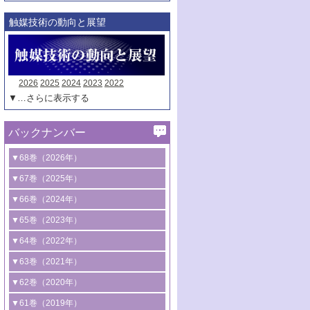
触媒技術の動向と展望
2026
2025
2024
2023
2022
▼…さらに表示する
バックナンバー
▼68巻（2026年）
1号 過酸化水素合成に関する研究動向
▼67巻（2025年）
2号 コンピューター技術により加速する
1号 CO
水素化によるグリーン燃料/グリ
▼66巻（2024年）
2
触媒開発
ーンケミカル製造
1号 低次元ナノ構造を有する触媒材料
▼65巻（2023年）
3号 有機分子変換やCO
資源化のための
2
2号 水素製造のための水分解技術に関す
2号 規制反応場を活用した固体触媒研究
1号 炭素が関わる触媒機能
▼64巻（2022年）
光触媒に関する最近の研究
る最近の研究
の新展開
2号 プラスチックケミカルリサイクルの
1号 合成ガス製造とCOを用いるケミカル
▼63巻（2021年）
B号 第137回触媒討論会（2026年）
3号 オレフィン系樹脂の精密合成に関す
3号 未踏分子変換を目指した酸化触媒プ
ための触媒技術
ズ合成の最新動向
1号 金触媒の新展開
▼62巻（2020年）
る最新技術
ロセスの最前線
3号 非酸化物系金属化合物を基盤とした
2号 化学品合成のための合金触媒開発
2号 ペロブスカイト
1号 触媒設計を拓く欠陥構造のキャラク
▼61巻（2019年）
4号 アルコール類の効率的変換を実現す
4号 シンクロトロン放射光および中性子
触媒材料の開発