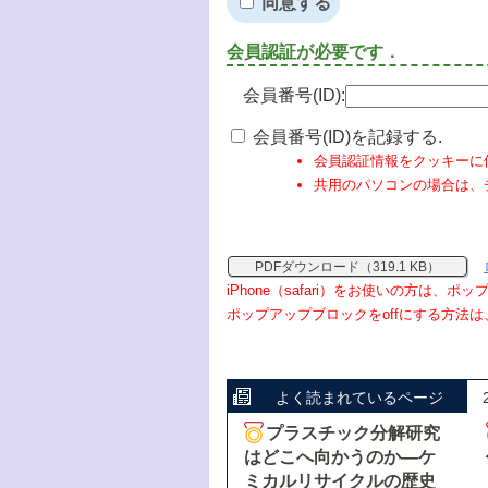
同意する
会員認証が必要です．
会員番号(ID):
会員番号(ID)を記録する.
会員認証情報をクッキーに
共用のパソコンの場合は、
PDFダウンロード（319.1 KB）
iPhone（safari）をお使いの方は、
ポップアップブロックをoffにする方法は
よく読まれているページ
プラスチック分解研究
はどこへ向かうのか―ケ
ミカルリサイクルの歴史