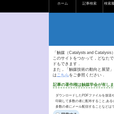
ホーム
記事検索
検索
「触媒（Catalysts and Ca
このサイトをつかって，どなたで
ドもできます．
また，「触媒技術の動向と展望」
は
こちら
をご参照ください．
記事の著作権は触媒学会が有しま
ダウンロードしたPDFファイルを放送
印刷して多数の者に配布すること,ある
多数の者にメール配信することなどは