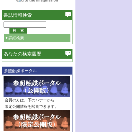
書誌情報検索
▼詳細検索
あなたの検索履歴
必ず含む
参照触媒ポータル
巻・号指定
巻
号
範囲指定
巻
号～
巻
会員の方は、下のバナーから
号
限定公開情報を閲覧できます。
触媒年鑑
年度
記事種別
マーク：
マークあり