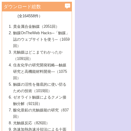
学）
7号 水素を利用する化成品合成の新潮流
6号 新しい固体酸触媒技術
5号 触媒を有効に使うための技術
ールホテル豊橋）
蔵技術の進歩
まで─
3号 メソポーラス物質の新展開
立大学）
3号 実用的ファインケミカル合成プロセス
ダウンロード総数
2号 第97回触媒討論会
1号 最近の触媒担体とその効果
▼46巻（2004年）
7号 ゼオライト合成における最近の進歩
6号 第106回触媒討論会
5号 CO
が関わる触媒・材料
B号 第111回触媒討論会（2013年・関西大
4号 錯体を利用したユニークな表面構造の
を実現する触媒
2
3号 リビング重合触媒の最近の展開
2号 第95回触媒討論会
(全164558件）
1号 部分酸化反応触媒の最前線
▼45巻（2003年）
学）
構築と機能
7号 有機分子触媒による精密有機合成
4号 バイオマス活用のための技術開発
6号 第104回触媒討論会
4号 今後の液体燃料を支える触媒技術
3号 化成品を合成するゼオライト触媒
2号 第93回触媒討論会
1号 なぜこの触媒が良いのか？
▼44巻（2002年）
貴金属合金触媒（2051回）
5号 若手会員による触媒研究の未来展望1：
8号 高機能化ポリオレフィンに向けた重合
5号 こんな物質，あんな物質―新たな触媒
7号 持続可能社会実現のための触媒および
5号 水素製造・貯蔵のための触媒技術の新
4号 水分解用光触媒材料
3号 特殊エネルギー場の触媒反応
触媒OnTheWeb Hacks─「触媒」
企業編
2号 第91回触媒討論会
触媒の最近の進展
1号 高次制御された触媒の化学
▼43巻（2001年）
の可能性―
触媒関連技術
しい展開
誌のウェブサイトを使う─（1659
5号 時間分解分光の進歩と応用
4号 生体内における金属の触媒作用
6号 第102回触媒討論会
3号 最近の自動車排ガス処理技術
2号 第89回触媒討論会
1号 グリーンケミストリーと触媒
▼42巻（2000年）
6号 第100回触媒討論会
8号 未来を拓く金属錯体
回）
6号 第98回触媒討論会
6号 第96回触媒討論会
5号 ファインケミカルズの展開に寄与する
7号 触媒・化学反応における計算化学の進
4号 触媒研究の現状と将来─第90回触媒討論
3号 触媒を利用した電気化学の新展開
2号 第87回触媒討論会特集号
1号 触媒反応工学の明日を拓く
▼41巻（1999年）
7号 『結晶の化学』を活かした触媒研究
光触媒はどこまでわかったか
7号 基礎化学品製造の触媒技術
触媒
歩
会Aから
7号 未来型金属錯体触媒開発への展望
4号 ナノ材料の調製と機能化
（1091回）
3号 生体触媒とバイオプロセス
2号 第85回触媒討論会
8号 イオン液体の応用
1号 孔、穴、あな?-特異な空間とその利用-
▼40巻（1998年）
8号 多機能型リアクター
6号 第94回触媒討論会
8号 若手研究者による触媒研究の未来展望
5号 基礎化学品製造の触媒技術
8号 超臨界流体を用いた化学プロセスの新
住友化学の研究開発戦略―触媒
5号 こんな触媒が欲しい
4号 水素製造・利用の触媒化学
3号 反応ダイナミクス
2号 第83回触媒討論会
1号 創立40周年記念・触媒化学この10年の
▼39巻（1997年）
2：大学・研究所編
展開
研究と高機能材料開発―（1075
7号 サブナノレベルでみた新しい表面現象
6号 第92回触媒討論会
6号 第90回触媒討論会
5号 触媒研究における新しい切り口：コン
進展と21世紀への提言/創立40周年記念・触
4号 超臨界流体の触媒反応への応用
3号 均一系触媒反応最前線
1号 均一系と不均一系触媒反応-その特徴と
回）
▼38巻（1996年）
8号 オレフィン重合触媒の新たな展
7号 基礎化学品製造の触媒技術
ビナトリアルケミストリー
媒学会この10年の歩みとこれから/創立40周
7号 触媒研究と学術雑誌/情報
5号 触媒のおもしろさをどのように伝える
接点
触媒の活性を徹底的に使い切る
4号 実用炭素材料の新展開
1号 触媒の構造と触媒作用/C1化学を中心と
▼37巻（1995年）
年記念・記録は語る
8号 資源の循環と触媒技術
6号 第88回触媒討論会特集号
か
ための技術（1019回）
8号 若い世代からみた触媒化学の現状と未
2号 第79回触媒討論会
5号 研究の方法論を考える
する21世紀への触媒
1号 ファインケミカルズと固体触媒
▼36巻（1994年）
2号 第81回触媒討論会
ゼオライト触媒によるクメン接
来
7号 企業における触媒研究のブレークスル
6号 第86回触媒討論会
3号 最新NO除去触媒の実用化研究
6号 第84回触媒討論会
2号 第77回触媒討論会
2号 第75回触媒討論会
触分解（921回）
1号 電気化学と触媒
▼35巻（1993年）
ー
3号 計算機触媒化学へのさそい
7号 水素化精製触媒の新しい展開
4号 新しい反応場を目指した触媒調製
7号 機能性金属材料と触媒
3号 オリンピックメダル:金・銀・銅はどん
酸化亜鉛の光触媒能の研究（837
3号 希土類を利用した触媒
2号 第73回触媒討論会
8号 この材料を触媒として使ってみません
4号 触媒劣化の制御と予測
1号 工業触媒開発マニュアル―探索から工
▼34巻（1992年）
8号 新しい反応性と機能性を目指した金属
な触媒作用を示すか
回）
5号 反応・分離技術の新しい展開
8号 触媒研究へのNMRの応用と展望
か？
業化まで
4号 触媒とリサイクル
3号 C4化学の展開
5号 最新の実用プロセスと触媒
クラスタ-化学
1号 インパクトを与えたこの研究
▼33巻（1991年）
光触媒反応（826回）
4号 触媒作用における機能の複合化
6号 第80回触媒討論会
2号 第71回触媒討論会
5号 エネルギー変換触媒
4号 《通常号》
6号 第82回触媒討論会
急速加熱急速冷却法による十面
2号 第69回触媒討論会
1号 触媒プロセス開発マニュアル―探索か
▼32巻（1990年）