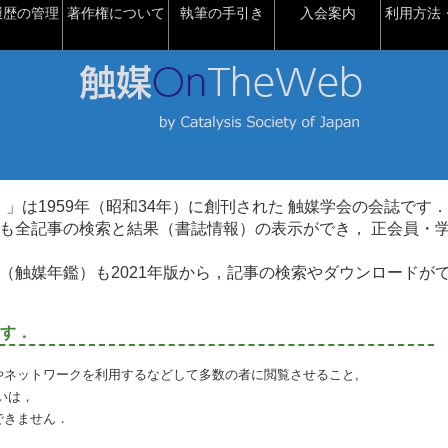
履歴の管理
著作権について
執筆の手引き
入会案内
利用方法・
talysis）」は1959年（昭和34年）に創刊された 触媒学会の会誌です．
も全記事の検索と結果（書誌情報）の表示ができ， 正会員・
（触媒年鑑）も2021年版から，記事の検索やダウンロードが
す．
やネットワークを利用するなどして多数の者に閲覧させること,
いは，
できません．