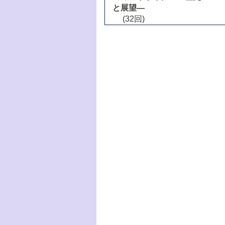
と展望―
(32回)