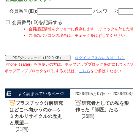
会員番号(ID):
パスワード:
会員番号(ID)を記録する.
会員認証情報をクッキーに保存します.（チェックを外した
共用のパソコンの場合は、チェックをはずしてください．
ログインできない方はこちら
PDFダウンロード（102.0 KB）
iPhone（safari）をお使いの方は、ポップアップブロックをoffにしてく
ポップアップブロックをoffにする方法は、
こちら
をご参照ください．
よく読まれているページ
2026年05月07日 ～ 2026年08
プラスチック分解研究
研究者としての私を形
はどこへ向かうのか―ケ
作った「師匠」たち
ミカルリサイクルの歴史
(26回)
と展望―
(31回)