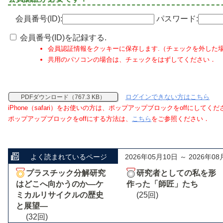
会員番号(ID):
パスワード:
会員番号(ID)を記録する.
会員認証情報をクッキーに保存します.（チェックを外した
共用のパソコンの場合は、チェックをはずしてください．
ログインできない方はこちら
PDFダウンロード（767.3 KB）
iPhone（safari）をお使いの方は、ポップアップブロックをoffにしてく
ポップアップブロックをoffにする方法は、
こちら
をご参照ください．
よく読まれているページ
2026年05月10日 ～ 2026年08
プラスチック分解研究
研究者としての私を形
はどこへ向かうのか―ケ
作った「師匠」たち
ミカルリサイクルの歴史
(25回)
と展望―
(32回)