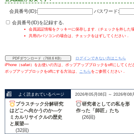
会員番号(ID):
パスワード:
会員番号(ID)を記録する.
会員認証情報をクッキーに保存します.（チェックを外した
共用のパソコンの場合は、チェックをはずしてください．
ログインできない方はこちら
PDFダウンロード（768.6 KB）
iPhone（safari）をお使いの方は、ポップアップブロックをoffにしてく
ポップアップブロックをoffにする方法は、
こちら
をご参照ください．
よく読まれているページ
2026年05月08日 ～ 2026年08
プラスチック分解研究
研究者としての私を形
はどこへ向かうのか―ケ
作った「師匠」たち
ミカルリサイクルの歴史
(26回)
と展望―
(32回)