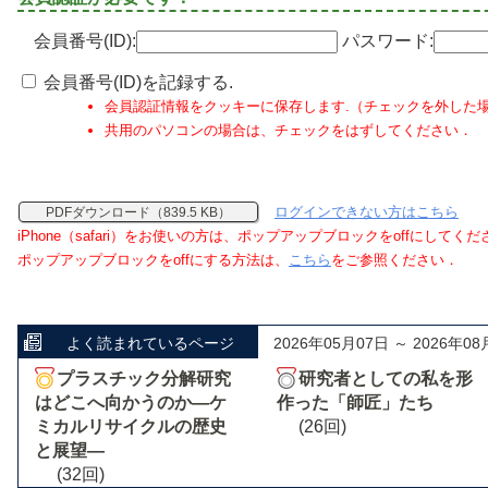
会員番号(ID):
パスワード:
会員番号(ID)を記録する.
会員認証情報をクッキーに保存します.（チェックを外した
共用のパソコンの場合は、チェックをはずしてください．
ログインできない方はこちら
PDFダウンロード（839.5 KB）
iPhone（safari）をお使いの方は、ポップアップブロックをoffにしてく
ポップアップブロックをoffにする方法は、
こちら
をご参照ください．
よく読まれているページ
2026年05月07日 ～ 2026年08
プラスチック分解研究
研究者としての私を形
はどこへ向かうのか―ケ
作った「師匠」たち
ミカルリサイクルの歴史
(26回)
と展望―
(32回)