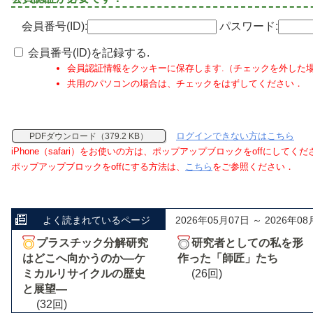
会員番号(ID):
パスワード:
会員番号(ID)を記録する.
会員認証情報をクッキーに保存します.（チェックを外した
共用のパソコンの場合は、チェックをはずしてください．
ログインできない方はこちら
PDFダウンロード（379.2 KB）
iPhone（safari）をお使いの方は、ポップアップブロックをoffにしてく
ポップアップブロックをoffにする方法は、
こちら
をご参照ください．
よく読まれているページ
2026年05月07日 ～ 2026年08
プラスチック分解研究
研究者としての私を形
はどこへ向かうのか―ケ
作った「師匠」たち
ミカルリサイクルの歴史
(26回)
と展望―
(32回)