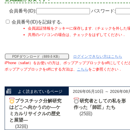
会員番号(ID):
パスワード:
会員番号(ID)を記録する.
会員認証情報をクッキーに保存します.（チェックを外した
共用のパソコンの場合は、チェックをはずしてください．
ログインできない方はこちら
PDFダウンロード（889.6 KB）
iPhone（safari）をお使いの方は、ポップアップブロックをoffにしてく
ポップアップブロックをoffにする方法は、
こちら
をご参照ください．
よく読まれているページ
2026年05月10日 ～ 2026年08
プラスチック分解研究
研究者としての私を形
はどこへ向かうのか―ケ
作った「師匠」たち
ミカルリサイクルの歴史
(25回)
と展望―
(32回)