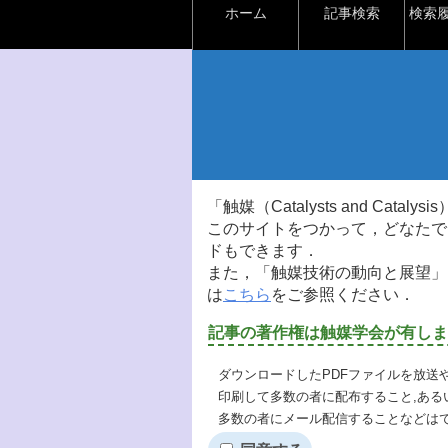
ホーム
記事検索
検索
「触媒（Catalysts and Ca
このサイトをつかって，どなたで
ドもできます．
また，「触媒技術の動向と展望」
は
こちら
をご参照ください．
記事の著作権は触媒学会が有しま
ダウンロードしたPDFファイルを放送
印刷して多数の者に配布すること,ある
多数の者にメール配信することなどは