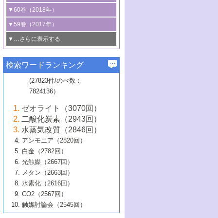
3号 CO
の排出削減および有効活用のた
タリゼーション
2
3号 特殊反応場を利用した触媒的分子変
る非貴金属触媒の研究動向
線を利用した触媒解析技術の最先端
1号 物質移動制御に着目した触媒プロセ
▼60巻（2018年）
4号 格子酸素・格子酸素欠陥を利用した
めの触媒技術
換反応
2号 機能化学品製造に資するクリーンな
ス開発
5号 ゼオライトの合成と応用における研
5号 単原子触媒
触媒反応
1号 固体酸触媒の最新の研究動向
▼59巻（2017年）
触媒的酸化反応
4号 若手による情報発信企画～とびたて
4号 多孔質材料を用いた触媒の新展開
究動向
2号 CO
フリー水素サプライチェーンに
2
6号 参照触媒委員会からのお知らせ
5号 生体触媒によるエネルギー変換反応
2号 二酸化炭素からの有用化学品合成
1号 いたるところに，触媒
▼…さらに表示する
若き触媒の研究者たち～（1）
3号 水処理のための触媒化学
5号 情報学的手法を用いた触媒開発
6号 ヘテロ接合界面
関わる触媒開発動向
B号 第133回触媒討論会（2023年）
6号 窒素とリンの循環のための触媒・機
3号 ナノ粒子・クラスター触媒の最前線
2号 機能性材料の局所構造解析のための
5号 若手による情報発信企画～とびたて
▼58巻（2016年）
4号 光触媒を用いた水分解の最新の研究
6号 カーボンニュートラルに向けた電解
B号 第135回触媒討論会（2025年）
3号 精密高分子合成に関する最近の研究
能性材料
最先端技術
検索ワードランキング
4号 60周年記念企画
若き触媒の研究者たち～（2）
動向
技術
1号 ユニークな構造の高分子を生み出す触
▼57巻（2015年）
動向
B号 第131回触媒討論会（2023年）
3号 無機分離膜材料の開発と触媒反応プ
5号 進化するゼオライト合成技術
6号 石油のノーブル・ユースを志向した
媒技術
(27823件/のべ数：
5号 次世代の触媒プロセスを支えるマイ
B号 第127回触媒討論会（2021年・オン
1号 水素キャリアにかかわる触媒技術の新
4号 バイオマス化成品製造のための触媒
▼56巻（2014年）
ロセスへの適用
触媒技術
7824136）
クロ波
6号 非貴金属系触媒における電気化学的
ライン開催(Zoom)のみ）
2号 リグニンからの化成品製造に向けた触
展開
技術
1号 特殊環境場を利用した材料合成
▼55巻（2013年）
4号 触媒研究における計算科学の利用
酸素還元反応
B号 第129回触媒討論会（2022年・京都
媒技術
6号 メタン転換技術の最新動向
ゼオライト（3070回）
2号 石油精製用触媒の最近の進展
5号 固体触媒による含窒素有機化合物変
2号 光触媒反応機構に関する最新の研究動
1号 高耐久性燃料電池システム用触媒にお
大学：オンライン・対面開催）
▼54巻（2012年）
5号 水素のふるまいを解き明かす最先端
B号 第121回触媒討論会（2018年・東京
3号 触媒研究の最先端～とびたて若き研究
二酸化炭素（2943回）
B号 第125回触媒討論会（2020年・工学
換の最前線
3号 固体酸化物形燃料電池（SOFC）におけ
向
ける新展開
研究
大学）
1号 規則性多孔体の利用技術における最近
▼53巻（2011年）
者たち～（1）
水蒸気改質（2846回）
院大学）
るアノード触媒上での燃料直接改質技術
6号 貴金属使用量低減に向けた自動車排
3号 固体高分子形燃料電池カソード触媒の
2号 リビングラジカル重合の最近の動向
6号 低級アルカンの有効利用のための触
の進歩
アンモニア（2820回）
4号 触媒研究の最先端～とびたて若き研究
1号 金属学から見る合金触媒の新展開
▼52巻（2010年）
ガス浄化触媒の開発
4号 コアシェル構造の制御による触媒機能
開発動向
媒技術
白金（2782回）
3号 天然ガスの化学工業的展開に関する触
2号 第109回触媒討論会
者たち～（2）
2号 第107回触媒討論会
の向上
1号 触媒の劣化対策と長寿命触媒開発
B号 第123回触媒討論会（2019年・大阪
▼51巻（2009年）
4号 人工光合成に向けた近年のアプローチ
光触媒（2667回）
媒技術
B号 第119回触媒討論会（2017年・首都
3号 貴金属低減技術の最新動向
5号 触媒研究の最先端～とびたて若き研究
市立大学）
3号 触媒のその場観察法の進歩（１）
5号 工業触媒およびその周辺技術の最近の
2号 第105回触媒討論会
1号 炭素材料－熱い注目を集める材料－
▼50巻（2008年）
メタン（2663回）
大学東京）
5号 未利用熱エネルギーの有効活用に貢献
4号 貴金属触媒の精密構造制御とその活用
者たち～（3）
4号 貴金属代替技術の最新動向
進歩
水素化（2616回）
4号 触媒のその場観察法の進歩（２）
3号 ナノ構造が拓く新機能
する触媒技術
2号 第103回触媒討論会
1号 触媒化学と学会のこの10年，半世紀，
▼49巻（2007年）
5号 バイオマス化成品製造のための固体触
6号 イオニクス材料と燃料電池・電解合成
5号 光触媒による物質変換反応の新展開
CO2（2567回）
6号 ナノシート
5号 不活性結合の触媒的活性化による有機
そして未来
4号 活性サイトおよびその環境の精密な設
6号 ポリオキソメタレート
3号 環境浄化用光触媒の現状と課題
媒の開発
1号 含フッ素化合物の合成と触媒
▼48巻（2006年）
の最新の研究動向
触媒討論会（2545回）
6号 グラフェン
合成
B号 第115回触媒討論会（2015年・成蹊大
計による触媒の高機能化
2号 第101回触媒討論会
B号 第113回触媒討論会（2014年・ロワジ
4号 水素社会の実現に向けた水素製造・貯
6号 ナノ空間─吸着状態解析から新機能開拓
2号 第99回触媒討論会
B号 第117回触媒討論会（2016年・大阪府
1号 固体酸触媒の最近の進歩
▼47巻（2005年）