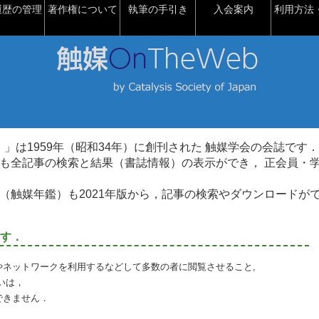
履歴の管理
著作権について
執筆の手引き
入会案内
利用方法・
talysis）」は1959年（昭和34年）に創刊された 触媒学会の会誌です．
も全記事の検索と結果（書誌情報）の表示ができ， 正会員・
（触媒年鑑）も2021年版から，記事の検索やダウンロードが
す．
やネットワークを利用するなどして多数の者に閲覧させること,
いは，
できません．