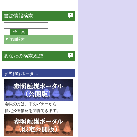
書誌情報検索
▼詳細検索
あなたの検索履歴
必ず含む
参照触媒ポータル
巻・号指定
巻
号
範囲指定
巻
号～
巻
会員の方は、下のバナーから
号
限定公開情報を閲覧できます。
触媒年鑑
年度
記事種別
マーク：
マークあり