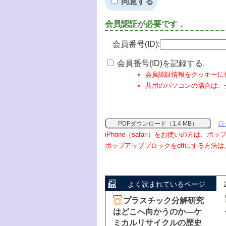
同意する
会員認証が必要です．
会員番号(ID):
会員番号(ID)を記録する.
会員認証情報をクッキーに
共用のパソコンの場合は、
ロ
PDFダウンロード（1.4 MB）
iPhone（safari）をお使いの方は、
ポップアップブロックをoffにする方法は
よく読まれているページ
プラスチック分解研究
はどこへ向かうのか―ケ
ミカルリサイクルの歴史