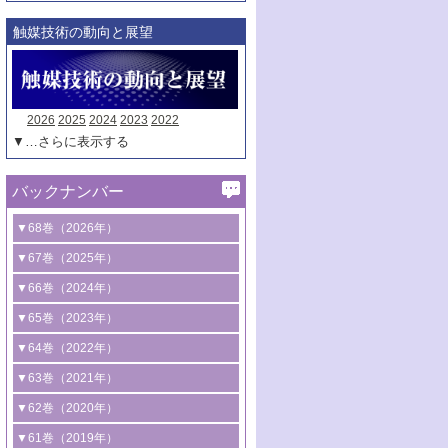
触媒技術の動向と展望
2026
2025
2024
2023
2022
▼…さらに表示する
バックナンバー
▼68巻（2026年）
1号 過酸化水素合成に関する研究動向
▼67巻（2025年）
2号 コンピューター技術により加速する
1号 CO
水素化によるグリーン燃料/グリ
▼66巻（2024年）
2
触媒開発
ーンケミカル製造
1号 低次元ナノ構造を有する触媒材料
▼65巻（2023年）
3号 有機分子変換やCO
資源化のための
2
2号 水素製造のための水分解技術に関す
2号 規制反応場を活用した固体触媒研究
1号 炭素が関わる触媒機能
▼64巻（2022年）
光触媒に関する最近の研究
る最近の研究
の新展開
2号 プラスチックケミカルリサイクルの
1号 合成ガス製造とCOを用いるケミカル
▼63巻（2021年）
B号 第137回触媒討論会（2026年）
3号 オレフィン系樹脂の精密合成に関す
3号 未踏分子変換を目指した酸化触媒プ
ための触媒技術
ズ合成の最新動向
1号 金触媒の新展開
▼62巻（2020年）
る最新技術
ロセスの最前線
3号 非酸化物系金属化合物を基盤とした
2号 化学品合成のための合金触媒開発
2号 ペロブスカイト
1号 触媒設計を拓く欠陥構造のキャラク
▼61巻（2019年）
4号 アルコール類の効率的変換を実現す
4号 シンクロトロン放射光および中性子
触媒材料の開発