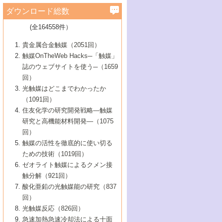
学）
7号 水素を利用する化成品合成の新潮流
6号 新しい固体酸触媒技術
5号 触媒を有効に使うための技術
ールホテル豊橋）
蔵技術の進歩
まで─
3号 メソポーラス物質の新展開
立大学）
3号 実用的ファインケミカル合成プロセス
ダウンロード総数
2号 第97回触媒討論会
1号 最近の触媒担体とその効果
▼46巻（2004年）
7号 ゼオライト合成における最近の進歩
6号 第106回触媒討論会
5号 CO
が関わる触媒・材料
B号 第111回触媒討論会（2013年・関西大
4号 錯体を利用したユニークな表面構造の
を実現する触媒
2
3号 リビング重合触媒の最近の展開
2号 第95回触媒討論会
(全164558件）
1号 部分酸化反応触媒の最前線
▼45巻（2003年）
学）
構築と機能
7号 有機分子触媒による精密有機合成
4号 バイオマス活用のための技術開発
6号 第104回触媒討論会
4号 今後の液体燃料を支える触媒技術
3号 化成品を合成するゼオライト触媒
2号 第93回触媒討論会
1号 なぜこの触媒が良いのか？
▼44巻（2002年）
貴金属合金触媒（2051回）
5号 若手会員による触媒研究の未来展望1：
8号 高機能化ポリオレフィンに向けた重合
5号 こんな物質，あんな物質―新たな触媒
7号 持続可能社会実現のための触媒および
5号 水素製造・貯蔵のための触媒技術の新
4号 水分解用光触媒材料
3号 特殊エネルギー場の触媒反応
触媒OnTheWeb Hacks─「触媒」
企業編
2号 第91回触媒討論会
触媒の最近の進展
1号 高次制御された触媒の化学
▼43巻（2001年）
の可能性―
触媒関連技術
しい展開
誌のウェブサイトを使う─（1659
5号 時間分解分光の進歩と応用
4号 生体内における金属の触媒作用
6号 第102回触媒討論会
3号 最近の自動車排ガス処理技術
2号 第89回触媒討論会
1号 グリーンケミストリーと触媒
▼42巻（2000年）
6号 第100回触媒討論会
8号 未来を拓く金属錯体
回）
6号 第98回触媒討論会
6号 第96回触媒討論会
5号 ファインケミカルズの展開に寄与する
7号 触媒・化学反応における計算化学の進
4号 触媒研究の現状と将来─第90回触媒討論
3号 触媒を利用した電気化学の新展開
2号 第87回触媒討論会特集号
1号 触媒反応工学の明日を拓く
▼41巻（1999年）
7号 『結晶の化学』を活かした触媒研究
光触媒はどこまでわかったか
7号 基礎化学品製造の触媒技術
触媒
歩
会Aから
7号 未来型金属錯体触媒開発への展望
4号 ナノ材料の調製と機能化
（1091回）
3号 生体触媒とバイオプロセス
2号 第85回触媒討論会
8号 イオン液体の応用
1号 孔、穴、あな?-特異な空間とその利用-
▼40巻（1998年）
8号 多機能型リアクター
6号 第94回触媒討論会
8号 若手研究者による触媒研究の未来展望
5号 基礎化学品製造の触媒技術
8号 超臨界流体を用いた化学プロセスの新
住友化学の研究開発戦略―触媒
5号 こんな触媒が欲しい
4号 水素製造・利用の触媒化学
3号 反応ダイナミクス
2号 第83回触媒討論会
1号 創立40周年記念・触媒化学この10年の
▼39巻（1997年）
2：大学・研究所編
展開
研究と高機能材料開発―（1075
7号 サブナノレベルでみた新しい表面現象
6号 第92回触媒討論会
6号 第90回触媒討論会
5号 触媒研究における新しい切り口：コン
進展と21世紀への提言/創立40周年記念・触
4号 超臨界流体の触媒反応への応用
3号 均一系触媒反応最前線
1号 均一系と不均一系触媒反応-その特徴と
回）
▼38巻（1996年）
8号 オレフィン重合触媒の新たな展
7号 基礎化学品製造の触媒技術
ビナトリアルケミストリー
媒学会この10年の歩みとこれから/創立40周
7号 触媒研究と学術雑誌/情報
5号 触媒のおもしろさをどのように伝える
接点
触媒の活性を徹底的に使い切る
4号 実用炭素材料の新展開
1号 触媒の構造と触媒作用/C1化学を中心と
▼37巻（1995年）
年記念・記録は語る
8号 資源の循環と触媒技術
6号 第88回触媒討論会特集号
か
ための技術（1019回）
8号 若い世代からみた触媒化学の現状と未
2号 第79回触媒討論会
5号 研究の方法論を考える
する21世紀への触媒
1号 ファインケミカルズと固体触媒
▼36巻（1994年）
2号 第81回触媒討論会
ゼオライト触媒によるクメン接
来
7号 企業における触媒研究のブレークスル
6号 第86回触媒討論会
3号 最新NO除去触媒の実用化研究
6号 第84回触媒討論会
2号 第77回触媒討論会
2号 第75回触媒討論会
触分解（921回）
1号 電気化学と触媒
▼35巻（1993年）
ー
3号 計算機触媒化学へのさそい
7号 水素化精製触媒の新しい展開
4号 新しい反応場を目指した触媒調製
7号 機能性金属材料と触媒
3号 オリンピックメダル:金・銀・銅はどん
酸化亜鉛の光触媒能の研究（837
3号 希土類を利用した触媒
2号 第73回触媒討論会
8号 この材料を触媒として使ってみません
4号 触媒劣化の制御と予測
1号 工業触媒開発マニュアル―探索から工
▼34巻（1992年）
8号 新しい反応性と機能性を目指した金属
な触媒作用を示すか
回）
5号 反応・分離技術の新しい展開
8号 触媒研究へのNMRの応用と展望
か？
業化まで
4号 触媒とリサイクル
3号 C4化学の展開
5号 最新の実用プロセスと触媒
クラスタ-化学
1号 インパクトを与えたこの研究
▼33巻（1991年）
光触媒反応（826回）
4号 触媒作用における機能の複合化
6号 第80回触媒討論会
2号 第71回触媒討論会
5号 エネルギー変換触媒
4号 《通常号》
6号 第82回触媒討論会
急速加熱急速冷却法による十面
2号 第69回触媒討論会
1号 触媒プロセス開発マニュアル―探索か
▼32巻（1990年）