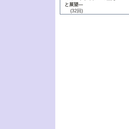
と展望―
(32回)