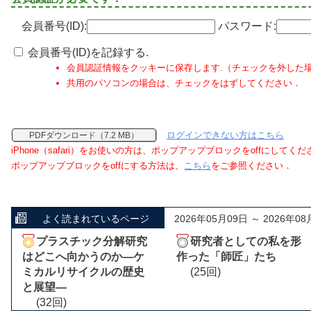
会員番号(ID):
パスワード:
会員番号(ID)を記録する.
会員認証情報をクッキーに保存します.（チェックを外した
共用のパソコンの場合は、チェックをはずしてください．
ログインできない方はこちら
PDFダウンロード（7.2 MB）
iPhone（safari）をお使いの方は、ポップアップブロックをoffにしてく
ポップアップブロックをoffにする方法は、
こちら
をご参照ください．
よく読まれているページ
2026年05月09日 ～ 2026年08
プラスチック分解研究
研究者としての私を形
はどこへ向かうのか―ケ
作った「師匠」たち
ミカルリサイクルの歴史
(25回)
と展望―
(32回)