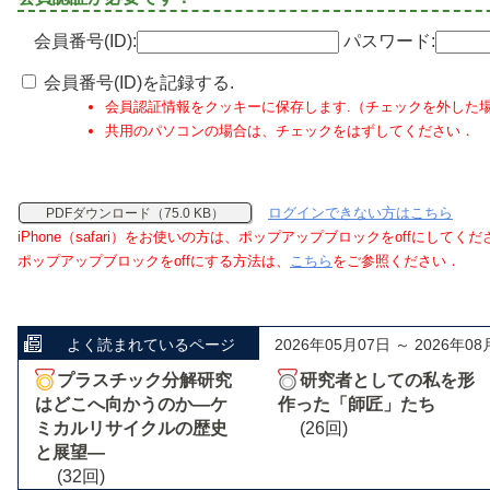
会員番号(ID):
パスワード:
会員番号(ID)を記録する.
会員認証情報をクッキーに保存します.（チェックを外した
共用のパソコンの場合は、チェックをはずしてください．
ログインできない方はこちら
PDFダウンロード（75.0 KB）
iPhone（safari）をお使いの方は、ポップアップブロックをoffにしてく
ポップアップブロックをoffにする方法は、
こちら
をご参照ください．
よく読まれているページ
2026年05月07日 ～ 2026年08
プラスチック分解研究
研究者としての私を形
はどこへ向かうのか―ケ
作った「師匠」たち
ミカルリサイクルの歴史
(26回)
と展望―
(32回)