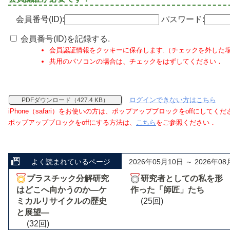
会員番号(ID):
パスワード:
会員番号(ID)を記録する.
会員認証情報をクッキーに保存します.（チェックを外した
共用のパソコンの場合は、チェックをはずしてください．
ログインできない方はこちら
PDFダウンロード（427.4 KB）
iPhone（safari）をお使いの方は、ポップアップブロックをoffにしてく
ポップアップブロックをoffにする方法は、
こちら
をご参照ください．
よく読まれているページ
2026年05月10日 ～ 2026年08
プラスチック分解研究
研究者としての私を形
はどこへ向かうのか―ケ
作った「師匠」たち
ミカルリサイクルの歴史
(25回)
と展望―
(32回)