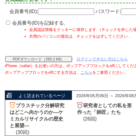
会員番号(ID):
パスワード:
会員番号(ID)を記録する.
会員認証情報をクッキーに保存します.（チェックを外した
共用のパソコンの場合は、チェックをはずしてください．
ログインできない方はこちら
PDFダウンロード（265.2 KB）
iPhone（safari）をお使いの方は、ポップアップブロックをoffにしてく
ポップアップブロックをoffにする方法は、
こちら
をご参照ください．
よく読まれているページ
2026年05月06日 ～ 2026年08
プラスチック分解研究
研究者としての私を形
はどこへ向かうのか―ケ
作った「師匠」たち
ミカルリサイクルの歴史
(26回)
と展望―
(30回)