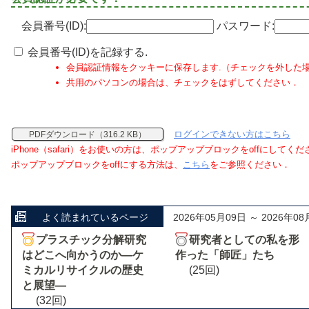
会員番号(ID):
パスワード:
会員番号(ID)を記録する.
会員認証情報をクッキーに保存します.（チェックを外した
共用のパソコンの場合は、チェックをはずしてください．
ログインできない方はこちら
PDFダウンロード（316.2 KB）
iPhone（safari）をお使いの方は、ポップアップブロックをoffにしてく
ポップアップブロックをoffにする方法は、
こちら
をご参照ください．
よく読まれているページ
2026年05月09日 ～ 2026年08
プラスチック分解研究
研究者としての私を形
はどこへ向かうのか―ケ
作った「師匠」たち
ミカルリサイクルの歴史
(25回)
と展望―
(32回)