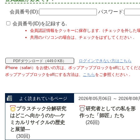
会員番号(ID):
パスワード:
会員番号(ID)を記録する.
会員認証情報をクッキーに保存します.（チェックを外した
共用のパソコンの場合は、チェックをはずしてください．
ログインできない方はこちら
PDFダウンロード（449.0 KB）
iPhone（safari）をお使いの方は、ポップアップブロックをoffにしてく
ポップアップブロックをoffにする方法は、
こちら
をご参照ください．
よく読まれているページ
2026年05月06日 ～ 2026年08
プラスチック分解研究
研究者としての私を形
はどこへ向かうのか―ケ
作った「師匠」たち
ミカルリサイクルの歴史
(26回)
と展望―
(30回)