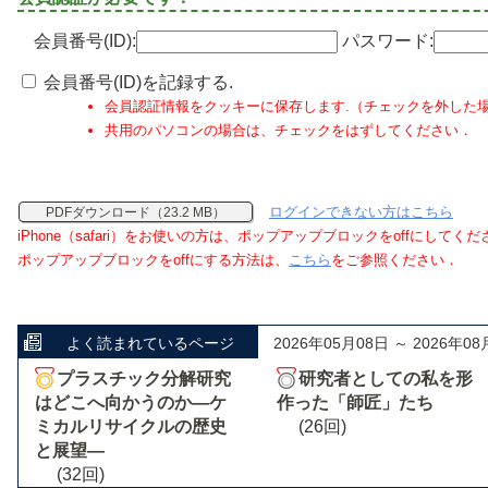
会員番号(ID):
パスワード:
会員番号(ID)を記録する.
会員認証情報をクッキーに保存します.（チェックを外した
共用のパソコンの場合は、チェックをはずしてください．
ログインできない方はこちら
PDFダウンロード（23.2 MB）
iPhone（safari）をお使いの方は、ポップアップブロックをoffにしてく
ポップアップブロックをoffにする方法は、
こちら
をご参照ください．
よく読まれているページ
2026年05月08日 ～ 2026年08
プラスチック分解研究
研究者としての私を形
はどこへ向かうのか―ケ
作った「師匠」たち
ミカルリサイクルの歴史
(26回)
と展望―
(32回)