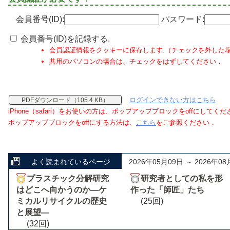
会員番号(ID):
パスワード:
会員番号(ID)を記録する.
会員認証情報をクッキーに保存します.（チェックを外した
共用のパソコンの場合は、チェックをはずしてください．
ログインできない方はこちら
PDFダウンロード（105.4 KB）
iPhone（safari）をお使いの方は、ポップアップブロックをoffにしてく
ポップアップブロックをoffにする方法は、
こちら
をご参照ください．
よく読まれているページ
2026年05月09日 ～ 2026年08
プラスチック分解研究
研究者としての私を形
はどこへ向かうのか―ケ
作った「師匠」たち
ミカルリサイクルの歴史
(25回)
と展望―
(32回)