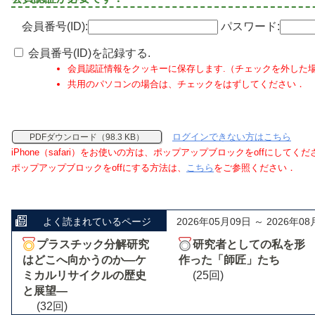
会員番号(ID):
パスワード:
会員番号(ID)を記録する.
会員認証情報をクッキーに保存します.（チェックを外した
共用のパソコンの場合は、チェックをはずしてください．
ログインできない方はこちら
PDFダウンロード（98.3 KB）
iPhone（safari）をお使いの方は、ポップアップブロックをoffにしてく
ポップアップブロックをoffにする方法は、
こちら
をご参照ください．
よく読まれているページ
2026年05月09日 ～ 2026年08
プラスチック分解研究
研究者としての私を形
はどこへ向かうのか―ケ
作った「師匠」たち
ミカルリサイクルの歴史
(25回)
と展望―
(32回)