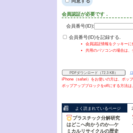
同意する
会員認証が必要です．
会員番号(ID):
会員番号(ID)を記録する.
会員認証情報をクッキーに
共用のパソコンの場合は、
PDFダウンロード（72.3 KB）
iPhone（safari）をお使いの方は、
ポップアップブロックをoffにする方法は
よく読まれているページ
プラスチック分解研究
はどこへ向かうのか―ケ
ミカルリサイクルの歴史