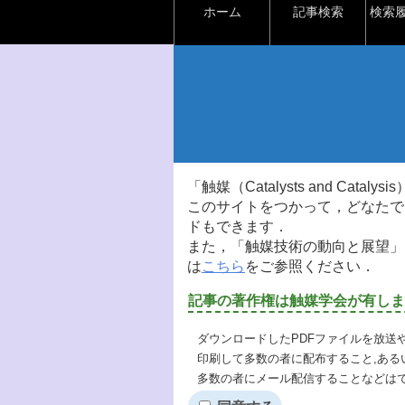
ホーム
記事検索
検索
「触媒（Catalysts and Ca
このサイトをつかって，どなたで
ドもできます．
また，「触媒技術の動向と展望」
は
こちら
をご参照ください．
記事の著作権は触媒学会が有しま
ダウンロードしたPDFファイルを放送
印刷して多数の者に配布すること,ある
多数の者にメール配信することなどは