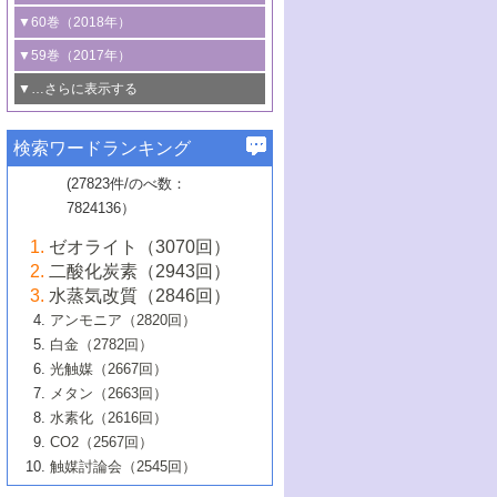
3号 CO
の排出削減および有効活用のた
タリゼーション
2
3号 特殊反応場を利用した触媒的分子変
る非貴金属触媒の研究動向
線を利用した触媒解析技術の最先端
1号 物質移動制御に着目した触媒プロセ
▼60巻（2018年）
4号 格子酸素・格子酸素欠陥を利用した
めの触媒技術
換反応
2号 機能化学品製造に資するクリーンな
ス開発
5号 ゼオライトの合成と応用における研
5号 単原子触媒
触媒反応
1号 固体酸触媒の最新の研究動向
▼59巻（2017年）
触媒的酸化反応
4号 若手による情報発信企画～とびたて
4号 多孔質材料を用いた触媒の新展開
究動向
2号 CO
フリー水素サプライチェーンに
2
6号 参照触媒委員会からのお知らせ
5号 生体触媒によるエネルギー変換反応
2号 二酸化炭素からの有用化学品合成
1号 いたるところに，触媒
▼…さらに表示する
若き触媒の研究者たち～（1）
3号 水処理のための触媒化学
5号 情報学的手法を用いた触媒開発
6号 ヘテロ接合界面
関わる触媒開発動向
B号 第133回触媒討論会（2023年）
6号 窒素とリンの循環のための触媒・機
3号 ナノ粒子・クラスター触媒の最前線
2号 機能性材料の局所構造解析のための
5号 若手による情報発信企画～とびたて
▼58巻（2016年）
4号 光触媒を用いた水分解の最新の研究
6号 カーボンニュートラルに向けた電解
B号 第135回触媒討論会（2025年）
3号 精密高分子合成に関する最近の研究
能性材料
最先端技術
検索ワードランキング
4号 60周年記念企画
若き触媒の研究者たち～（2）
動向
技術
1号 ユニークな構造の高分子を生み出す触
▼57巻（2015年）
動向
B号 第131回触媒討論会（2023年）
3号 無機分離膜材料の開発と触媒反応プ
5号 進化するゼオライト合成技術
6号 石油のノーブル・ユースを志向した
媒技術
(27823件/のべ数：
5号 次世代の触媒プロセスを支えるマイ
B号 第127回触媒討論会（2021年・オン
1号 水素キャリアにかかわる触媒技術の新
4号 バイオマス化成品製造のための触媒
▼56巻（2014年）
ロセスへの適用
触媒技術
7824136）
クロ波
6号 非貴金属系触媒における電気化学的
ライン開催(Zoom)のみ）
2号 リグニンからの化成品製造に向けた触
展開
技術
1号 特殊環境場を利用した材料合成
▼55巻（2013年）
4号 触媒研究における計算科学の利用
酸素還元反応
B号 第129回触媒討論会（2022年・京都
媒技術
6号 メタン転換技術の最新動向
ゼオライト（3070回）
2号 石油精製用触媒の最近の進展
5号 固体触媒による含窒素有機化合物変
2号 光触媒反応機構に関する最新の研究動
1号 高耐久性燃料電池システム用触媒にお
大学：オンライン・対面開催）
▼54巻（2012年）
5号 水素のふるまいを解き明かす最先端
B号 第121回触媒討論会（2018年・東京
3号 触媒研究の最先端～とびたて若き研究
二酸化炭素（2943回）
B号 第125回触媒討論会（2020年・工学
換の最前線
3号 固体酸化物形燃料電池（SOFC）におけ
向
ける新展開
研究
大学）
1号 規則性多孔体の利用技術における最近
▼53巻（2011年）
者たち～（1）
水蒸気改質（2846回）
院大学）
るアノード触媒上での燃料直接改質技術
6号 貴金属使用量低減に向けた自動車排
3号 固体高分子形燃料電池カソード触媒の
2号 リビングラジカル重合の最近の動向
6号 低級アルカンの有効利用のための触
の進歩
アンモニア（2820回）
4号 触媒研究の最先端～とびたて若き研究
1号 金属学から見る合金触媒の新展開
▼52巻（2010年）
ガス浄化触媒の開発
4号 コアシェル構造の制御による触媒機能
開発動向
媒技術
白金（2782回）
3号 天然ガスの化学工業的展開に関する触
2号 第109回触媒討論会
者たち～（2）
2号 第107回触媒討論会
の向上
1号 触媒の劣化対策と長寿命触媒開発
B号 第123回触媒討論会（2019年・大阪
▼51巻（2009年）
4号 人工光合成に向けた近年のアプローチ
光触媒（2667回）
媒技術
B号 第119回触媒討論会（2017年・首都
3号 貴金属低減技術の最新動向
5号 触媒研究の最先端～とびたて若き研究
市立大学）
3号 触媒のその場観察法の進歩（１）
5号 工業触媒およびその周辺技術の最近の
2号 第105回触媒討論会
1号 炭素材料－熱い注目を集める材料－
▼50巻（2008年）
メタン（2663回）
大学東京）
5号 未利用熱エネルギーの有効活用に貢献
4号 貴金属触媒の精密構造制御とその活用
者たち～（3）
4号 貴金属代替技術の最新動向
進歩
水素化（2616回）
4号 触媒のその場観察法の進歩（２）
3号 ナノ構造が拓く新機能
する触媒技術
2号 第103回触媒討論会
1号 触媒化学と学会のこの10年，半世紀，
▼49巻（2007年）
5号 バイオマス化成品製造のための固体触
6号 イオニクス材料と燃料電池・電解合成
5号 光触媒による物質変換反応の新展開
CO2（2567回）
6号 ナノシート
5号 不活性結合の触媒的活性化による有機
そして未来
4号 活性サイトおよびその環境の精密な設
6号 ポリオキソメタレート
3号 環境浄化用光触媒の現状と課題
媒の開発
1号 含フッ素化合物の合成と触媒
▼48巻（2006年）
の最新の研究動向
触媒討論会（2545回）
6号 グラフェン
合成
B号 第115回触媒討論会（2015年・成蹊大
計による触媒の高機能化
2号 第101回触媒討論会
B号 第113回触媒討論会（2014年・ロワジ
4号 水素社会の実現に向けた水素製造・貯
6号 ナノ空間─吸着状態解析から新機能開拓
2号 第99回触媒討論会
B号 第117回触媒討論会（2016年・大阪府
1号 固体酸触媒の最近の進歩
▼47巻（2005年）