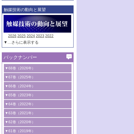
触媒技術の動向と展望
2026
2025
2024
2023
2022
▼…さらに表示する
バックナンバー
▼68巻（2026年）
1号 過酸化水素合成に関する研究動向
▼67巻（2025年）
2号 コンピューター技術により加速する
1号 CO
水素化によるグリーン燃料/グリ
▼66巻（2024年）
2
触媒開発
ーンケミカル製造
1号 低次元ナノ構造を有する触媒材料
▼65巻（2023年）
3号 有機分子変換やCO
資源化のための
2
2号 水素製造のための水分解技術に関す
2号 規制反応場を活用した固体触媒研究
1号 炭素が関わる触媒機能
▼64巻（2022年）
光触媒に関する最近の研究
る最近の研究
の新展開
2号 プラスチックケミカルリサイクルの
1号 合成ガス製造とCOを用いるケミカル
▼63巻（2021年）
B号 第137回触媒討論会（2026年）
3号 オレフィン系樹脂の精密合成に関す
3号 未踏分子変換を目指した酸化触媒プ
ための触媒技術
ズ合成の最新動向
1号 金触媒の新展開
▼62巻（2020年）
る最新技術
ロセスの最前線
3号 非酸化物系金属化合物を基盤とした
2号 化学品合成のための合金触媒開発
2号 ペロブスカイト
1号 触媒設計を拓く欠陥構造のキャラク
▼61巻（2019年）
4号 アルコール類の効率的変換を実現す
4号 シンクロトロン放射光および中性子
触媒材料の開発