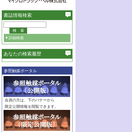
書誌情報検索
▼詳細検索
あなたの検索履歴
必ず含む
参照触媒ポータル
巻・号指定
巻
号
範囲指定
巻
号～
巻
会員の方は、下のバナーから
号
限定公開情報を閲覧できます。
触媒年鑑
年度
記事種別
マーク：
マークあり