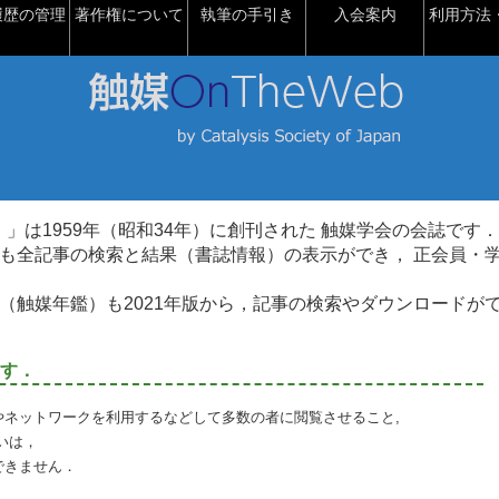
履歴の管理
著作権について
執筆の手引き
入会案内
利用方法・
talysis）」は1959年（昭和34年）に創刊された 触媒学会の会誌です．
も全記事の検索と結果（書誌情報）の表示ができ， 正会員・
（触媒年鑑）も2021年版から，記事の検索やダウンロードが
す．
やネットワークを利用するなどして多数の者に閲覧させること,
いは，
できません．