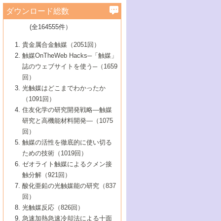
学）
7号 水素を利用する化成品合成の新潮流
6号 新しい固体酸触媒技術
5号 触媒を有効に使うための技術
ールホテル豊橋）
蔵技術の進歩
まで─
3号 メソポーラス物質の新展開
立大学）
3号 実用的ファインケミカル合成プロセス
ダウンロード総数
2号 第97回触媒討論会
1号 最近の触媒担体とその効果
▼46巻（2004年）
7号 ゼオライト合成における最近の進歩
6号 第106回触媒討論会
5号 CO
が関わる触媒・材料
B号 第111回触媒討論会（2013年・関西大
4号 錯体を利用したユニークな表面構造の
を実現する触媒
2
3号 リビング重合触媒の最近の展開
2号 第95回触媒討論会
(全164555件）
1号 部分酸化反応触媒の最前線
▼45巻（2003年）
学）
構築と機能
7号 有機分子触媒による精密有機合成
4号 バイオマス活用のための技術開発
6号 第104回触媒討論会
4号 今後の液体燃料を支える触媒技術
3号 化成品を合成するゼオライト触媒
2号 第93回触媒討論会
1号 なぜこの触媒が良いのか？
▼44巻（2002年）
貴金属合金触媒（2051回）
5号 若手会員による触媒研究の未来展望1：
8号 高機能化ポリオレフィンに向けた重合
5号 こんな物質，あんな物質―新たな触媒
7号 持続可能社会実現のための触媒および
5号 水素製造・貯蔵のための触媒技術の新
4号 水分解用光触媒材料
3号 特殊エネルギー場の触媒反応
触媒OnTheWeb Hacks─「触媒」
企業編
2号 第91回触媒討論会
触媒の最近の進展
1号 高次制御された触媒の化学
▼43巻（2001年）
の可能性―
触媒関連技術
しい展開
誌のウェブサイトを使う─（1659
5号 時間分解分光の進歩と応用
4号 生体内における金属の触媒作用
6号 第102回触媒討論会
3号 最近の自動車排ガス処理技術
2号 第89回触媒討論会
1号 グリーンケミストリーと触媒
▼42巻（2000年）
6号 第100回触媒討論会
8号 未来を拓く金属錯体
回）
6号 第98回触媒討論会
6号 第96回触媒討論会
5号 ファインケミカルズの展開に寄与する
7号 触媒・化学反応における計算化学の進
4号 触媒研究の現状と将来─第90回触媒討論
3号 触媒を利用した電気化学の新展開
2号 第87回触媒討論会特集号
1号 触媒反応工学の明日を拓く
▼41巻（1999年）
7号 『結晶の化学』を活かした触媒研究
光触媒はどこまでわかったか
7号 基礎化学品製造の触媒技術
触媒
歩
会Aから
7号 未来型金属錯体触媒開発への展望
4号 ナノ材料の調製と機能化
（1091回）
3号 生体触媒とバイオプロセス
2号 第85回触媒討論会
8号 イオン液体の応用
1号 孔、穴、あな?-特異な空間とその利用-
▼40巻（1998年）
8号 多機能型リアクター
6号 第94回触媒討論会
8号 若手研究者による触媒研究の未来展望
5号 基礎化学品製造の触媒技術
8号 超臨界流体を用いた化学プロセスの新
住友化学の研究開発戦略―触媒
5号 こんな触媒が欲しい
4号 水素製造・利用の触媒化学
3号 反応ダイナミクス
2号 第83回触媒討論会
1号 創立40周年記念・触媒化学この10年の
▼39巻（1997年）
2：大学・研究所編
展開
研究と高機能材料開発―（1075
7号 サブナノレベルでみた新しい表面現象
6号 第92回触媒討論会
6号 第90回触媒討論会
5号 触媒研究における新しい切り口：コン
進展と21世紀への提言/創立40周年記念・触
4号 超臨界流体の触媒反応への応用
3号 均一系触媒反応最前線
1号 均一系と不均一系触媒反応-その特徴と
回）
▼38巻（1996年）
8号 オレフィン重合触媒の新たな展
7号 基礎化学品製造の触媒技術
ビナトリアルケミストリー
媒学会この10年の歩みとこれから/創立40周
7号 触媒研究と学術雑誌/情報
5号 触媒のおもしろさをどのように伝える
接点
触媒の活性を徹底的に使い切る
4号 実用炭素材料の新展開
1号 触媒の構造と触媒作用/C1化学を中心と
▼37巻（1995年）
年記念・記録は語る
8号 資源の循環と触媒技術
6号 第88回触媒討論会特集号
か
ための技術（1019回）
8号 若い世代からみた触媒化学の現状と未
2号 第79回触媒討論会
5号 研究の方法論を考える
する21世紀への触媒
1号 ファインケミカルズと固体触媒
▼36巻（1994年）
2号 第81回触媒討論会
ゼオライト触媒によるクメン接
来
7号 企業における触媒研究のブレークスル
6号 第86回触媒討論会
3号 最新NO除去触媒の実用化研究
6号 第84回触媒討論会
2号 第77回触媒討論会
2号 第75回触媒討論会
触分解（921回）
1号 電気化学と触媒
▼35巻（1993年）
ー
3号 計算機触媒化学へのさそい
7号 水素化精製触媒の新しい展開
4号 新しい反応場を目指した触媒調製
7号 機能性金属材料と触媒
3号 オリンピックメダル:金・銀・銅はどん
酸化亜鉛の光触媒能の研究（837
3号 希土類を利用した触媒
2号 第73回触媒討論会
8号 この材料を触媒として使ってみません
4号 触媒劣化の制御と予測
1号 工業触媒開発マニュアル―探索から工
▼34巻（1992年）
8号 新しい反応性と機能性を目指した金属
な触媒作用を示すか
回）
5号 反応・分離技術の新しい展開
8号 触媒研究へのNMRの応用と展望
か？
業化まで
4号 触媒とリサイクル
3号 C4化学の展開
5号 最新の実用プロセスと触媒
クラスタ-化学
1号 インパクトを与えたこの研究
▼33巻（1991年）
光触媒反応（826回）
4号 触媒作用における機能の複合化
6号 第80回触媒討論会
2号 第71回触媒討論会
5号 エネルギー変換触媒
4号 《通常号》
6号 第82回触媒討論会
急速加熱急速冷却法による十面
2号 第69回触媒討論会
1号 触媒プロセス開発マニュアル―探索か
▼32巻（1990年）