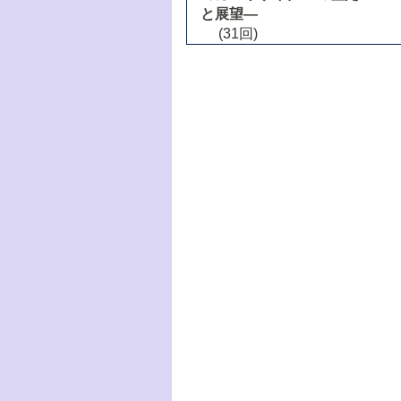
と展望―
(31回)