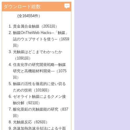
学）
7号 水素を利用する化成品合成の新潮流
6号 新しい固体酸触媒技術
5号 触媒を有効に使うための技術
ールホテル豊橋）
蔵技術の進歩
まで─
3号 メソポーラス物質の新展開
立大学）
3号 実用的ファインケミカル合成プロセス
ダウンロード総数
2号 第97回触媒討論会
1号 最近の触媒担体とその効果
▼46巻（2004年）
7号 ゼオライト合成における最近の進歩
6号 第106回触媒討論会
5号 CO
が関わる触媒・材料
B号 第111回触媒討論会（2013年・関西大
4号 錯体を利用したユニークな表面構造の
を実現する触媒
2
3号 リビング重合触媒の最近の展開
2号 第95回触媒討論会
(全164554件）
1号 部分酸化反応触媒の最前線
▼45巻（2003年）
学）
構築と機能
7号 有機分子触媒による精密有機合成
4号 バイオマス活用のための技術開発
6号 第104回触媒討論会
4号 今後の液体燃料を支える触媒技術
3号 化成品を合成するゼオライト触媒
2号 第93回触媒討論会
1号 なぜこの触媒が良いのか？
▼44巻（2002年）
貴金属合金触媒（2051回）
5号 若手会員による触媒研究の未来展望1：
8号 高機能化ポリオレフィンに向けた重合
5号 こんな物質，あんな物質―新たな触媒
7号 持続可能社会実現のための触媒および
5号 水素製造・貯蔵のための触媒技術の新
4号 水分解用光触媒材料
3号 特殊エネルギー場の触媒反応
触媒OnTheWeb Hacks─「触媒」
企業編
2号 第91回触媒討論会
触媒の最近の進展
1号 高次制御された触媒の化学
▼43巻（2001年）
の可能性―
触媒関連技術
しい展開
誌のウェブサイトを使う─（1659
5号 時間分解分光の進歩と応用
4号 生体内における金属の触媒作用
6号 第102回触媒討論会
3号 最近の自動車排ガス処理技術
2号 第89回触媒討論会
1号 グリーンケミストリーと触媒
▼42巻（2000年）
6号 第100回触媒討論会
8号 未来を拓く金属錯体
回）
6号 第98回触媒討論会
6号 第96回触媒討論会
5号 ファインケミカルズの展開に寄与する
7号 触媒・化学反応における計算化学の進
4号 触媒研究の現状と将来─第90回触媒討論
3号 触媒を利用した電気化学の新展開
2号 第87回触媒討論会特集号
1号 触媒反応工学の明日を拓く
▼41巻（1999年）
7号 『結晶の化学』を活かした触媒研究
光触媒はどこまでわかったか
7号 基礎化学品製造の触媒技術
触媒
歩
会Aから
7号 未来型金属錯体触媒開発への展望
4号 ナノ材料の調製と機能化
（1091回）
3号 生体触媒とバイオプロセス
2号 第85回触媒討論会
8号 イオン液体の応用
1号 孔、穴、あな?-特異な空間とその利用-
▼40巻（1998年）
8号 多機能型リアクター
6号 第94回触媒討論会
8号 若手研究者による触媒研究の未来展望
5号 基礎化学品製造の触媒技術
8号 超臨界流体を用いた化学プロセスの新
住友化学の研究開発戦略―触媒
5号 こんな触媒が欲しい
4号 水素製造・利用の触媒化学
3号 反応ダイナミクス
2号 第83回触媒討論会
1号 創立40周年記念・触媒化学この10年の
▼39巻（1997年）
2：大学・研究所編
展開
研究と高機能材料開発―（1075
7号 サブナノレベルでみた新しい表面現象
6号 第92回触媒討論会
6号 第90回触媒討論会
5号 触媒研究における新しい切り口：コン
進展と21世紀への提言/創立40周年記念・触
4号 超臨界流体の触媒反応への応用
3号 均一系触媒反応最前線
1号 均一系と不均一系触媒反応-その特徴と
回）
▼38巻（1996年）
8号 オレフィン重合触媒の新たな展
7号 基礎化学品製造の触媒技術
ビナトリアルケミストリー
媒学会この10年の歩みとこれから/創立40周
7号 触媒研究と学術雑誌/情報
5号 触媒のおもしろさをどのように伝える
接点
触媒の活性を徹底的に使い切る
4号 実用炭素材料の新展開
1号 触媒の構造と触媒作用/C1化学を中心と
▼37巻（1995年）
年記念・記録は語る
8号 資源の循環と触媒技術
6号 第88回触媒討論会特集号
か
ための技術（1019回）
8号 若い世代からみた触媒化学の現状と未
2号 第79回触媒討論会
5号 研究の方法論を考える
する21世紀への触媒
1号 ファインケミカルズと固体触媒
▼36巻（1994年）
2号 第81回触媒討論会
ゼオライト触媒によるクメン接
来
7号 企業における触媒研究のブレークスル
6号 第86回触媒討論会
3号 最新NO除去触媒の実用化研究
6号 第84回触媒討論会
2号 第77回触媒討論会
2号 第75回触媒討論会
触分解（921回）
1号 電気化学と触媒
▼35巻（1993年）
ー
3号 計算機触媒化学へのさそい
7号 水素化精製触媒の新しい展開
4号 新しい反応場を目指した触媒調製
7号 機能性金属材料と触媒
3号 オリンピックメダル:金・銀・銅はどん
酸化亜鉛の光触媒能の研究（837
3号 希土類を利用した触媒
2号 第73回触媒討論会
8号 この材料を触媒として使ってみません
4号 触媒劣化の制御と予測
1号 工業触媒開発マニュアル―探索から工
▼34巻（1992年）
8号 新しい反応性と機能性を目指した金属
な触媒作用を示すか
回）
5号 反応・分離技術の新しい展開
8号 触媒研究へのNMRの応用と展望
か？
業化まで
4号 触媒とリサイクル
3号 C4化学の展開
5号 最新の実用プロセスと触媒
クラスタ-化学
1号 インパクトを与えたこの研究
▼33巻（1991年）
光触媒反応（826回）
4号 触媒作用における機能の複合化
6号 第80回触媒討論会
2号 第71回触媒討論会
5号 エネルギー変換触媒
4号 《通常号》
6号 第82回触媒討論会
急速加熱急速冷却法による十面
2号 第69回触媒討論会
1号 触媒プロセス開発マニュアル―探索か
▼32巻（1990年）