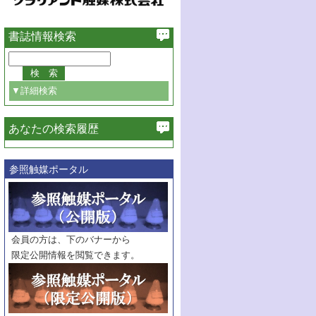
書誌情報検索
▼詳細検索
あなたの検索履歴
必ず含む
参照触媒ポータル
巻・号指定
巻
号
範囲指定
巻
号～
巻
会員の方は、下のバナーから
号
限定公開情報を閲覧できます。
触媒年鑑
年度
記事種別
マーク：
マークあり