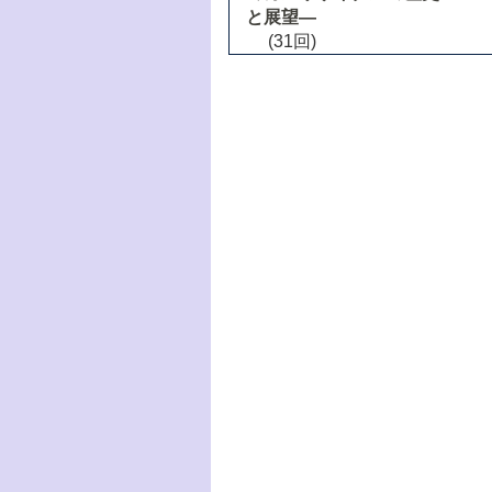
と展望―
(31回)