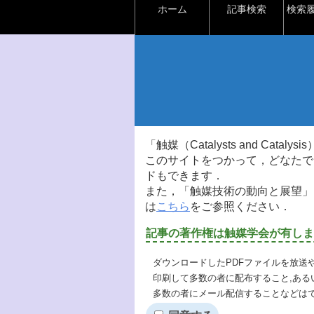
ホーム
記事検索
検索
「触媒（Catalysts and Ca
このサイトをつかって，どなたで
ドもできます．
また，「触媒技術の動向と展望」
は
こちら
をご参照ください．
記事の著作権は触媒学会が有しま
ダウンロードしたPDFファイルを放送
印刷して多数の者に配布すること,ある
多数の者にメール配信することなどは