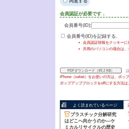
同意する
会員認証が必要です．
会員番号(ID):
会員番号(ID)を記録する.
会員認証情報をクッキーに
共用のパソコンの場合は、
PDFダウンロード（95.2 KB）
iPhone（safari）をお使いの方は、
ポップアップブロックをoffにする方法は
よく読まれているページ
プラスチック分解研究
はどこへ向かうのか―ケ
ミカルリサイクルの歴史