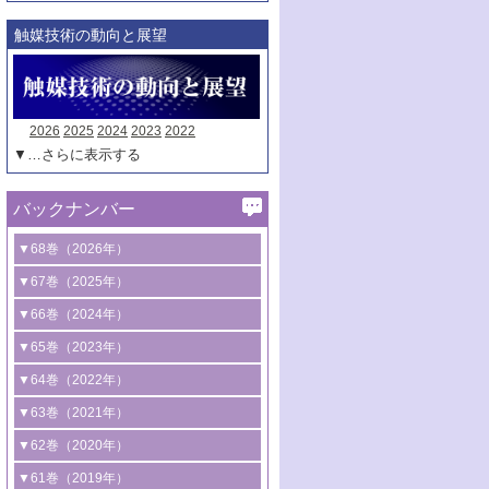
触媒技術の動向と展望
2026
2025
2024
2023
2022
▼…さらに表示する
バックナンバー
▼68巻（2026年）
1号 過酸化水素合成に関する研究動向
▼67巻（2025年）
2号 コンピューター技術により加速する
1号 CO
水素化によるグリーン燃料/グリ
▼66巻（2024年）
2
触媒開発
ーンケミカル製造
1号 低次元ナノ構造を有する触媒材料
▼65巻（2023年）
3号 有機分子変換やCO
資源化のための
2
2号 水素製造のための水分解技術に関す
2号 規制反応場を活用した固体触媒研究
1号 炭素が関わる触媒機能
▼64巻（2022年）
光触媒に関する最近の研究
る最近の研究
の新展開
2号 プラスチックケミカルリサイクルの
1号 合成ガス製造とCOを用いるケミカル
▼63巻（2021年）
B号 第137回触媒討論会（2026年）
3号 オレフィン系樹脂の精密合成に関す
3号 未踏分子変換を目指した酸化触媒プ
ための触媒技術
ズ合成の最新動向
1号 金触媒の新展開
▼62巻（2020年）
る最新技術
ロセスの最前線
3号 非酸化物系金属化合物を基盤とした
2号 化学品合成のための合金触媒開発
2号 ペロブスカイト
1号 触媒設計を拓く欠陥構造のキャラク
▼61巻（2019年）
4号 アルコール類の効率的変換を実現す
4号 シンクロトロン放射光および中性子
触媒材料の開発