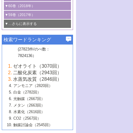
3号 CO
の排出削減および有効活用のた
タリゼーション
2
3号 特殊反応場を利用した触媒的分子変
る非貴金属触媒の研究動向
線を利用した触媒解析技術の最先端
1号 物質移動制御に着目した触媒プロセ
▼60巻（2018年）
4号 格子酸素・格子酸素欠陥を利用した
めの触媒技術
換反応
2号 機能化学品製造に資するクリーンな
ス開発
5号 ゼオライトの合成と応用における研
5号 単原子触媒
触媒反応
1号 固体酸触媒の最新の研究動向
▼59巻（2017年）
触媒的酸化反応
4号 若手による情報発信企画～とびたて
4号 多孔質材料を用いた触媒の新展開
究動向
2号 CO
フリー水素サプライチェーンに
2
6号 参照触媒委員会からのお知らせ
5号 生体触媒によるエネルギー変換反応
2号 二酸化炭素からの有用化学品合成
1号 いたるところに，触媒
▼…さらに表示する
若き触媒の研究者たち～（1）
3号 水処理のための触媒化学
5号 情報学的手法を用いた触媒開発
6号 ヘテロ接合界面
関わる触媒開発動向
B号 第133回触媒討論会（2023年）
6号 窒素とリンの循環のための触媒・機
3号 ナノ粒子・クラスター触媒の最前線
2号 機能性材料の局所構造解析のための
5号 若手による情報発信企画～とびたて
▼58巻（2016年）
4号 光触媒を用いた水分解の最新の研究
6号 カーボンニュートラルに向けた電解
B号 第135回触媒討論会（2025年）
3号 精密高分子合成に関する最近の研究
能性材料
最先端技術
検索ワードランキング
4号 60周年記念企画
若き触媒の研究者たち～（2）
動向
技術
1号 ユニークな構造の高分子を生み出す触
▼57巻（2015年）
動向
B号 第131回触媒討論会（2023年）
3号 無機分離膜材料の開発と触媒反応プ
5号 進化するゼオライト合成技術
6号 石油のノーブル・ユースを志向した
媒技術
(27823件/のべ数：
5号 次世代の触媒プロセスを支えるマイ
B号 第127回触媒討論会（2021年・オン
1号 水素キャリアにかかわる触媒技術の新
4号 バイオマス化成品製造のための触媒
▼56巻（2014年）
ロセスへの適用
触媒技術
7824136）
クロ波
6号 非貴金属系触媒における電気化学的
ライン開催(Zoom)のみ）
2号 リグニンからの化成品製造に向けた触
展開
技術
1号 特殊環境場を利用した材料合成
▼55巻（2013年）
4号 触媒研究における計算科学の利用
酸素還元反応
B号 第129回触媒討論会（2022年・京都
媒技術
6号 メタン転換技術の最新動向
ゼオライト（3070回）
2号 石油精製用触媒の最近の進展
5号 固体触媒による含窒素有機化合物変
2号 光触媒反応機構に関する最新の研究動
1号 高耐久性燃料電池システム用触媒にお
大学：オンライン・対面開催）
▼54巻（2012年）
5号 水素のふるまいを解き明かす最先端
B号 第121回触媒討論会（2018年・東京
3号 触媒研究の最先端～とびたて若き研究
二酸化炭素（2943回）
B号 第125回触媒討論会（2020年・工学
換の最前線
3号 固体酸化物形燃料電池（SOFC）におけ
向
ける新展開
研究
大学）
1号 規則性多孔体の利用技術における最近
▼53巻（2011年）
者たち～（1）
水蒸気改質（2846回）
院大学）
るアノード触媒上での燃料直接改質技術
6号 貴金属使用量低減に向けた自動車排
3号 固体高分子形燃料電池カソード触媒の
2号 リビングラジカル重合の最近の動向
6号 低級アルカンの有効利用のための触
の進歩
アンモニア（2820回）
4号 触媒研究の最先端～とびたて若き研究
1号 金属学から見る合金触媒の新展開
▼52巻（2010年）
ガス浄化触媒の開発
4号 コアシェル構造の制御による触媒機能
開発動向
媒技術
白金（2782回）
3号 天然ガスの化学工業的展開に関する触
2号 第109回触媒討論会
者たち～（2）
2号 第107回触媒討論会
の向上
1号 触媒の劣化対策と長寿命触媒開発
B号 第123回触媒討論会（2019年・大阪
▼51巻（2009年）
4号 人工光合成に向けた近年のアプローチ
光触媒（2667回）
媒技術
B号 第119回触媒討論会（2017年・首都
3号 貴金属低減技術の最新動向
5号 触媒研究の最先端～とびたて若き研究
市立大学）
3号 触媒のその場観察法の進歩（１）
5号 工業触媒およびその周辺技術の最近の
2号 第105回触媒討論会
1号 炭素材料－熱い注目を集める材料－
▼50巻（2008年）
メタン（2663回）
大学東京）
5号 未利用熱エネルギーの有効活用に貢献
4号 貴金属触媒の精密構造制御とその活用
者たち～（3）
4号 貴金属代替技術の最新動向
進歩
水素化（2616回）
4号 触媒のその場観察法の進歩（２）
3号 ナノ構造が拓く新機能
する触媒技術
2号 第103回触媒討論会
1号 触媒化学と学会のこの10年，半世紀，
▼49巻（2007年）
5号 バイオマス化成品製造のための固体触
6号 イオニクス材料と燃料電池・電解合成
5号 光触媒による物質変換反応の新展開
CO2（2567回）
6号 ナノシート
5号 不活性結合の触媒的活性化による有機
そして未来
4号 活性サイトおよびその環境の精密な設
6号 ポリオキソメタレート
3号 環境浄化用光触媒の現状と課題
媒の開発
1号 含フッ素化合物の合成と触媒
▼48巻（2006年）
の最新の研究動向
触媒討論会（2545回）
6号 グラフェン
合成
B号 第115回触媒討論会（2015年・成蹊大
計による触媒の高機能化
2号 第101回触媒討論会
B号 第113回触媒討論会（2014年・ロワジ
4号 水素社会の実現に向けた水素製造・貯
6号 ナノ空間─吸着状態解析から新機能開拓
2号 第99回触媒討論会
B号 第117回触媒討論会（2016年・大阪府
1号 固体酸触媒の最近の進歩
▼47巻（2005年）