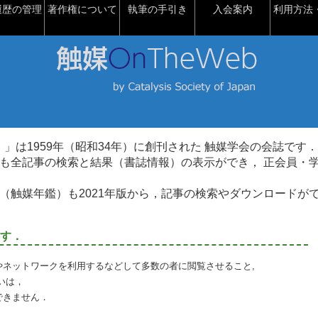
履歴の管理
著作権について
執筆の手引き
入会案内
利用方法・
talysis）」は1959年（昭和34年）に創刊された 触媒学会の会誌です．
も全記事の検索と結果（書誌情報）の表示ができ， 正会員・
（触媒年鑑）も2021年版から，記事の検索やダウンロードが
す．
やネットワークを利用するなどして多数の者に閲覧させること,
いは，
できません．