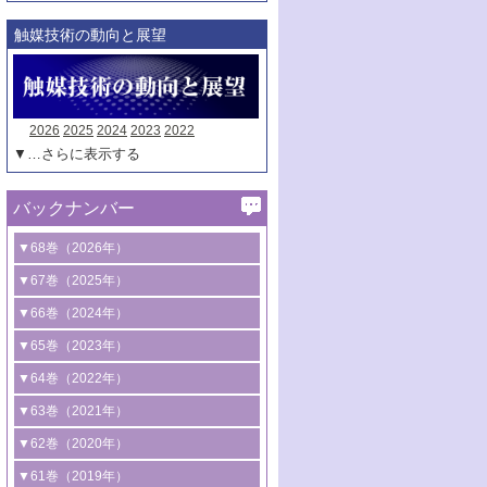
触媒技術の動向と展望
2026
2025
2024
2023
2022
▼…さらに表示する
バックナンバー
▼68巻（2026年）
1号 過酸化水素合成に関する研究動向
▼67巻（2025年）
2号 コンピューター技術により加速する
1号 CO
水素化によるグリーン燃料/グリ
▼66巻（2024年）
2
触媒開発
ーンケミカル製造
1号 低次元ナノ構造を有する触媒材料
▼65巻（2023年）
3号 有機分子変換やCO
資源化のための
2
2号 水素製造のための水分解技術に関す
2号 規制反応場を活用した固体触媒研究
1号 炭素が関わる触媒機能
▼64巻（2022年）
光触媒に関する最近の研究
る最近の研究
の新展開
2号 プラスチックケミカルリサイクルの
1号 合成ガス製造とCOを用いるケミカル
▼63巻（2021年）
B号 第137回触媒討論会（2026年）
3号 オレフィン系樹脂の精密合成に関す
3号 未踏分子変換を目指した酸化触媒プ
ための触媒技術
ズ合成の最新動向
1号 金触媒の新展開
▼62巻（2020年）
る最新技術
ロセスの最前線
3号 非酸化物系金属化合物を基盤とした
2号 化学品合成のための合金触媒開発
2号 ペロブスカイト
1号 触媒設計を拓く欠陥構造のキャラク
▼61巻（2019年）
4号 アルコール類の効率的変換を実現す
4号 シンクロトロン放射光および中性子
触媒材料の開発