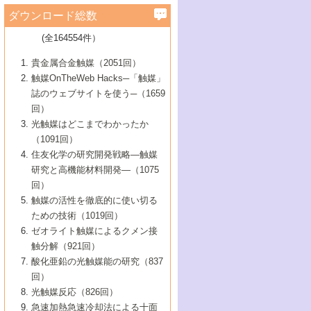
学）
7号 水素を利用する化成品合成の新潮流
6号 新しい固体酸触媒技術
5号 触媒を有効に使うための技術
ールホテル豊橋）
蔵技術の進歩
まで─
3号 メソポーラス物質の新展開
立大学）
3号 実用的ファインケミカル合成プロセス
ダウンロード総数
2号 第97回触媒討論会
1号 最近の触媒担体とその効果
▼46巻（2004年）
7号 ゼオライト合成における最近の進歩
6号 第106回触媒討論会
5号 CO
が関わる触媒・材料
B号 第111回触媒討論会（2013年・関西大
4号 錯体を利用したユニークな表面構造の
を実現する触媒
2
3号 リビング重合触媒の最近の展開
2号 第95回触媒討論会
(全164554件）
1号 部分酸化反応触媒の最前線
▼45巻（2003年）
学）
構築と機能
7号 有機分子触媒による精密有機合成
4号 バイオマス活用のための技術開発
6号 第104回触媒討論会
4号 今後の液体燃料を支える触媒技術
3号 化成品を合成するゼオライト触媒
2号 第93回触媒討論会
1号 なぜこの触媒が良いのか？
▼44巻（2002年）
貴金属合金触媒（2051回）
5号 若手会員による触媒研究の未来展望1：
8号 高機能化ポリオレフィンに向けた重合
5号 こんな物質，あんな物質―新たな触媒
7号 持続可能社会実現のための触媒および
5号 水素製造・貯蔵のための触媒技術の新
4号 水分解用光触媒材料
3号 特殊エネルギー場の触媒反応
触媒OnTheWeb Hacks─「触媒」
企業編
2号 第91回触媒討論会
触媒の最近の進展
1号 高次制御された触媒の化学
▼43巻（2001年）
の可能性―
触媒関連技術
しい展開
誌のウェブサイトを使う─（1659
5号 時間分解分光の進歩と応用
4号 生体内における金属の触媒作用
6号 第102回触媒討論会
3号 最近の自動車排ガス処理技術
2号 第89回触媒討論会
1号 グリーンケミストリーと触媒
▼42巻（2000年）
6号 第100回触媒討論会
8号 未来を拓く金属錯体
回）
6号 第98回触媒討論会
6号 第96回触媒討論会
5号 ファインケミカルズの展開に寄与する
7号 触媒・化学反応における計算化学の進
4号 触媒研究の現状と将来─第90回触媒討論
3号 触媒を利用した電気化学の新展開
2号 第87回触媒討論会特集号
1号 触媒反応工学の明日を拓く
▼41巻（1999年）
7号 『結晶の化学』を活かした触媒研究
光触媒はどこまでわかったか
7号 基礎化学品製造の触媒技術
触媒
歩
会Aから
7号 未来型金属錯体触媒開発への展望
4号 ナノ材料の調製と機能化
（1091回）
3号 生体触媒とバイオプロセス
2号 第85回触媒討論会
8号 イオン液体の応用
1号 孔、穴、あな?-特異な空間とその利用-
▼40巻（1998年）
8号 多機能型リアクター
6号 第94回触媒討論会
8号 若手研究者による触媒研究の未来展望
5号 基礎化学品製造の触媒技術
8号 超臨界流体を用いた化学プロセスの新
住友化学の研究開発戦略―触媒
5号 こんな触媒が欲しい
4号 水素製造・利用の触媒化学
3号 反応ダイナミクス
2号 第83回触媒討論会
1号 創立40周年記念・触媒化学この10年の
▼39巻（1997年）
2：大学・研究所編
展開
研究と高機能材料開発―（1075
7号 サブナノレベルでみた新しい表面現象
6号 第92回触媒討論会
6号 第90回触媒討論会
5号 触媒研究における新しい切り口：コン
進展と21世紀への提言/創立40周年記念・触
4号 超臨界流体の触媒反応への応用
3号 均一系触媒反応最前線
1号 均一系と不均一系触媒反応-その特徴と
回）
▼38巻（1996年）
8号 オレフィン重合触媒の新たな展
7号 基礎化学品製造の触媒技術
ビナトリアルケミストリー
媒学会この10年の歩みとこれから/創立40周
7号 触媒研究と学術雑誌/情報
5号 触媒のおもしろさをどのように伝える
接点
触媒の活性を徹底的に使い切る
4号 実用炭素材料の新展開
1号 触媒の構造と触媒作用/C1化学を中心と
▼37巻（1995年）
年記念・記録は語る
8号 資源の循環と触媒技術
6号 第88回触媒討論会特集号
か
ための技術（1019回）
8号 若い世代からみた触媒化学の現状と未
2号 第79回触媒討論会
5号 研究の方法論を考える
する21世紀への触媒
1号 ファインケミカルズと固体触媒
▼36巻（1994年）
2号 第81回触媒討論会
ゼオライト触媒によるクメン接
来
7号 企業における触媒研究のブレークスル
6号 第86回触媒討論会
3号 最新NO除去触媒の実用化研究
6号 第84回触媒討論会
2号 第77回触媒討論会
2号 第75回触媒討論会
触分解（921回）
1号 電気化学と触媒
▼35巻（1993年）
ー
3号 計算機触媒化学へのさそい
7号 水素化精製触媒の新しい展開
4号 新しい反応場を目指した触媒調製
7号 機能性金属材料と触媒
3号 オリンピックメダル:金・銀・銅はどん
酸化亜鉛の光触媒能の研究（837
3号 希土類を利用した触媒
2号 第73回触媒討論会
8号 この材料を触媒として使ってみません
4号 触媒劣化の制御と予測
1号 工業触媒開発マニュアル―探索から工
▼34巻（1992年）
8号 新しい反応性と機能性を目指した金属
な触媒作用を示すか
回）
5号 反応・分離技術の新しい展開
8号 触媒研究へのNMRの応用と展望
か？
業化まで
4号 触媒とリサイクル
3号 C4化学の展開
5号 最新の実用プロセスと触媒
クラスタ-化学
1号 インパクトを与えたこの研究
▼33巻（1991年）
光触媒反応（826回）
4号 触媒作用における機能の複合化
6号 第80回触媒討論会
2号 第71回触媒討論会
5号 エネルギー変換触媒
4号 《通常号》
6号 第82回触媒討論会
急速加熱急速冷却法による十面
2号 第69回触媒討論会
1号 触媒プロセス開発マニュアル―探索か
▼32巻（1990年）