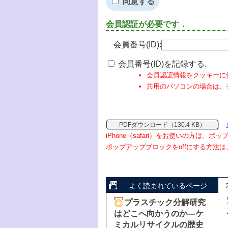
同意する
会員認証が必要です．
会員番号(ID):
会員番号(ID)を記録する.
会員認証情報をクッキーに
共用のパソコンの場合は、
PDFダウンロード（130.4 KB）
iPhone（safari）をお使いの方は、
ポップアップブロックをoffにする方法は
よく読まれているページ
プラスチック分解研究
はどこへ向かうのか―ケ
ミカルリサイクルの歴史