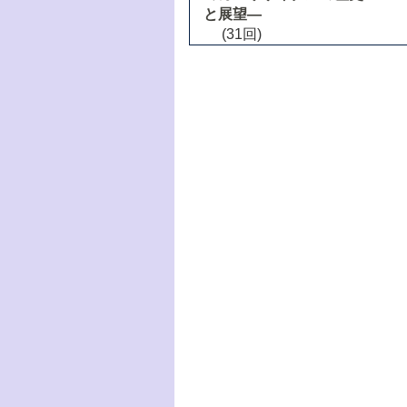
と展望―
(31回)