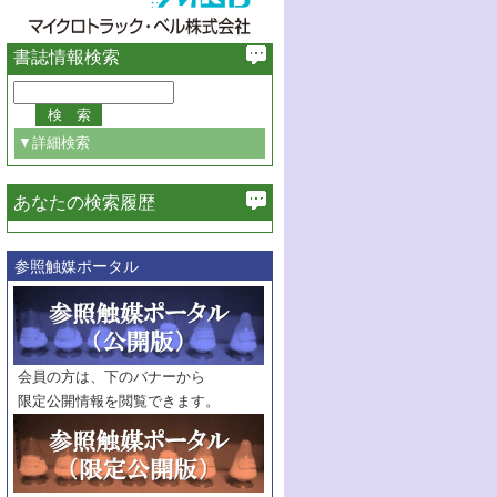
書誌情報検索
▼詳細検索
あなたの検索履歴
必ず含む
参照触媒ポータル
巻・号指定
巻
号
範囲指定
巻
号～
巻
会員の方は、下のバナーから
号
限定公開情報を閲覧できます。
触媒年鑑
年度
記事種別
マーク：
マークあり