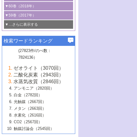
3号 CO
の排出削減および有効活用のた
タリゼーション
2
3号 特殊反応場を利用した触媒的分子変
る非貴金属触媒の研究動向
線を利用した触媒解析技術の最先端
1号 物質移動制御に着目した触媒プロセ
▼60巻（2018年）
4号 格子酸素・格子酸素欠陥を利用した
めの触媒技術
換反応
2号 機能化学品製造に資するクリーンな
ス開発
5号 ゼオライトの合成と応用における研
5号 単原子触媒
触媒反応
1号 固体酸触媒の最新の研究動向
▼59巻（2017年）
触媒的酸化反応
4号 若手による情報発信企画～とびたて
4号 多孔質材料を用いた触媒の新展開
究動向
2号 CO
フリー水素サプライチェーンに
2
6号 参照触媒委員会からのお知らせ
5号 生体触媒によるエネルギー変換反応
2号 二酸化炭素からの有用化学品合成
1号 いたるところに，触媒
▼…さらに表示する
若き触媒の研究者たち～（1）
3号 水処理のための触媒化学
5号 情報学的手法を用いた触媒開発
6号 ヘテロ接合界面
関わる触媒開発動向
B号 第133回触媒討論会（2023年）
6号 窒素とリンの循環のための触媒・機
3号 ナノ粒子・クラスター触媒の最前線
2号 機能性材料の局所構造解析のための
5号 若手による情報発信企画～とびたて
▼58巻（2016年）
4号 光触媒を用いた水分解の最新の研究
6号 カーボンニュートラルに向けた電解
B号 第135回触媒討論会（2025年）
3号 精密高分子合成に関する最近の研究
能性材料
最先端技術
検索ワードランキング
4号 60周年記念企画
若き触媒の研究者たち～（2）
動向
技術
1号 ユニークな構造の高分子を生み出す触
▼57巻（2015年）
動向
B号 第131回触媒討論会（2023年）
3号 無機分離膜材料の開発と触媒反応プ
5号 進化するゼオライト合成技術
6号 石油のノーブル・ユースを志向した
媒技術
(27823件/のべ数：
5号 次世代の触媒プロセスを支えるマイ
B号 第127回触媒討論会（2021年・オン
1号 水素キャリアにかかわる触媒技術の新
4号 バイオマス化成品製造のための触媒
▼56巻（2014年）
ロセスへの適用
触媒技術
7824136）
クロ波
6号 非貴金属系触媒における電気化学的
ライン開催(Zoom)のみ）
2号 リグニンからの化成品製造に向けた触
展開
技術
1号 特殊環境場を利用した材料合成
▼55巻（2013年）
4号 触媒研究における計算科学の利用
酸素還元反応
B号 第129回触媒討論会（2022年・京都
媒技術
6号 メタン転換技術の最新動向
ゼオライト（3070回）
2号 石油精製用触媒の最近の進展
5号 固体触媒による含窒素有機化合物変
2号 光触媒反応機構に関する最新の研究動
1号 高耐久性燃料電池システム用触媒にお
大学：オンライン・対面開催）
▼54巻（2012年）
5号 水素のふるまいを解き明かす最先端
B号 第121回触媒討論会（2018年・東京
3号 触媒研究の最先端～とびたて若き研究
二酸化炭素（2943回）
B号 第125回触媒討論会（2020年・工学
換の最前線
3号 固体酸化物形燃料電池（SOFC）におけ
向
ける新展開
研究
大学）
1号 規則性多孔体の利用技術における最近
▼53巻（2011年）
者たち～（1）
水蒸気改質（2846回）
院大学）
るアノード触媒上での燃料直接改質技術
6号 貴金属使用量低減に向けた自動車排
3号 固体高分子形燃料電池カソード触媒の
2号 リビングラジカル重合の最近の動向
6号 低級アルカンの有効利用のための触
の進歩
アンモニア（2820回）
4号 触媒研究の最先端～とびたて若き研究
1号 金属学から見る合金触媒の新展開
▼52巻（2010年）
ガス浄化触媒の開発
4号 コアシェル構造の制御による触媒機能
開発動向
媒技術
白金（2782回）
3号 天然ガスの化学工業的展開に関する触
2号 第109回触媒討論会
者たち～（2）
2号 第107回触媒討論会
の向上
1号 触媒の劣化対策と長寿命触媒開発
B号 第123回触媒討論会（2019年・大阪
▼51巻（2009年）
4号 人工光合成に向けた近年のアプローチ
光触媒（2667回）
媒技術
B号 第119回触媒討論会（2017年・首都
3号 貴金属低減技術の最新動向
5号 触媒研究の最先端～とびたて若き研究
市立大学）
3号 触媒のその場観察法の進歩（１）
5号 工業触媒およびその周辺技術の最近の
2号 第105回触媒討論会
1号 炭素材料－熱い注目を集める材料－
▼50巻（2008年）
メタン（2663回）
大学東京）
5号 未利用熱エネルギーの有効活用に貢献
4号 貴金属触媒の精密構造制御とその活用
者たち～（3）
4号 貴金属代替技術の最新動向
進歩
水素化（2616回）
4号 触媒のその場観察法の進歩（２）
3号 ナノ構造が拓く新機能
する触媒技術
2号 第103回触媒討論会
1号 触媒化学と学会のこの10年，半世紀，
▼49巻（2007年）
5号 バイオマス化成品製造のための固体触
6号 イオニクス材料と燃料電池・電解合成
5号 光触媒による物質変換反応の新展開
CO2（2567回）
6号 ナノシート
5号 不活性結合の触媒的活性化による有機
そして未来
4号 活性サイトおよびその環境の精密な設
6号 ポリオキソメタレート
3号 環境浄化用光触媒の現状と課題
媒の開発
1号 含フッ素化合物の合成と触媒
▼48巻（2006年）
の最新の研究動向
触媒討論会（2545回）
6号 グラフェン
合成
B号 第115回触媒討論会（2015年・成蹊大
計による触媒の高機能化
2号 第101回触媒討論会
B号 第113回触媒討論会（2014年・ロワジ
4号 水素社会の実現に向けた水素製造・貯
6号 ナノ空間─吸着状態解析から新機能開拓
2号 第99回触媒討論会
B号 第117回触媒討論会（2016年・大阪府
1号 固体酸触媒の最近の進歩
▼47巻（2005年）