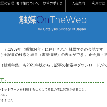
履歴の管理
著作権について
執筆の手引き
入会案内
利用方法・
talysis）」は1959年（昭和34年）に創刊された 触媒学会の会誌です．
も全記事の検索と結果（書誌情報）の表示ができ， 正会員・
（触媒年鑑）も2021年版から，記事の検索やダウンロードが
す．
やネットワークを利用するなどして多数の者に閲覧させること,
いは，
できません．