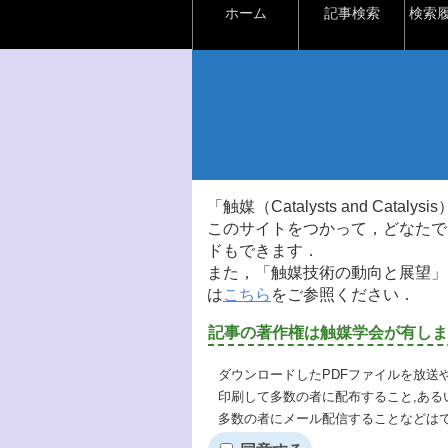
ホーム
記事検索
検索
「触媒（Catalysts and Ca
このサイトをつかって，どなたで
ドもできます．
また，「触媒技術の動向と展望」
は
こちら
をご参照ください．
記事の著作権は触媒学会が有しま
ダウンロードしたPDFファイルを放送
印刷して多数の者に配布すること,ある
多数の者にメール配信することなどは