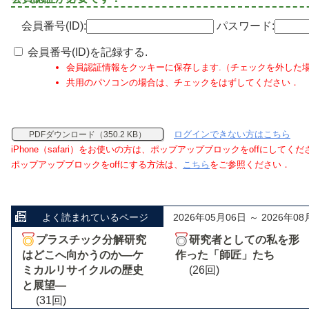
会員番号(ID):
パスワード:
会員番号(ID)を記録する.
会員認証情報をクッキーに保存します.（チェックを外した
共用のパソコンの場合は、チェックをはずしてください．
ログインできない方はこちら
PDFダウンロード（350.2 KB）
iPhone（safari）をお使いの方は、ポップアップブロックをoffにしてく
ポップアップブロックをoffにする方法は、
こちら
をご参照ください．
よく読まれているページ
2026年05月06日 ～ 2026年08
プラスチック分解研究
研究者としての私を形
はどこへ向かうのか―ケ
作った「師匠」たち
ミカルリサイクルの歴史
(26回)
と展望―
(31回)