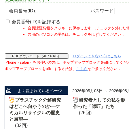
会員番号(ID):
パスワード:
会員番号(ID)を記録する.
会員認証情報をクッキーに保存します.（チェックを外した
共用のパソコンの場合は、チェックをはずしてください．
ログインできない方はこちら
PDFダウンロード（407.6 KB）
iPhone（safari）をお使いの方は、ポップアップブロックをoffにしてく
ポップアップブロックをoffにする方法は、
こちら
をご参照ください．
よく読まれているページ
2026年05月08日 ～ 2026年08
プラスチック分解研究
研究者としての私を形
はどこへ向かうのか―ケ
作った「師匠」たち
ミカルリサイクルの歴史
(26回)
と展望―
(32回)