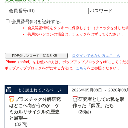
会員番号(ID):
パスワード:
会員番号(ID)を記録する.
会員認証情報をクッキーに保存します.（チェックを外した
共用のパソコンの場合は、チェックをはずしてください．
ログインできない方はこちら
PDFダウンロード（313.8 KB）
iPhone（safari）をお使いの方は、ポップアップブロックをoffにしてく
ポップアップブロックをoffにする方法は、
こちら
をご参照ください．
よく読まれているページ
2026年05月08日 ～ 2026年08
プラスチック分解研究
研究者としての私を形
はどこへ向かうのか―ケ
作った「師匠」たち
ミカルリサイクルの歴史
(26回)
と展望―
(32回)