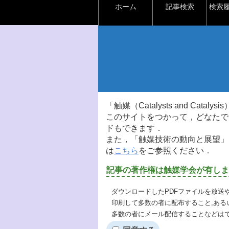
ホーム
記事検索
検索
「触媒（Catalysts and Ca
このサイトをつかって，どなたで
ドもできます．
また，「触媒技術の動向と展望」
は
こちら
をご参照ください．
記事の著作権は触媒学会が有しま
ダウンロードしたPDFファイルを放送
印刷して多数の者に配布すること,ある
多数の者にメール配信することなどは