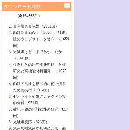
学）
7号 水素を利用する化成品合成の新潮流
6号 新しい固体酸触媒技術
5号 触媒を有効に使うための技術
ールホテル豊橋）
蔵技術の進歩
まで─
3号 メソポーラス物質の新展開
立大学）
3号 実用的ファインケミカル合成プロセス
ダウンロード総数
2号 第97回触媒討論会
1号 最近の触媒担体とその効果
▼46巻（2004年）
7号 ゼオライト合成における最近の進歩
6号 第106回触媒討論会
5号 CO
が関わる触媒・材料
B号 第111回触媒討論会（2013年・関西大
4号 錯体を利用したユニークな表面構造の
を実現する触媒
2
3号 リビング重合触媒の最近の展開
2号 第95回触媒討論会
(全164558件）
1号 部分酸化反応触媒の最前線
▼45巻（2003年）
学）
構築と機能
7号 有機分子触媒による精密有機合成
4号 バイオマス活用のための技術開発
6号 第104回触媒討論会
4号 今後の液体燃料を支える触媒技術
3号 化成品を合成するゼオライト触媒
2号 第93回触媒討論会
1号 なぜこの触媒が良いのか？
▼44巻（2002年）
貴金属合金触媒（2051回）
5号 若手会員による触媒研究の未来展望1：
8号 高機能化ポリオレフィンに向けた重合
5号 こんな物質，あんな物質―新たな触媒
7号 持続可能社会実現のための触媒および
5号 水素製造・貯蔵のための触媒技術の新
4号 水分解用光触媒材料
3号 特殊エネルギー場の触媒反応
触媒OnTheWeb Hacks─「触媒」
企業編
2号 第91回触媒討論会
触媒の最近の進展
1号 高次制御された触媒の化学
▼43巻（2001年）
の可能性―
触媒関連技術
しい展開
誌のウェブサイトを使う─（1659
5号 時間分解分光の進歩と応用
4号 生体内における金属の触媒作用
6号 第102回触媒討論会
3号 最近の自動車排ガス処理技術
2号 第89回触媒討論会
1号 グリーンケミストリーと触媒
▼42巻（2000年）
6号 第100回触媒討論会
8号 未来を拓く金属錯体
回）
6号 第98回触媒討論会
6号 第96回触媒討論会
5号 ファインケミカルズの展開に寄与する
7号 触媒・化学反応における計算化学の進
4号 触媒研究の現状と将来─第90回触媒討論
3号 触媒を利用した電気化学の新展開
2号 第87回触媒討論会特集号
1号 触媒反応工学の明日を拓く
▼41巻（1999年）
7号 『結晶の化学』を活かした触媒研究
光触媒はどこまでわかったか
7号 基礎化学品製造の触媒技術
触媒
歩
会Aから
7号 未来型金属錯体触媒開発への展望
4号 ナノ材料の調製と機能化
（1091回）
3号 生体触媒とバイオプロセス
2号 第85回触媒討論会
8号 イオン液体の応用
1号 孔、穴、あな?-特異な空間とその利用-
▼40巻（1998年）
8号 多機能型リアクター
6号 第94回触媒討論会
8号 若手研究者による触媒研究の未来展望
5号 基礎化学品製造の触媒技術
8号 超臨界流体を用いた化学プロセスの新
住友化学の研究開発戦略―触媒
5号 こんな触媒が欲しい
4号 水素製造・利用の触媒化学
3号 反応ダイナミクス
2号 第83回触媒討論会
1号 創立40周年記念・触媒化学この10年の
▼39巻（1997年）
2：大学・研究所編
展開
研究と高機能材料開発―（1075
7号 サブナノレベルでみた新しい表面現象
6号 第92回触媒討論会
6号 第90回触媒討論会
5号 触媒研究における新しい切り口：コン
進展と21世紀への提言/創立40周年記念・触
4号 超臨界流体の触媒反応への応用
3号 均一系触媒反応最前線
1号 均一系と不均一系触媒反応-その特徴と
回）
▼38巻（1996年）
8号 オレフィン重合触媒の新たな展
7号 基礎化学品製造の触媒技術
ビナトリアルケミストリー
媒学会この10年の歩みとこれから/創立40周
7号 触媒研究と学術雑誌/情報
5号 触媒のおもしろさをどのように伝える
接点
触媒の活性を徹底的に使い切る
4号 実用炭素材料の新展開
1号 触媒の構造と触媒作用/C1化学を中心と
▼37巻（1995年）
年記念・記録は語る
8号 資源の循環と触媒技術
6号 第88回触媒討論会特集号
か
ための技術（1019回）
8号 若い世代からみた触媒化学の現状と未
2号 第79回触媒討論会
5号 研究の方法論を考える
する21世紀への触媒
1号 ファインケミカルズと固体触媒
▼36巻（1994年）
2号 第81回触媒討論会
ゼオライト触媒によるクメン接
来
7号 企業における触媒研究のブレークスル
6号 第86回触媒討論会
3号 最新NO除去触媒の実用化研究
6号 第84回触媒討論会
2号 第77回触媒討論会
2号 第75回触媒討論会
触分解（921回）
1号 電気化学と触媒
▼35巻（1993年）
ー
3号 計算機触媒化学へのさそい
7号 水素化精製触媒の新しい展開
4号 新しい反応場を目指した触媒調製
7号 機能性金属材料と触媒
3号 オリンピックメダル:金・銀・銅はどん
酸化亜鉛の光触媒能の研究（837
3号 希土類を利用した触媒
2号 第73回触媒討論会
8号 この材料を触媒として使ってみません
4号 触媒劣化の制御と予測
1号 工業触媒開発マニュアル―探索から工
▼34巻（1992年）
8号 新しい反応性と機能性を目指した金属
な触媒作用を示すか
回）
5号 反応・分離技術の新しい展開
8号 触媒研究へのNMRの応用と展望
か？
業化まで
4号 触媒とリサイクル
3号 C4化学の展開
5号 最新の実用プロセスと触媒
クラスタ-化学
1号 インパクトを与えたこの研究
▼33巻（1991年）
光触媒反応（826回）
4号 触媒作用における機能の複合化
6号 第80回触媒討論会
2号 第71回触媒討論会
5号 エネルギー変換触媒
4号 《通常号》
6号 第82回触媒討論会
急速加熱急速冷却法による十面
2号 第69回触媒討論会
1号 触媒プロセス開発マニュアル―探索か
▼32巻（1990年）