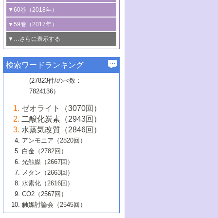
3号 CO
の排出削減および有効活用のた
タリゼーション
2
3号 特殊反応場を利用した触媒的分子変
る非貴金属触媒の研究動向
線を利用した触媒解析技術の最先端
1号 物質移動制御に着目した触媒プロセ
▼60巻（2018年）
4号 格子酸素・格子酸素欠陥を利用した
めの触媒技術
換反応
2号 機能化学品製造に資するクリーンな
ス開発
5号 ゼオライトの合成と応用における研
5号 単原子触媒
触媒反応
1号 固体酸触媒の最新の研究動向
▼59巻（2017年）
触媒的酸化反応
4号 若手による情報発信企画～とびたて
4号 多孔質材料を用いた触媒の新展開
究動向
2号 CO
フリー水素サプライチェーンに
2
6号 参照触媒委員会からのお知らせ
5号 生体触媒によるエネルギー変換反応
2号 二酸化炭素からの有用化学品合成
1号 いたるところに，触媒
▼…さらに表示する
若き触媒の研究者たち～（1）
3号 水処理のための触媒化学
5号 情報学的手法を用いた触媒開発
6号 ヘテロ接合界面
関わる触媒開発動向
B号 第133回触媒討論会（2023年）
6号 窒素とリンの循環のための触媒・機
3号 ナノ粒子・クラスター触媒の最前線
2号 機能性材料の局所構造解析のための
5号 若手による情報発信企画～とびたて
▼58巻（2016年）
4号 光触媒を用いた水分解の最新の研究
6号 カーボンニュートラルに向けた電解
B号 第135回触媒討論会（2025年）
3号 精密高分子合成に関する最近の研究
能性材料
最先端技術
検索ワードランキング
4号 60周年記念企画
若き触媒の研究者たち～（2）
動向
技術
1号 ユニークな構造の高分子を生み出す触
▼57巻（2015年）
動向
B号 第131回触媒討論会（2023年）
3号 無機分離膜材料の開発と触媒反応プ
5号 進化するゼオライト合成技術
6号 石油のノーブル・ユースを志向した
媒技術
(27823件/のべ数：
5号 次世代の触媒プロセスを支えるマイ
B号 第127回触媒討論会（2021年・オン
1号 水素キャリアにかかわる触媒技術の新
4号 バイオマス化成品製造のための触媒
▼56巻（2014年）
ロセスへの適用
触媒技術
7824136）
クロ波
6号 非貴金属系触媒における電気化学的
ライン開催(Zoom)のみ）
2号 リグニンからの化成品製造に向けた触
展開
技術
1号 特殊環境場を利用した材料合成
▼55巻（2013年）
4号 触媒研究における計算科学の利用
酸素還元反応
B号 第129回触媒討論会（2022年・京都
媒技術
6号 メタン転換技術の最新動向
ゼオライト（3070回）
2号 石油精製用触媒の最近の進展
5号 固体触媒による含窒素有機化合物変
2号 光触媒反応機構に関する最新の研究動
1号 高耐久性燃料電池システム用触媒にお
大学：オンライン・対面開催）
▼54巻（2012年）
5号 水素のふるまいを解き明かす最先端
B号 第121回触媒討論会（2018年・東京
3号 触媒研究の最先端～とびたて若き研究
二酸化炭素（2943回）
B号 第125回触媒討論会（2020年・工学
換の最前線
3号 固体酸化物形燃料電池（SOFC）におけ
向
ける新展開
研究
大学）
1号 規則性多孔体の利用技術における最近
▼53巻（2011年）
者たち～（1）
水蒸気改質（2846回）
院大学）
るアノード触媒上での燃料直接改質技術
6号 貴金属使用量低減に向けた自動車排
3号 固体高分子形燃料電池カソード触媒の
2号 リビングラジカル重合の最近の動向
6号 低級アルカンの有効利用のための触
の進歩
アンモニア（2820回）
4号 触媒研究の最先端～とびたて若き研究
1号 金属学から見る合金触媒の新展開
▼52巻（2010年）
ガス浄化触媒の開発
4号 コアシェル構造の制御による触媒機能
開発動向
媒技術
白金（2782回）
3号 天然ガスの化学工業的展開に関する触
2号 第109回触媒討論会
者たち～（2）
2号 第107回触媒討論会
の向上
1号 触媒の劣化対策と長寿命触媒開発
B号 第123回触媒討論会（2019年・大阪
▼51巻（2009年）
4号 人工光合成に向けた近年のアプローチ
光触媒（2667回）
媒技術
B号 第119回触媒討論会（2017年・首都
3号 貴金属低減技術の最新動向
5号 触媒研究の最先端～とびたて若き研究
市立大学）
3号 触媒のその場観察法の進歩（１）
5号 工業触媒およびその周辺技術の最近の
2号 第105回触媒討論会
1号 炭素材料－熱い注目を集める材料－
▼50巻（2008年）
メタン（2663回）
大学東京）
5号 未利用熱エネルギーの有効活用に貢献
4号 貴金属触媒の精密構造制御とその活用
者たち～（3）
4号 貴金属代替技術の最新動向
進歩
水素化（2616回）
4号 触媒のその場観察法の進歩（２）
3号 ナノ構造が拓く新機能
する触媒技術
2号 第103回触媒討論会
1号 触媒化学と学会のこの10年，半世紀，
▼49巻（2007年）
5号 バイオマス化成品製造のための固体触
6号 イオニクス材料と燃料電池・電解合成
5号 光触媒による物質変換反応の新展開
CO2（2567回）
6号 ナノシート
5号 不活性結合の触媒的活性化による有機
そして未来
4号 活性サイトおよびその環境の精密な設
6号 ポリオキソメタレート
3号 環境浄化用光触媒の現状と課題
媒の開発
1号 含フッ素化合物の合成と触媒
▼48巻（2006年）
の最新の研究動向
触媒討論会（2545回）
6号 グラフェン
合成
B号 第115回触媒討論会（2015年・成蹊大
計による触媒の高機能化
2号 第101回触媒討論会
B号 第113回触媒討論会（2014年・ロワジ
4号 水素社会の実現に向けた水素製造・貯
6号 ナノ空間─吸着状態解析から新機能開拓
2号 第99回触媒討論会
B号 第117回触媒討論会（2016年・大阪府
1号 固体酸触媒の最近の進歩
▼47巻（2005年）