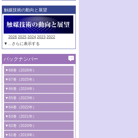
触媒技術の動向と展望
2026
2025
2024
2023
2022
▼…さらに表示する
バックナンバー
▼68巻（2026年）
1号 過酸化水素合成に関する研究動向
▼67巻（2025年）
2号 コンピューター技術により加速する
1号 CO
水素化によるグリーン燃料/グリ
▼66巻（2024年）
2
触媒開発
ーンケミカル製造
1号 低次元ナノ構造を有する触媒材料
▼65巻（2023年）
3号 有機分子変換やCO
資源化のための
2
2号 水素製造のための水分解技術に関す
2号 規制反応場を活用した固体触媒研究
1号 炭素が関わる触媒機能
▼64巻（2022年）
光触媒に関する最近の研究
る最近の研究
の新展開
2号 プラスチックケミカルリサイクルの
1号 合成ガス製造とCOを用いるケミカル
▼63巻（2021年）
B号 第137回触媒討論会（2026年）
3号 オレフィン系樹脂の精密合成に関す
3号 未踏分子変換を目指した酸化触媒プ
ための触媒技術
ズ合成の最新動向
1号 金触媒の新展開
▼62巻（2020年）
る最新技術
ロセスの最前線
3号 非酸化物系金属化合物を基盤とした
2号 化学品合成のための合金触媒開発
2号 ペロブスカイト
1号 触媒設計を拓く欠陥構造のキャラク
▼61巻（2019年）
4号 アルコール類の効率的変換を実現す
4号 シンクロトロン放射光および中性子
触媒材料の開発