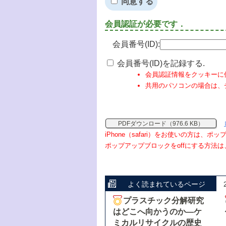
同意する
会員認証が必要です．
会員番号(ID):
会員番号(ID)を記録する.
会員認証情報をクッキーに
共用のパソコンの場合は、
PDFダウンロード（976.6 KB）
iPhone（safari）をお使いの方は、
ポップアップブロックをoffにする方法は
よく読まれているページ
プラスチック分解研究
はどこへ向かうのか―ケ
ミカルリサイクルの歴史