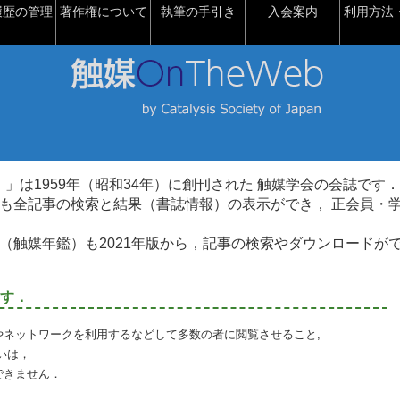
履歴の管理
著作権について
執筆の手引き
入会案内
利用方法・
talysis）」は1959年（昭和34年）に創刊された 触媒学会の会誌です．
も全記事の検索と結果（書誌情報）の表示ができ， 正会員・
（触媒年鑑）も2021年版から，記事の検索やダウンロードが
す．
やネットワークを利用するなどして多数の者に閲覧させること,
いは，
できません．