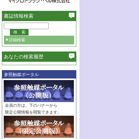
書誌情報検索
▼詳細検索
あなたの検索履歴
必ず含む
参照触媒ポータル
巻・号指定
巻
号
範囲指定
巻
号～
巻
会員の方は、下のバナーから
号
限定公開情報を閲覧できます。
触媒年鑑
年度
記事種別
マーク：
マークあり