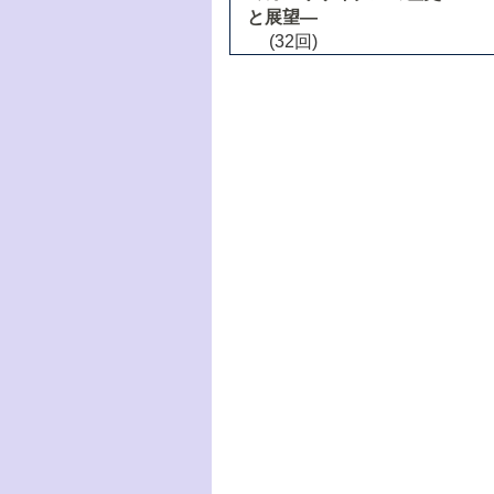
と展望―
(32回)