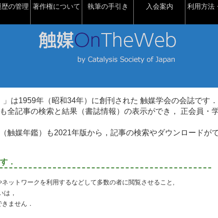
履歴の管理
著作権について
執筆の手引き
入会案内
利用方法・
talysis）」は1959年（昭和34年）に創刊された 触媒学会の会誌です．
も全記事の検索と結果（書誌情報）の表示ができ， 正会員・
（触媒年鑑）も2021年版から，記事の検索やダウンロードが
す．
やネットワークを利用するなどして多数の者に閲覧させること,
いは，
できません．