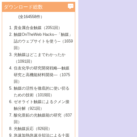
学）
7号 水素を利用する化成品合成の新潮流
6号 新しい固体酸触媒技術
5号 触媒を有効に使うための技術
ールホテル豊橋）
蔵技術の進歩
まで─
3号 メソポーラス物質の新展開
立大学）
3号 実用的ファインケミカル合成プロセス
ダウンロード総数
2号 第97回触媒討論会
1号 最近の触媒担体とその効果
▼46巻（2004年）
7号 ゼオライト合成における最近の進歩
6号 第106回触媒討論会
5号 CO
が関わる触媒・材料
B号 第111回触媒討論会（2013年・関西大
4号 錯体を利用したユニークな表面構造の
を実現する触媒
2
3号 リビング重合触媒の最近の展開
2号 第95回触媒討論会
(全164558件）
1号 部分酸化反応触媒の最前線
▼45巻（2003年）
学）
構築と機能
7号 有機分子触媒による精密有機合成
4号 バイオマス活用のための技術開発
6号 第104回触媒討論会
4号 今後の液体燃料を支える触媒技術
3号 化成品を合成するゼオライト触媒
2号 第93回触媒討論会
1号 なぜこの触媒が良いのか？
▼44巻（2002年）
貴金属合金触媒（2051回）
5号 若手会員による触媒研究の未来展望1：
8号 高機能化ポリオレフィンに向けた重合
5号 こんな物質，あんな物質―新たな触媒
7号 持続可能社会実現のための触媒および
5号 水素製造・貯蔵のための触媒技術の新
4号 水分解用光触媒材料
3号 特殊エネルギー場の触媒反応
触媒OnTheWeb Hacks─「触媒」
企業編
2号 第91回触媒討論会
触媒の最近の進展
1号 高次制御された触媒の化学
▼43巻（2001年）
の可能性―
触媒関連技術
しい展開
誌のウェブサイトを使う─（1659
5号 時間分解分光の進歩と応用
4号 生体内における金属の触媒作用
6号 第102回触媒討論会
3号 最近の自動車排ガス処理技術
2号 第89回触媒討論会
1号 グリーンケミストリーと触媒
▼42巻（2000年）
6号 第100回触媒討論会
8号 未来を拓く金属錯体
回）
6号 第98回触媒討論会
6号 第96回触媒討論会
5号 ファインケミカルズの展開に寄与する
7号 触媒・化学反応における計算化学の進
4号 触媒研究の現状と将来─第90回触媒討論
3号 触媒を利用した電気化学の新展開
2号 第87回触媒討論会特集号
1号 触媒反応工学の明日を拓く
▼41巻（1999年）
7号 『結晶の化学』を活かした触媒研究
光触媒はどこまでわかったか
7号 基礎化学品製造の触媒技術
触媒
歩
会Aから
7号 未来型金属錯体触媒開発への展望
4号 ナノ材料の調製と機能化
（1091回）
3号 生体触媒とバイオプロセス
2号 第85回触媒討論会
8号 イオン液体の応用
1号 孔、穴、あな?-特異な空間とその利用-
▼40巻（1998年）
8号 多機能型リアクター
6号 第94回触媒討論会
8号 若手研究者による触媒研究の未来展望
5号 基礎化学品製造の触媒技術
8号 超臨界流体を用いた化学プロセスの新
住友化学の研究開発戦略―触媒
5号 こんな触媒が欲しい
4号 水素製造・利用の触媒化学
3号 反応ダイナミクス
2号 第83回触媒討論会
1号 創立40周年記念・触媒化学この10年の
▼39巻（1997年）
2：大学・研究所編
展開
研究と高機能材料開発―（1075
7号 サブナノレベルでみた新しい表面現象
6号 第92回触媒討論会
6号 第90回触媒討論会
5号 触媒研究における新しい切り口：コン
進展と21世紀への提言/創立40周年記念・触
4号 超臨界流体の触媒反応への応用
3号 均一系触媒反応最前線
1号 均一系と不均一系触媒反応-その特徴と
回）
▼38巻（1996年）
8号 オレフィン重合触媒の新たな展
7号 基礎化学品製造の触媒技術
ビナトリアルケミストリー
媒学会この10年の歩みとこれから/創立40周
7号 触媒研究と学術雑誌/情報
5号 触媒のおもしろさをどのように伝える
接点
触媒の活性を徹底的に使い切る
4号 実用炭素材料の新展開
1号 触媒の構造と触媒作用/C1化学を中心と
▼37巻（1995年）
年記念・記録は語る
8号 資源の循環と触媒技術
6号 第88回触媒討論会特集号
か
ための技術（1019回）
8号 若い世代からみた触媒化学の現状と未
2号 第79回触媒討論会
5号 研究の方法論を考える
する21世紀への触媒
1号 ファインケミカルズと固体触媒
▼36巻（1994年）
2号 第81回触媒討論会
ゼオライト触媒によるクメン接
来
7号 企業における触媒研究のブレークスル
6号 第86回触媒討論会
3号 最新NO除去触媒の実用化研究
6号 第84回触媒討論会
2号 第77回触媒討論会
2号 第75回触媒討論会
触分解（921回）
1号 電気化学と触媒
▼35巻（1993年）
ー
3号 計算機触媒化学へのさそい
7号 水素化精製触媒の新しい展開
4号 新しい反応場を目指した触媒調製
7号 機能性金属材料と触媒
3号 オリンピックメダル:金・銀・銅はどん
酸化亜鉛の光触媒能の研究（837
3号 希土類を利用した触媒
2号 第73回触媒討論会
8号 この材料を触媒として使ってみません
4号 触媒劣化の制御と予測
1号 工業触媒開発マニュアル―探索から工
▼34巻（1992年）
8号 新しい反応性と機能性を目指した金属
な触媒作用を示すか
回）
5号 反応・分離技術の新しい展開
8号 触媒研究へのNMRの応用と展望
か？
業化まで
4号 触媒とリサイクル
3号 C4化学の展開
5号 最新の実用プロセスと触媒
クラスタ-化学
1号 インパクトを与えたこの研究
▼33巻（1991年）
光触媒反応（826回）
4号 触媒作用における機能の複合化
6号 第80回触媒討論会
2号 第71回触媒討論会
5号 エネルギー変換触媒
4号 《通常号》
6号 第82回触媒討論会
急速加熱急速冷却法による十面
2号 第69回触媒討論会
1号 触媒プロセス開発マニュアル―探索か
▼32巻（1990年）