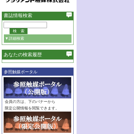
書誌情報検索
▼詳細検索
あなたの検索履歴
必ず含む
参照触媒ポータル
巻・号指定
巻
号
範囲指定
巻
号～
巻
会員の方は、下のバナーから
号
限定公開情報を閲覧できます。
触媒年鑑
年度
記事種別
マーク：
マークあり