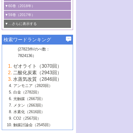
3号 CO
の排出削減および有効活用のた
タリゼーション
2
3号 特殊反応場を利用した触媒的分子変
る非貴金属触媒の研究動向
線を利用した触媒解析技術の最先端
1号 物質移動制御に着目した触媒プロセ
▼60巻（2018年）
4号 格子酸素・格子酸素欠陥を利用した
めの触媒技術
換反応
2号 機能化学品製造に資するクリーンな
ス開発
5号 ゼオライトの合成と応用における研
5号 単原子触媒
触媒反応
1号 固体酸触媒の最新の研究動向
▼59巻（2017年）
触媒的酸化反応
4号 若手による情報発信企画～とびたて
4号 多孔質材料を用いた触媒の新展開
究動向
2号 CO
フリー水素サプライチェーンに
2
6号 参照触媒委員会からのお知らせ
5号 生体触媒によるエネルギー変換反応
2号 二酸化炭素からの有用化学品合成
1号 いたるところに，触媒
▼…さらに表示する
若き触媒の研究者たち～（1）
3号 水処理のための触媒化学
5号 情報学的手法を用いた触媒開発
6号 ヘテロ接合界面
関わる触媒開発動向
B号 第133回触媒討論会（2023年）
6号 窒素とリンの循環のための触媒・機
3号 ナノ粒子・クラスター触媒の最前線
2号 機能性材料の局所構造解析のための
5号 若手による情報発信企画～とびたて
▼58巻（2016年）
4号 光触媒を用いた水分解の最新の研究
6号 カーボンニュートラルに向けた電解
B号 第135回触媒討論会（2025年）
3号 精密高分子合成に関する最近の研究
能性材料
最先端技術
検索ワードランキング
4号 60周年記念企画
若き触媒の研究者たち～（2）
動向
技術
1号 ユニークな構造の高分子を生み出す触
▼57巻（2015年）
動向
B号 第131回触媒討論会（2023年）
3号 無機分離膜材料の開発と触媒反応プ
5号 進化するゼオライト合成技術
6号 石油のノーブル・ユースを志向した
媒技術
(27823件/のべ数：
5号 次世代の触媒プロセスを支えるマイ
B号 第127回触媒討論会（2021年・オン
1号 水素キャリアにかかわる触媒技術の新
4号 バイオマス化成品製造のための触媒
▼56巻（2014年）
ロセスへの適用
触媒技術
7824136）
クロ波
6号 非貴金属系触媒における電気化学的
ライン開催(Zoom)のみ）
2号 リグニンからの化成品製造に向けた触
展開
技術
1号 特殊環境場を利用した材料合成
▼55巻（2013年）
4号 触媒研究における計算科学の利用
酸素還元反応
B号 第129回触媒討論会（2022年・京都
媒技術
6号 メタン転換技術の最新動向
ゼオライト（3070回）
2号 石油精製用触媒の最近の進展
5号 固体触媒による含窒素有機化合物変
2号 光触媒反応機構に関する最新の研究動
1号 高耐久性燃料電池システム用触媒にお
大学：オンライン・対面開催）
▼54巻（2012年）
5号 水素のふるまいを解き明かす最先端
B号 第121回触媒討論会（2018年・東京
3号 触媒研究の最先端～とびたて若き研究
二酸化炭素（2943回）
B号 第125回触媒討論会（2020年・工学
換の最前線
3号 固体酸化物形燃料電池（SOFC）におけ
向
ける新展開
研究
大学）
1号 規則性多孔体の利用技術における最近
▼53巻（2011年）
者たち～（1）
水蒸気改質（2846回）
院大学）
るアノード触媒上での燃料直接改質技術
6号 貴金属使用量低減に向けた自動車排
3号 固体高分子形燃料電池カソード触媒の
2号 リビングラジカル重合の最近の動向
6号 低級アルカンの有効利用のための触
の進歩
アンモニア（2820回）
4号 触媒研究の最先端～とびたて若き研究
1号 金属学から見る合金触媒の新展開
▼52巻（2010年）
ガス浄化触媒の開発
4号 コアシェル構造の制御による触媒機能
開発動向
媒技術
白金（2782回）
3号 天然ガスの化学工業的展開に関する触
2号 第109回触媒討論会
者たち～（2）
2号 第107回触媒討論会
の向上
1号 触媒の劣化対策と長寿命触媒開発
B号 第123回触媒討論会（2019年・大阪
▼51巻（2009年）
4号 人工光合成に向けた近年のアプローチ
光触媒（2667回）
媒技術
B号 第119回触媒討論会（2017年・首都
3号 貴金属低減技術の最新動向
5号 触媒研究の最先端～とびたて若き研究
市立大学）
3号 触媒のその場観察法の進歩（１）
5号 工業触媒およびその周辺技術の最近の
2号 第105回触媒討論会
1号 炭素材料－熱い注目を集める材料－
▼50巻（2008年）
メタン（2663回）
大学東京）
5号 未利用熱エネルギーの有効活用に貢献
4号 貴金属触媒の精密構造制御とその活用
者たち～（3）
4号 貴金属代替技術の最新動向
進歩
水素化（2616回）
4号 触媒のその場観察法の進歩（２）
3号 ナノ構造が拓く新機能
する触媒技術
2号 第103回触媒討論会
1号 触媒化学と学会のこの10年，半世紀，
▼49巻（2007年）
5号 バイオマス化成品製造のための固体触
6号 イオニクス材料と燃料電池・電解合成
5号 光触媒による物質変換反応の新展開
CO2（2567回）
6号 ナノシート
5号 不活性結合の触媒的活性化による有機
そして未来
4号 活性サイトおよびその環境の精密な設
6号 ポリオキソメタレート
3号 環境浄化用光触媒の現状と課題
媒の開発
1号 含フッ素化合物の合成と触媒
▼48巻（2006年）
の最新の研究動向
触媒討論会（2545回）
6号 グラフェン
合成
B号 第115回触媒討論会（2015年・成蹊大
計による触媒の高機能化
2号 第101回触媒討論会
B号 第113回触媒討論会（2014年・ロワジ
4号 水素社会の実現に向けた水素製造・貯
6号 ナノ空間─吸着状態解析から新機能開拓
2号 第99回触媒討論会
B号 第117回触媒討論会（2016年・大阪府
1号 固体酸触媒の最近の進歩
▼47巻（2005年）