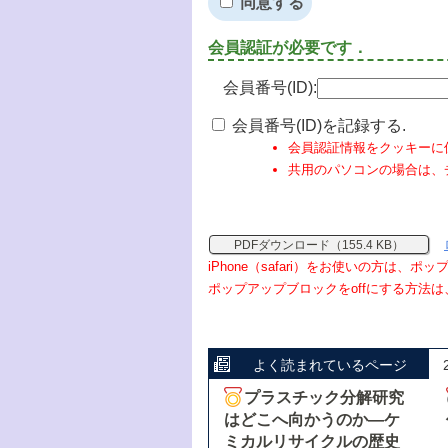
同意する
会員認証が必要です．
会員番号(ID):
会員番号(ID)を記録する.
会員認証情報をクッキーに
共用のパソコンの場合は、
PDFダウンロード（155.4 KB）
iPhone（safari）をお使いの方は、
ポップアップブロックをoffにする方法は
よく読まれているページ
プラスチック分解研究
はどこへ向かうのか―ケ
ミカルリサイクルの歴史