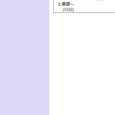
と展望―
(32回)