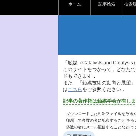
ホーム
記事検索
検索
「触媒（Catalysts and Ca
このサイトをつかって，どなたで
ドもできます．
また，「触媒技術の動向と展望」
は
こちら
をご参照ください．
記事の著作権は触媒学会が有しま
ダウンロードしたPDFファイルを放送
印刷して多数の者に配布すること,ある
多数の者にメール配信することなどは