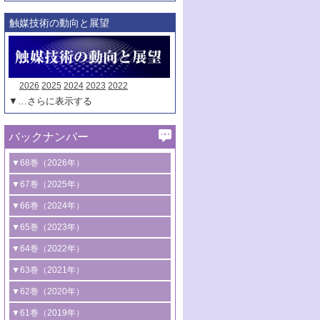
触媒技術の動向と展望
2026
2025
2024
2023
2022
▼…さらに表示する
バックナンバー
▼68巻（2026年）
1号 過酸化水素合成に関する研究動向
▼67巻（2025年）
2号 コンピューター技術により加速する
1号 CO
水素化によるグリーン燃料/グリ
▼66巻（2024年）
2
触媒開発
ーンケミカル製造
1号 低次元ナノ構造を有する触媒材料
▼65巻（2023年）
3号 有機分子変換やCO
資源化のための
2
2号 水素製造のための水分解技術に関す
2号 規制反応場を活用した固体触媒研究
1号 炭素が関わる触媒機能
▼64巻（2022年）
光触媒に関する最近の研究
る最近の研究
の新展開
2号 プラスチックケミカルリサイクルの
1号 合成ガス製造とCOを用いるケミカル
▼63巻（2021年）
B号 第137回触媒討論会（2026年）
3号 オレフィン系樹脂の精密合成に関す
3号 未踏分子変換を目指した酸化触媒プ
ための触媒技術
ズ合成の最新動向
1号 金触媒の新展開
▼62巻（2020年）
る最新技術
ロセスの最前線
3号 非酸化物系金属化合物を基盤とした
2号 化学品合成のための合金触媒開発
2号 ペロブスカイト
1号 触媒設計を拓く欠陥構造のキャラク
▼61巻（2019年）
4号 アルコール類の効率的変換を実現す
4号 シンクロトロン放射光および中性子
触媒材料の開発