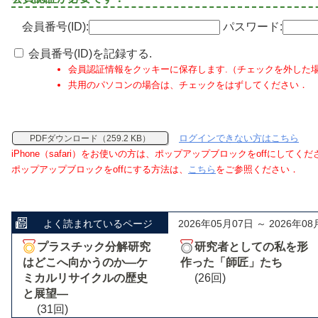
会員番号(ID):
パスワード:
会員番号(ID)を記録する.
会員認証情報をクッキーに保存します.（チェックを外した
共用のパソコンの場合は、チェックをはずしてください．
ログインできない方はこちら
PDFダウンロード（259.2 KB）
iPhone（safari）をお使いの方は、ポップアップブロックをoffにしてく
ポップアップブロックをoffにする方法は、
こちら
をご参照ください．
よく読まれているページ
2026年05月07日 ～ 2026年08
プラスチック分解研究
研究者としての私を形
はどこへ向かうのか―ケ
作った「師匠」たち
ミカルリサイクルの歴史
(26回)
と展望―
(31回)